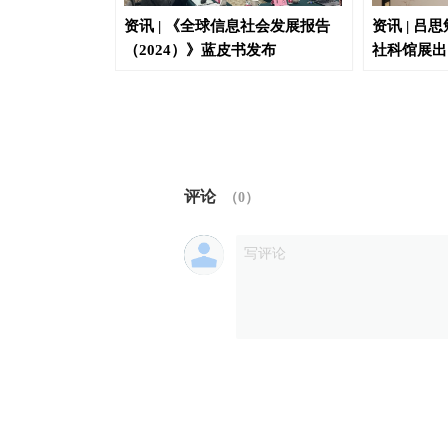
家治理和社会发
资讯 | 《全球信息社会发展报告
资讯 | 吕
24年
（2024）》蓝皮书发布
社科馆展出
评论
（
0
）