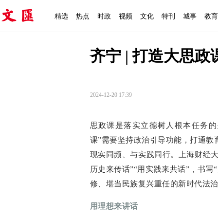
精选
热点
时政
视频
文化
特刊
城事
教育
齐宁 | 打造大思
2024-12-20 17:39
思政课是落实立德树人根本任务的
课”需要坚持政治引导功能，打通教
现实同频、与实践同行。上海财经大学
历史来传话”“用实践来共话”，书写
修、堪当民族复兴重任的新时代法
用理想来讲话