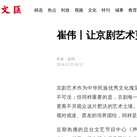
精选
热点
时政
视频
文化
特刊
城事
教育
崔伟丨让京剧艺术
作者：崔伟
2024-12-25 14:11
京剧艺术作为中华民族优秀文化瑰宝
不可没；但同样重要的是，京剧每
更离不开观众这片肥沃的艺术土壤
视对戏迷、票友的培养团结，同样
近期热播的总台文艺节目中心《