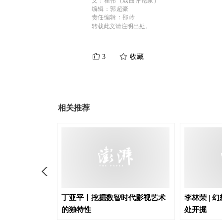
文：崔伟（戏曲评论家）
编辑：郭超豪
责任编辑：邵岭
转载此文请注明出处。
3
收藏
相关推荐
与长剧模式 如
丁亚平丨挖掘数智时代影视艺术
李林荣 |
的独特性
处开掘