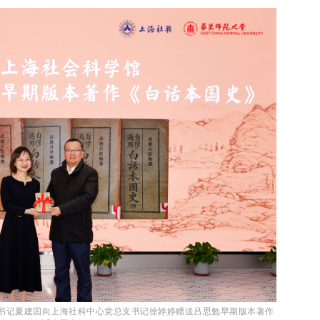
书记夏建国向上海社科中心党总支书记徐婷婷赠送吕思勉早期版本著作