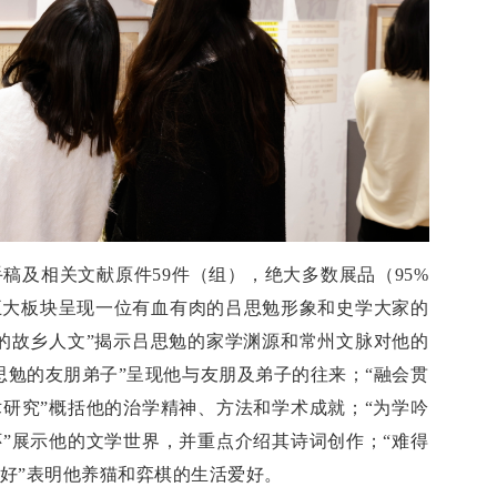
稿及相关文献原件59件（组），绝大多数展品（95%
五大板块呈现一位有血有肉的吕思勉形象和史学大家的
的故乡人文”揭示吕思勉的家学渊源和常州文脉对他的
思勉的友朋弟子”呈现他与友朋及弟子的往来；“融会贯
研究”概括他的治学精神、方法和学术成就；“为学吟
”展示他的文学世界，并重点介绍其诗词创作；“难得
好”表明他养猫和弈棋的生活爱好。