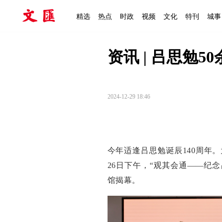
精选
热点
时政
视频
文化
特刊
城事
资讯 | 吕思勉
2024-12-29 18:46
今年适逢吕思勉诞辰140周年
26日下午，“观其会通——纪
馆揭幕。