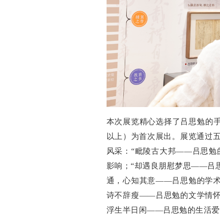
本次展览精心选择了吕思勉的手
以上）为首次展出。展览通过
风采：“毗陵古大邦——吕思勉
影响；“却遇良朋慰梦思——吕
通，心知其意——吕思勉的学术
诗不辞瘦——吕思勉的文学情怀
浮生半日闲——吕思勉的生活爱