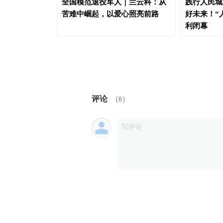
上海冰雪经
全国模范退役军人｜兰云科：从
践行人民城
苦难中崛起，以爱心照亮前路
好未来！“
利闭幕
评论
（
0
）