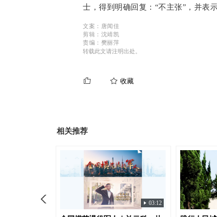
士，得到明确回复：“不主张”，并表
文案：唐闻佳
剪辑：沈靖凯
责编：樊丽萍
转载此文请注明出处。
收藏
相关推荐
01:06
03:12