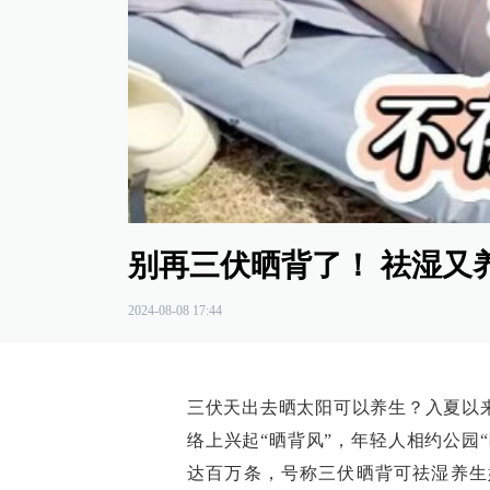
00:00
/
00:31
别再三伏晒背了！ 祛湿又
2024-08-08 17:44
三伏天出去晒太阳可以养生？入夏以来
络上兴起“晒背风”，年轻人相约公园
达百万条，号称三伏晒背可祛湿养生