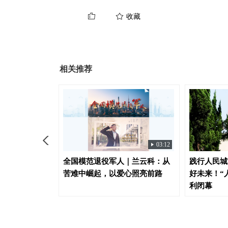
收藏
相关推荐
01:06
03:12
上海冰雪经
全国模范退役军人｜兰云科：从
践行人民城
苦难中崛起，以爱心照亮前路
好未来！“
利闭幕