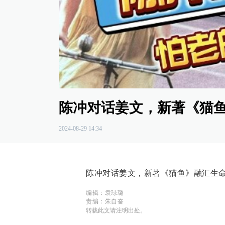
00:00
/
00:37
陈冲对话姜文，新著《猫
2024-08-29 14:34
陈冲对话姜文，新著《猫鱼》融汇生
编辑：袁琭璐
责编：朱自奋
转载此文请注明出处。