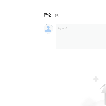
评论
（
0
）