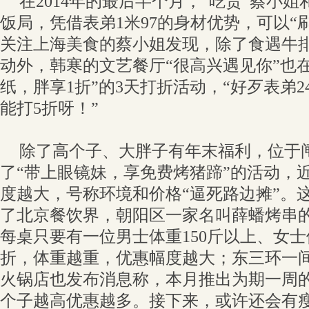
在2014年的最后半个月，“吃货”蔡小
饭局，凭借表弟1米97的身材优势，可以“
关注上海美食的蔡小姐发现，除了食遇牛排
动外，韩寒的文艺餐厅“很高兴遇见你”也
纸，胖享1折”的3天打折活动，“好歹表弟2
能打5折呀！”
除了高个子、大胖子有年末福利，位于
了“带上眼镜妹，享免费烤猪蹄”的活动，
度越大，号称环境和价格“逼死路边摊”。
了北京餐饮界，朝阳区一家名叫薛蟠烤串
每桌只要有一位男士体重150斤以上、女士
折，体重越重，优惠幅度越大；东三环一间
火锅店也发布消息称，本月推出为期一周
个子越高优惠越多。接下来，或许还会有