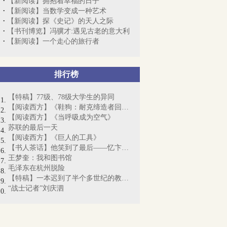
【新阅读】拥抱着幸福的日子
【新阅读】当数学变成一种艺术
【新阅读】探《史记》的天人之际
【书刊博览】冯骥才:遇见古老的意大利
【新阅读】一个走心的旅行者
排行榜
【特稿】77级、78级大学生的异同
【阅读西方】《鞋狗：耐克缔造者回忆录》
【阅读西方】《当呼吸成为空气》
苏联的最后一天
【阅读西方】《巨人的工具》
【书人茶话】他笑到了最后——忆卞僧慧先生
王梦奎：我和图书馆
毛泽东在杭州脱险
【特稿】一本迟到了半个多世纪的教科书
“战士记者”刘庆泗