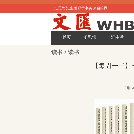
汇思想 汇生活 源于事实 来自眼界
首页
汇思想
汇生活
读书
>
读书
【每周一书】
日期:20