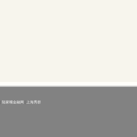
|
陆家嘴金融网
|
上海秀群