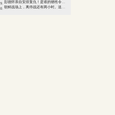
彭德怀亲自安排复仇！是谁的牺牲令全军民...
朝鲜战场上，离停战还有两小时。送命令的...