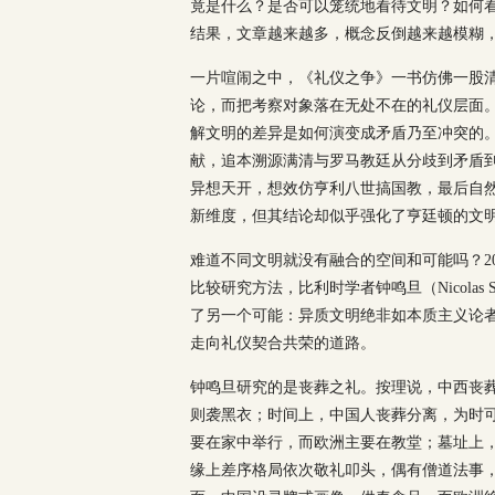
竟是什么？是否可以笼统地看待文明？如何
结果，文章越来越多，概念反倒越来越模糊
一片喧闹之中，《礼仪之争》一书仿佛一股
论，而把考察对象落在无处不在的礼仪层面
解文明的差异是如何演变成矛盾乃至冲突的
献，追本溯源满清与罗马教廷从分歧到矛盾
异想天开，想效仿亨利八世搞国教，最后自
新维度，但其结论却似乎强化了亨廷顿的文
难道不同文明就没有融合的空间和可能吗？2
比较研究方法，比利时学者钟鸣旦（Nicolas
了另一个可能：异质文明绝非如本质主义论
走向礼仪契合共荣的道路。
钟鸣旦研究的是丧葬之礼。按理说，中西丧
则袭黑衣；时间上，中国人丧葬分离，为时
要在家中举行，而欧洲主要在教堂；墓址上
缘上差序格局依次敬礼叩头，偶有僧道法事