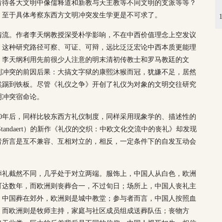
看待各大文明中像儒释道和新教与天主教等不同文明的支派等等？
，至于具体考察东西方文明冲突发生学更是不可求了。
清流。作者李天纲教授深受朴学影响，不在中西价值理念上空发议
。这种研究路径可察、可证、可辩，远比泛泛宏论中西本质更能理
。李天纲利用先前很少人注意的明末清初传教士和罗马教廷的文
到冲突的前因后果：大搞文字狱的康熙沐猴而冠，犹嫌不足，居然
然踢到铁板。尽管《礼仪之争》开创了礼仪为对象的文明交往研究
明冲突宿命论。
0年后，同样比较东西方礼仪制度，同样采用现象学的、描述性的
 Standaert）的新作《礼仪的交织：中欧文化交流中的丧礼》却发现
者所言是互不兼容、互相对立的，相反，一定条件下的自发互动会
葬礼截然不同，几乎处于对立两端。服饰上，中国人从白色，欧洲
可达数年，而欧洲则丧葬合一，不过旬日；场所上，中国人丧礼主
，中国葬在郊外，欧洲则是城中教堂；参与者而言，中国人按照血
，而欧洲则是牧师主持，家庭与社区成员组成送葬队伍；丧物方