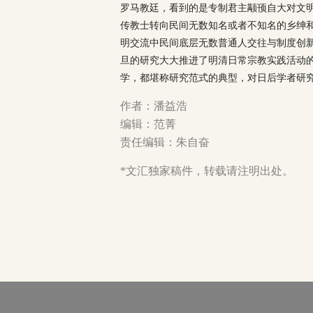
罗马教廷，看到的是专制君主颟顸自大对文
传教士转向民间无数知名或者不知名的乡绅
明交流中民间底层无数普通人交往与制度创
旦的研究大大推进了明清日常宗教实践活动
学，都堪称研究范式的典型，对日后学者研
作者：潘益浩
编辑：范菁
责任编辑：朱自奋
*文汇独家稿件，转载请注明出处。