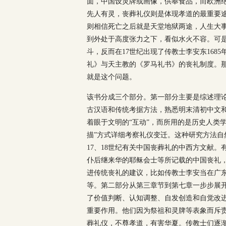
面，中国设灵牌或画像，供奉食品，而欧洲
先人有灵，丧葬礼仪则是体现孝道的最重要
则相信死亡之后就是天堂地狱两途，人生大
到外处于高度张力之下，看似水火不容。可
斗，反而在17世纪出现了传教士李安东16
礼》与天主教的《罗马礼书》的丧礼制度。
就是这个问题。
该书分成三个部分。第一部分主要是综述理
古汉语和传统考据方法，熟悉明末清初中文
着眼于文明的“互动”，而所用的是历史人类
描”方式详细考察礼仪变迁。这种研究方法
17、18世纪有关中国丧葬礼的中西方文献
仆后继来华的耶稣会士等所记载的中国丧礼
进传统丧礼的建议，比如传教士李安当在广
等。第二部分从第三章节到第七章一步步展
了价值判断、认知调整、自发创造和自觉改
重要作用。他们因为祭祖和灵牌等表象而斥
葬礼仪，不尊孝道，有害华夏。传教士们逐