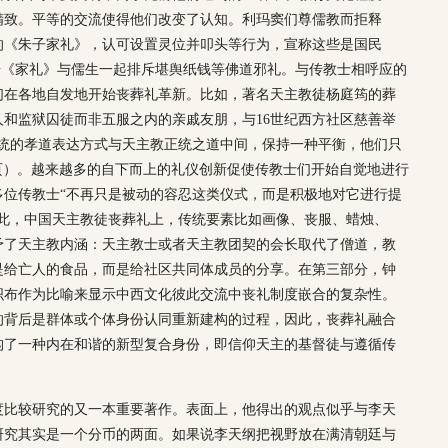
精致。平等的交流使得他们改变了认知。利玛窦们尊儒教而拒释
的《朱子家礼》，认可设置灵位并叩头等行为，宣称这些是国民
依据《家礼》与儒生一起排斥堪舆纸钱等佛道邪礼。与传教士相呼应的
们在各地自发地开始丧葬礼革新。比如，著名天主教徒杨庭筠的葬
和监狱囚徒而非五服之内的亲戚友朋，与16世纪西方社区慈善举
传统的孝道表达方式与天主教正统之道中间，保持一种平衡，他们只
6页）。越来越多的自下而上的礼仪创新促使传教士们开始自觉地进行
0多位传教士“不再只是被动的容忍这类仪式，而是积极地对它进行提
由此，中国天主教徒丧葬礼上，传统要素比如画像、丧服、蜡烛、
予了天主教内涵：天主教士或者天主教团契的会长取代了僧道，教
是给亡人的食品，而是给社区共同体成员的分享。在第三部分，钟
织布作为比喻来显示中西文化彼此交流中丧礼制度嵌合的复杂性。
的背后是群体或个体身份认同重新建构的过程，因此，丧葬礼融合
构了一种内在和谐的新型复合身份，即信仰天主的基督徒与遵循传
度比较研究的又一本重要著作。表面上，他得出的观点似乎与李天
研究其实是一个分币的两面。如果说李天纲把视野放在满清朝廷与