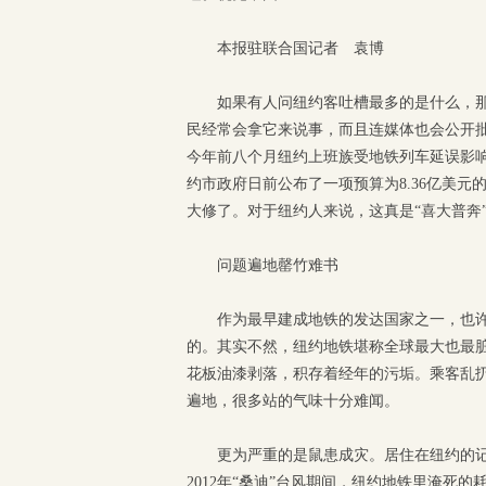
本报驻联合国记者 袁博
如果有人问纽约客吐槽最多的是什么，那
民经常会拿它来说事，而且连媒体也会公开
今年前八个月纽约上班族受地铁列车延误影响
约市政府日前公布了一项预算为8.36亿美
大修了。对于纽约人来说，这真是“喜大普奔
问题遍地罄竹难书
作为最早建成地铁的发达国家之一，也
的。其实不然，纽约地铁堪称全球最大也最
花板油漆剥落，积存着经年的污垢。乘客乱
遍地，很多站的气味十分难闻。
更为严重的是鼠患成灾。居住在纽约的
2012年“桑迪”台风期间，纽约地铁里淹死