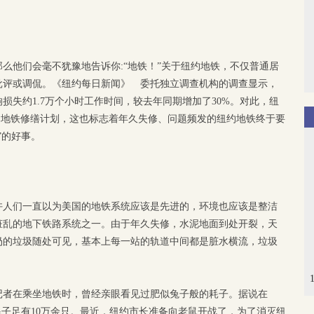
么他们会毫不犹豫地告诉你:“地铁！”关于纽约地铁，不仅普通居
批评或调侃。《纽约每日新闻》 委托独立调查机构的调查显示，
损失约1.7万个小时工作时间，较去年同期增加了30%。对此，纽
元的地铁修缮计划，这也标志着年久失修、问题频发的纽约地铁终于要
”的好事。
许人们一直以为美国的地铁系统应该是先进的，环境也应该是整洁
脏乱的地下铁路系统之一。由于年久失修，水泥地面到处开裂，天
扔的垃圾随处可见，基本上每一站的轨道中间都是脏水横流，垃圾
记者在乘坐地铁时，曾经亲眼看见过肥似兔子般的耗子。据说在
的耗子足有10万余只。最近，纽约市长准备向老鼠开战了，为了消灭纽