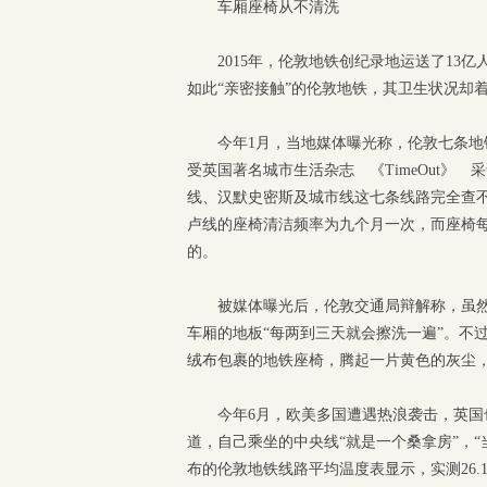
车厢座椅从不清洗
2015年，伦敦地铁创纪录地运送了13
如此“亲密接触”的伦敦地铁，其卫生状况却
今年1月，当地媒体曝光称，伦敦七条
受英国著名城市生活杂志 《TimeOut》
线、汉默史密斯及城市线这七条线路完全查
卢线的座椅清洁频率为九个月一次，而座椅
的。
被媒体曝光后，伦敦交通局辩解称，虽然
车厢的地板“每两到三天就会擦洗一遍”。不过
绒布包裹的地铁座椅，腾起一片黄色的灰尘
今年6月，欧美多国遭遇热浪袭击，英
道，自己乘坐的中央线“就是一个桑拿房”，
布的伦敦地铁线路平均温度表显示，实测26.