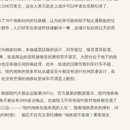
3200万美元，这在人类灭鼠史上或许可以申请吉尼斯纪录了。
了39个地铁站内的垃圾桶，认为此举可能有助于制止通勤族把垃
大都市，人们经常在奔波时快速解决一餐，这项计划自然以夭折而
部为钢架结构，未做减震抗噪的设计，列车驶过，噪音震耳欲聋。
距离，轨道两边的居民被噪音折磨得苦不堪言。大部分位于地下的线
身也没有做任何防噪处理。此外，轨道的沉降导致列车行车不稳，
适。纽约地铁的很多车站从建设至今都没有进行任何防暑设计，虽
，在没有空调的地铁站里候车可谓是上酷刑。
根据纽约大都会运输署(MTA) 官方最新的数据显示，纽约地铁每
每天都会有2000多次晚点。也难怪几乎所有纽约客对地铁都充满了
口边———“纽约地铁在扼杀我的人生”。随着地铁票价的增长，问
约时报》 都忍不住写文章吐槽称:“地铁很不靠谱！乘客很生