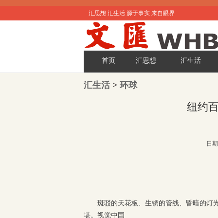
汇思想 汇生活 源于事实 来自眼界
首页
汇思想
汇生活
汇生活
>
环球
纽约百
日期:
斑驳的天花板、生锈的管线、昏暗的灯
堪。视觉中国