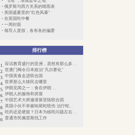
“飞地”，渐成是非之地
俄罗斯与西方关系的晴雨表
美国盛夏里的“红色风暴”
在英国吃中餐
一周封面
领导人度假，各有各的偏爱
排行榜
应试教育盛行的亚洲，居然有那么多考试“...
世袭门阀令日本政治“凡尔赛化”
中国美食走进联合国
世界那么大移民去哪里
伊朗见闻之一：食在伊朗 ...
伊朗人的服饰和房屋
中国艺术大师邀请展登陆联合国
美国小伙不幸被响尾蛇咬伤 治疗蛇咬花费1...
吃药还是硬挺？日本为移民问题左右为难
普通市民佩雷斯找工作