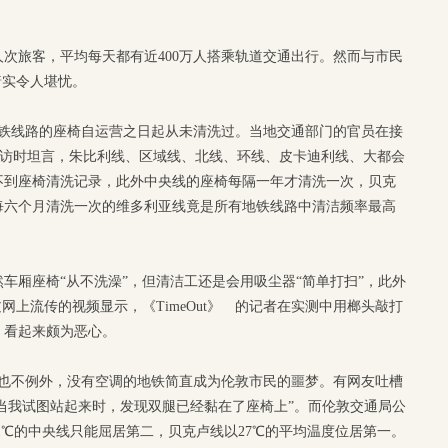
亿人次旅客，平均每天都有近400万人搭乘轨道交通出行。然而与市民
着实令人堪忧。
地铁线路的座椅自运营之日起从未清洗过。当地交通部门的官员在接
 采访时坦言，朱比利线、区域线、北线、环线、皮卡迪利线、大都会
不到座椅清洗记录，此外中央线的座椅每隔一年才清洗一次，贝克
每六个月清洗一次的维多利亚线竟是所有地铁线路中清洁频率最高
车厢座椅“从不洗澡”，但清洁工还是会用吸尘器“简单打扫”，此外
网上流传的视频显示，《TimeOut》 的记者在实测中用榔头敲打
，看起来颇为恶心。
国也不例外，没有空调的地铁简直成为伦敦市民的噩梦。有网友吐槽
“当我试图站起来时，发现双腿已经黏在了座椅上”。而伦敦交通局公
1℃的中央线只能屈居第二，贝克卢线以27℃的平均温度位居第一。