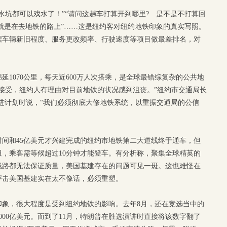
水坑都可以戏水了！”“请问这趟车打算开到哪里? 是不是不打算回
，就是在去地铁的路上”……这是纽约客对纽约地铁印象的真实写照。
据车辆新旧程度、服务更改频率、行驶速度等项目做最差排名，对
绵延1070公里，每天近600万人次搭乘，是全球最错综复杂的公共地
接受，纽约人有理由对目前地铁的状况感到沮丧。”纽约市交通局长
进计划时说，“我们必须彻底大修地铁系统，以重振交通局的公信
年时间和45亿美元才兴建完成的纽约市地铁第二大道线终于通车，但
，乘客需等候超过10分钟才能登车。有分析称，聚集全球精英的
线路都无法保证质量，美国基建存在的问题可见一斑。这也难怪在
抨击美国基建实在太不像话，必须重塑。
印象，很大程度是受到纽约地铁的影响。去年8月，还在竞选当中的
000亿美元。而到了11月，特朗普在胜选演讲时直接将该数字翻了