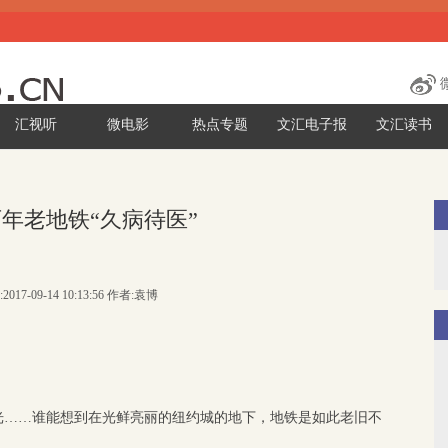
汇视听
微电影
热点专题
文汇电子报
文汇读书
年老地铁“久病待医”
2017-09-14 10:13:56 作者:袁博
光……谁能想到在光鲜亮丽的纽约城的地下，地铁是如此老旧不