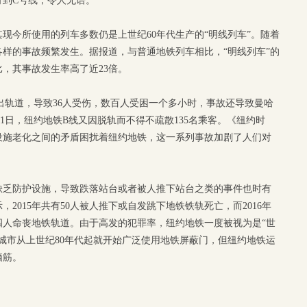
行到C号线，令人无语。
现今所使用的列车多数仍是上世纪60年代生产的“明线列车”。随着
样的事故频繁发生。据报道，与普通地铁列车相比，“明线列车”的
比，其事故发生率高了近23倍。
滑出轨道，导致36人受伤，数百人受困一个多小时，事故还导致曼哈
21日，纽约地铁B线又因脱轨而不得不疏散135名乘客。《纽约时
设施老化之间的矛盾困扰着纽约地铁，这一系列事故加剧了人们对
缺乏防护设施，导致跌落站台或者被人推下站台之类的事件也时有
2015年共有50人被人推下或自发跳下地铁铁轨死亡，而2016年
有四人命丧地铁轨道。由于高发的犯罪率，纽约地铁一度被视为是“世
城市从上世纪80年代起就开始广泛使用地铁屏蔽门，但纽约地铁运
脑筋。