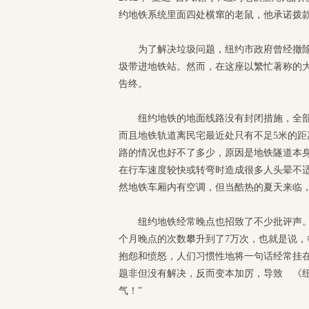
约地铁系统里面四处横窜的老鼠，他承诺拨款
为了解决垃圾问题，纽约市政府曾经撤除
圾带进地铁站。然而，在这座以繁忙著称的
告终。
纽约地铁的地面线路没有封闭措施，全
而且地铁轨道离民宅最近处只有不足5米的
路的情况也好不了多少，原因是地铁隧道本
在行车速度较快或转弯时造成很多人头晕不
然地铁车厢内有空调，但当酷热的夏天来临
纽约地铁经常晚点也招致了不少批评声。
个月晚点的次数攀升到了7万次，也就是说，
抱怨和愤怒，人们习惯性地将一句话经常挂在
题非但没有解决，反而变本加厉，导致 《纽
气！”