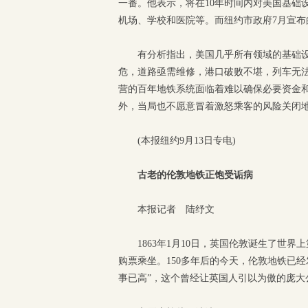
一番。他表示，将在10年时间内对美国基础
机场、学校和医院等。而纽约市政府7月宣布
有分析指出，美国几乎所有领域的基础
危，道路亟需维修，港口破败不堪，列车无
营的百年地铁系统面临着难以确保必要资金
外，当局也不愿意冒着激怒乘客的风险关闭
(本报纽约9月13日专电)
古老的伦敦地铁正饱受诟病
本报记者 陆纾文
1863年1月10日，英国伦敦诞生了世
购票乘坐。150多年后的今天，伦敦地铁已经
事已高”，这个曾经让英国人引以为傲的庞大