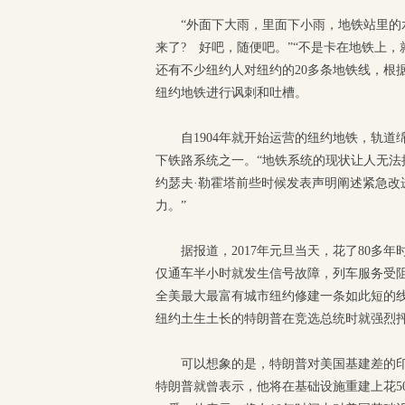
“外面下大雨，里面下小雨，地铁站里的
来了? 好吧，随便吧。”“不是卡在地铁上
还有不少纽约人对纽约的20多条地铁线，根
纽约地铁进行讽刺和吐槽。
自1904年就开始运营的纽约地铁，轨道
下铁路系统之一。“地铁系统的现状让人无法
约瑟夫·勒霍塔前些时候发表声明阐述紧急改
力。”
据报道，2017年元旦当天，花了80多
仅通车半小时就发生信号故障，列车服务受阻
全美最大最富有城市纽约修建一条如此短的
纽约土生土长的特朗普在竞选总统时就强烈
可以想象的是，特朗普对美国基建差的
特朗普就曾表示，他将在基础设施重建上花5