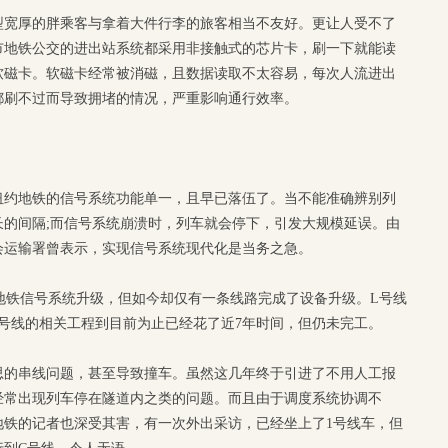
型宽厚的胖乘客与拿着大件行李的旅客相当不友好。更让人受不了
市地铁公交的进出站系统都采用非接触式的芯片卡，刷一下就能读
软磁卡。软磁卡经常被消磁，且数据读取不太容易，每次人流进出
都刷不过而导致拥堵的情况，严重影响通行效率。
纽约地铁的信号系统功能单一，且早已落伍了。当不能准确辨别列
的间隔;而信号系统崩溃时，列车就会停下，引发大规模延误。由
会运输署曾表示，实现信号系统现代化是当务之急。
进地铁信号系统升级，但如今却仅有一条线路完成了设备升级。L号线
7号线的相关工程到目前为止已经花了近7年时间，但仍未完工。
思的串线问题，甚至导致撞车。虽然这几年终于引进了不用人工报
经常出现列车停在隧道内之类的问题。而且由于调度系统协调不
地铁的记者也深受其害，有一次外出采访，已经坐上了1号线车，但