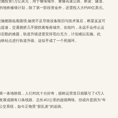
设施投资1万亿美元，用于修缮城市、重修高速公路、桥梁、隧道、
的地铁修缮计划，除了第一阶段资金外，还需投入大约80亿美元。
设施都面临着困境:融资不足导致设备陈旧与技术落后，桥梁岌岌可
法提速，交通拥挤几乎困扰着每座城市。在纽约，永远不会停止运
和后勤的难题，轨道升级进度安排苍白无力，计划难以实施。此
地铁站点进行轨道升级。这似乎成了一个死循环。
界上第一条地铁线，人们对此十分好奇，据称运营首日就吸引了4万人
发展成拥有12条线路、总长402公里的超级网络。但或许是因为“年
公交系统，如今正饱受“脏乱差”的诟病。