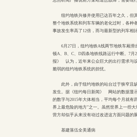
忽然听闻广播说前方某站道岔故障，需要绕
纽约地铁兴修并使用已达百年之久，但其
整个地铁系统和列车车辆的老化过时，各种各
事故发生率高了12倍，而与最新型的列车相
6月27日，纽约地铁A线两节地铁车厢
顿A、B、C、D四条地铁线路运行中断。7月
报》 认为，近年来公众巨大的出行需求与
脆弱的纽约地铁系统的担忧。
此外，由于纽约地铁的站台过于狭窄且
发生。据《纽约每日新闻》 网站的数据显示，
的数字与2015年大体相当，平均每个月就
界上最危险的地方”之一。虽然世界上一些大
营方却似乎从来没有动过改进这方面问题的
基建落伍全美通病