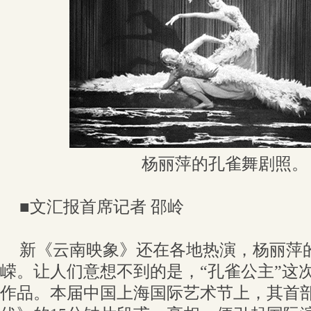
杨丽萍的孔雀舞剧照。
■文汇报首席记者 邵岭
新《云南映象》还在各地热演，杨丽萍
嵘。让人们意想不到的是，“孔雀公主”这
作品。本届中国上海国际艺术节上，其首