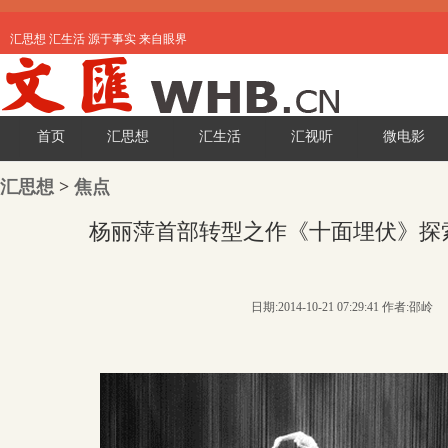
汇思想 汇生活 源于事实 来自眼界
首页
汇思想
汇生活
汇视听
微电影
汇思想
>
焦点
杨丽萍首部转型之作《十面埋伏》探
日期:2014-10-21 07:29:41 作者:邵岭