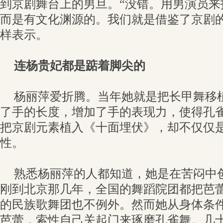
到京剧舞台上的男旦。“没错。用男演员来
而是有文化渊源的。我们就是借鉴了京剧的
样表示。
连杨贵妃都是踮着脚尖的
杨丽萍爱折腾。当年她就是把长甲舞移
了手的长度，增加了手的表现力，使得孔
把京剧元素植入《十面埋伏》，却不仅仅
性。
熟悉杨丽萍的人都知道，她是在苦闷中
刚到北京那几年，全国的舞蹈院团都把芭
的民族歌舞团也不例外。然而她从身体条
芭蕾，索性自己关起门来琢磨孔雀舞。几