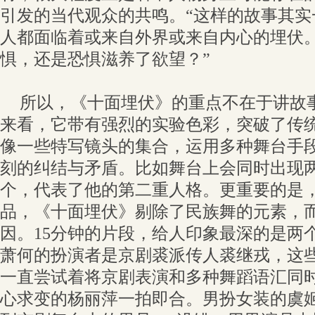
引发的当代观众的共鸣。“这样的故事其实
人都面临着或来自外界或来自内心的埋伏
惧，还是恐惧滋养了欲望？”
所以，《十面埋伏》的重点不在于讲故
来看，它带有强烈的实验色彩，突破了传
像一些特写镜头的集合，运用多种舞台手
刻的纠结与矛盾。比如舞台上会同时出现
个，代表了他的第二重人格。更重要的是
品，《十面埋伏》剔除了民族舞的元素，
因。15分钟的片段，给人印象最深的是两
萧何的扮演者是京剧裘派传人裘继戎，这
一直尝试着将京剧表演和多种舞蹈语汇同
心求变的杨丽萍一拍即合。男扮女装的虞