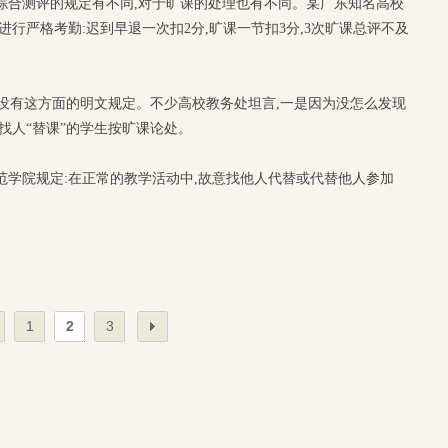
综合测评的规定有不同,对于旷课的处理也有不同。某广东知名高校
进行严格考勤:迟到早退一次扣2分,旷课一节扣3分,3次旷课总评不及
高校没有这方面的明文规定。不少高校教务处坦言,一是因为没怎么发现
找人“替课”的学生按旷课论处。
范学院规定:在正常的教学活动中,故意找他人代替或代替他人参加
1
2
3