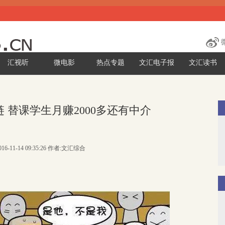
汇视听
微电影
热点专题
文汇电子报
文汇读书
 替课学生月赚2000多还有中介
16-11-14 09:35:26 作者:文汇综合