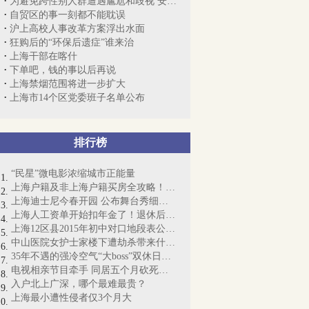
为避免跨性别人群遭遇尴尬和歧视 安大略...
自贸区的事一刻都不能耽误
沪上高校人事改革方案浮出水面
狂购后的“环保后遗症”谁来治
上海干部在喀什
下单吧，钱的事以后再说
上海禁烟范围将进一步扩大
上海市14个区党委班子名单公布
排行榜
“民星”微电影浓缩城市正能量
上海户籍及非上海户籍买房全攻略！必须收藏
上海迪士尼今春开园 公布舞台秀细节（附...
上海人工资单开始扣年金了！退休后能拿多...
上海12区县2015年初中对口地段表公布（附...
中山医院女护士家楼下遭劫杀带来什么警示
35年不遇的强冷空气“大boss”双休日登场
电视相亲节目牵手 同居五个月砍死女友
入户北上广深，哪个最难最贵？
上海最小遭性侵者仅3个月大