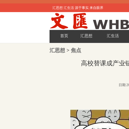
汇思想 汇生活 源于事实 来自眼界
首页
汇思想
汇生活
汇思想
>
焦点
高校替课成产业链
日期:20