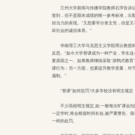
兰州大学新闻与传播学院教师石萍告诉
签到，但不是期末成绩的唯一参考标准，出
担当力的表现。“又想要学分拿文凭，但是
坏社会的诚信体系。”
华南理工大学马克思主义学院周云教授
反思。“如今大学替课成为一种产业，学生
要原因之一。如果教师继续采取‘填鸭式教育
课行为；另一方面，也要提升教学质量，对于
遏制。”
“替课”如何惩罚?大多学校没有明文规定
不少高校明文规定,如:一般每次旷课会
一定学时,将会根据时间长短,被严重警告、留
一样的处罚。