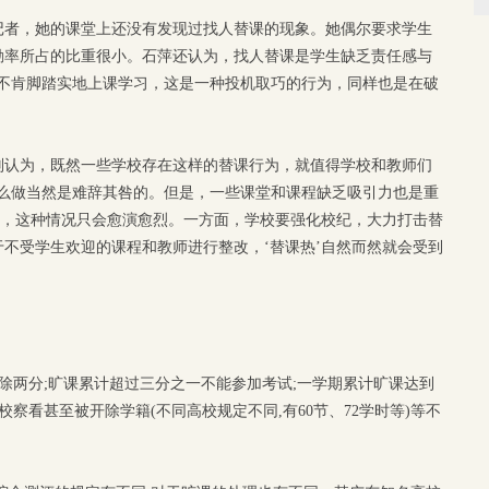
记者，她的课堂上还没有发现过找人替课的现象。她偶尔要求学生
勤率所占的比重很小。石萍还认为，找人替课是学生缺乏责任感与
又不肯脚踏实地上课学习，这是一种投机取巧的行为，同样也是在破
则认为，既然一些学校存在这样的替课行为，就值得学校和教师们
这么做当然是难辞其咎的。但是，一些课堂和课程缺乏吸引力也是重
’，这种情况只会愈演愈烈。一方面，学校要强化校纪，大力打击替
不受学生欢迎的课程和教师进行整改，‘替课热’自然而然就会受到
扣除两分;旷课累计超过三分之一不能参加考试;一学期累计旷课达到
校察看甚至被开除学籍(不同高校规定不同,有60节、72学时等)等不