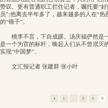
赞叹。更有普通职工拦住记者，嘱托要“好
员”;他离去半年多了，越来越多的人在“热
的“镜子”。
桃李不言，下自成蹊。汤庆福俨然是一面
是一个为官的标杆，唤起人们从不曾泯灭
实现“中国梦”。
文汇报记者 张建群 张小叶
1
...
3
4
5