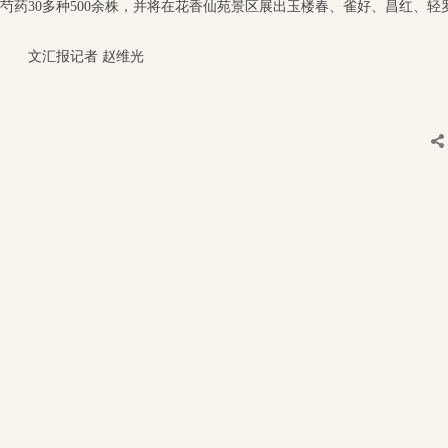
芍药30多种500余株，并将在花香仙苑景区展出玉楼春、雀好、昌红、轻
文汇报记者 赵维光