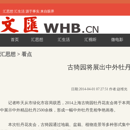
汇思想 汇生活 源于事实 来自眼界
首页
汇思想
汇生活
汇视听
微电影
汇思想
>
看点
古猗园将展出中外牡
日期:2014-04-01 07:27:51 作者:赵维光
记者昨天从市绿化市容局获悉，2014上海古猗园牡丹花友会将于本周
中展示中外精品牡丹2500余株，形成一幅中外牡丹竞相争艳画卷。
本次牡丹花友会，古猗园通过地栽、盆栽、植物造景等多种形式集中展示