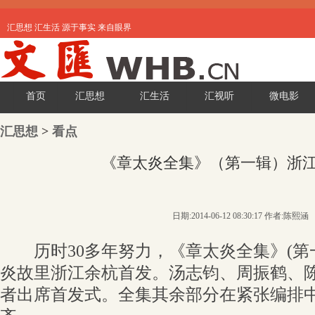
汇思想 汇生活 源于事实 来自眼界
首页
汇思想
汇生活
汇视听
微电影
汇思想
>
看点
《章太炎全集》（第一辑）浙
日期:2014-06-12 08:30:17 作者:陈熙涵
历时30多年努力，《章太炎全集》(第一
炎故里浙江余杭首发。汤志钧、周振鹤、陈
者出席首发式。全集其余部分在紧张编排中，