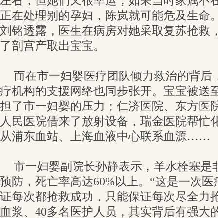
左右；但她们又很幸运，如果当时家属不
正在处理别的孕妇，陈岚就可能危及生命
刘铭透露，医生在病房对她采取复苏抢救
了剖宫产取出宝宝。
而在市一妇婴医疗团队倾力救治的背后
疗机构的支援网络也同步张开。宝宝被送
担了市一妇婴的压力；仁济医院、东方医
人民医院借来了放射设备，瑞金医院帮忙
从浦东血站、上海血液中心联系血源……
市一妇婴副院长孙静表示，羊水栓塞是
预防，死亡率高达60%以上。“这是一次
证每次都抢救成功，只能保证每次尽全力抢
血浆、40多名医护人员，其实背后有强大