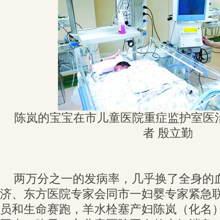
陈岚的宝宝在市儿童医院重症监护室医
者 殷立勤
两万分之一的发病率，几乎换了全身的血
济、东方医院专家会同市一妇婴专家紧急联
员和生命赛跑，羊水栓塞产妇陈岚（化名）