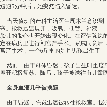
短短5分钟后，她突然陷入昏迷。
当天值班的产科主治医生周木兰意识到
塞。抢救迅速展开，吸氧、插管、补液…
胎儿的胎心也开始出现变化。在评估陈岚
定在病房里进行剖宫产手术。家属同意后
宫产手术，一个6斤重的足月男孩出生了。
然而，由于母体昏迷，孩子出生时重度
展开积极复苏。随后，孩子被送往市儿童
全身血液几乎被换遍
由于昏迷，陈岚迅速被转往抢救室。据