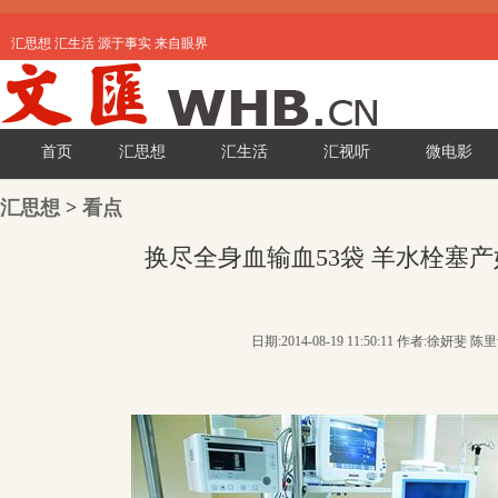
汇思想 汇生活 源于事实 来自眼界
首页
汇思想
汇生活
汇视听
微电影
汇思想
>
看点
换尽全身血输血53袋 羊水栓塞
日期:2014-08-19 11:50:11 作者:徐妍斐 陈