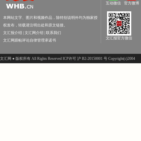
互动微信
官方微博
本网站文字、图片和视频作品，除特别说明外均为独家授
权发布，转载请注明出处和原文链接。
文汇报介绍
|
文汇网介绍
|
联系我们
文汇报官方微信
文汇网跟帖评论自律管理承诺书
文汇网 ● 版权所有 All Rights Reserved ICP许可 沪 B2-20150001 号 Copyright(c)2004