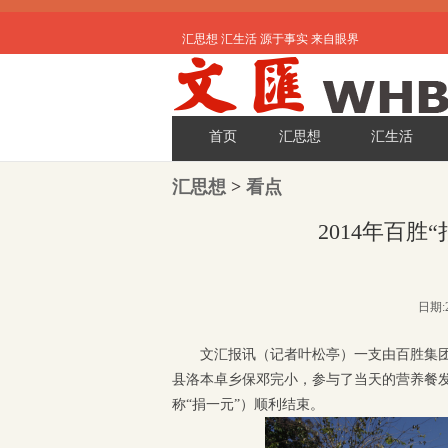
汇思想 汇生活 源于事实 来自眼界
首页
汇思想
汇生活
汇思想
>
看点
2014年百
日期:2
文汇报讯（记者叶松亭）一支由百胜集
县洛本卓乡保邓完小，参与了当天的营养餐发放
称“捐一元”）顺利结束。