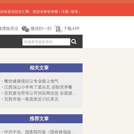
您好欢迎访问文汇网，您还没有登录哦！
注册
|
登录
|
微博加关注
微信扫一扫
下载APP
相关文章
餐饮健康项目让专业接上地气
江西深山小学有了遮头瓦 还盼营养餐
百胜麦当劳等公开供应商信息 全面接受社...
百胜市值一夜蒸发近15亿美元
推荐文章
中共中央、国务院印发《国有林场改革方案...