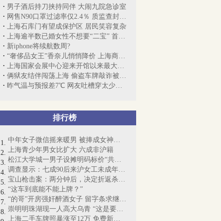
男子酒后持刀挟持同伴 大闹九院急诊室
网售N90口罩过滤率仅2.4％ 质监查封14000...
上海石库门有望成保护区 居民笑容复杂
上海逾半数已婚女性不想要“二宝” 首因...
新iphone将续航数周?
“奢侈品女王”香奈儿悄悄降价 上海商场...
上海国家会展中心迎来开馆以来最大展会
俩狱友结伴闯荡上海 偷盗车牌敲诈被擒获
昨气温与预报差7℃ 网友吐槽穿太少被冻哭了
排行榜
中年女子微信摇来暖男 被捧成女神却丧命
上海青少年男女比扩大 六成非沪籍
松江大学城一男子设摊明码标价“共享女友...
调查显示：七成90后来沪女工未成年时尝“...
宝山枪击案：两分钟后，决定折返杀人……
“这车到底能不能上牌？”
“的哥”开房强奸醉酒女子 留字条求继续交往
崇明明珠湖现一人高大乌青 “这是要成精啊”
上海二手车牌照暴涨至12万 免费新能源牌...