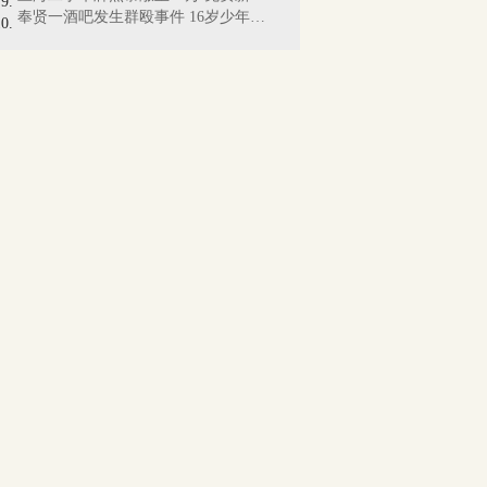
奉贤一酒吧发生群殴事件 16岁少年不治身亡