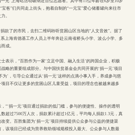
捐一元”上海站活动吸纳近百位志愿者。其中有11位年龄在6岁至10岁
”“宝爸”们共同走上街头，抱着自制的“一元宝”爱心储蓄罐向来往市
之力。
着捐款了的市民，去扫二维码聆听贫困山区当地的“人文音效”。据了
”，系上海肯德基工作人员上半年奔赴云南省桥头小学、波么小学、多
选而成。
士表示，“百胜作为一家‘立足中国、融入生活’的跨国企业，积极
战略的重要组成部分。与中国扶贫基金会共同开展的‘捐一元’项目
不为’，引导公众通过从‘捐一元’这样的点滴小事入手，养成参与慈
一项目不仅让更多的贫困山区儿童受益，项目的理念也被越来越多
，“‘捐一元’项目通过捐款的低门槛，参与的便捷性、操作的透明
超过7500万人次，捐款累计超过1亿元，平均每人捐款1.3元，真
改变。百胜集团为‘捐一元’项目持续提供公众参与公益的便捷渠
前，该项目已经成为营养救助领域规模投入最大、公众参与人数最