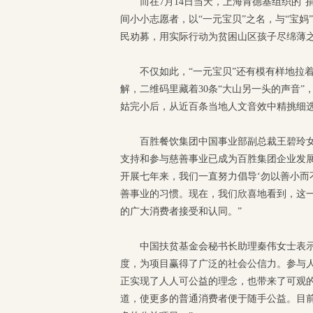
而在7月14日当天，上海肯德基组织的“
间小小志愿者，以“一元宝贝”之名，与“宝妈
民劝募，用实际行动为贫困山区孩子尽绵薄
不仅如此，“一元宝贝”还有模有样地拉
解，二维码里藏着30条“大山另一头的声音
姑完小后，从近百条当地人文音效中精挑细
百胜餐饮集团中国事业部副总裁王碧玲女
支持和参与慈善事业已成为百胜集团企业发展
开展七年来，我们一直努力倡导‘勿以善小而
善事业的习惯。现在，我们欣喜地看到，这
的广大消费者接受和认同。”
中国扶贫基金会秘书长助理秦伟女士表示
度，为项目赢得了广泛的社会公信力。参与人数
正实现了人人可公益的理念，也带来了可观的
道，使更多的普通消费者便于随手公益。目