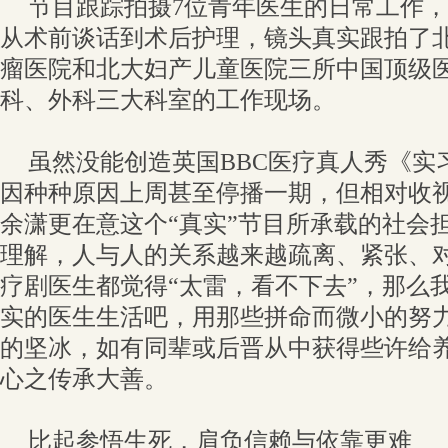
节目跟踪拍摄7位青年医生的日常工作
从术前谈话到术后护理，镜头真实跟拍了
瘤医院和北大妇产儿童医院三所中国顶级
科、外科三大科室的工作现场。
虽然没能创造英国BBC医疗真人秀《实
因种种原因上周甚至停播一期，但相对收
余潇更在意这个“真实”节目所承载的社会
理解，人与人的关系越来越疏离、紧张、
疗剧医生都觉得“太雷，看不下去”，那么
实的医生生活吧，用那些拼命而微小的努
的坚冰，如有同辈或后晋从中获得些许给
心之传承大善。
比起参悟生死，肩负信赖与依靠更难