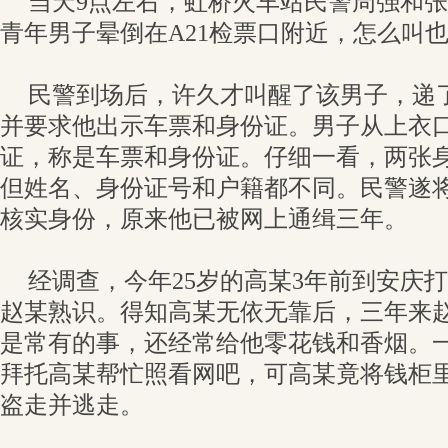
当天9点左右，虹桥火车站民警周强和
青年男子晕倒在A21检票口附近，怎么叫
民警到场后，许久才叫醒了该男子，递
并要求他出示车票和身份证。男子从上衣
证，称是车票和身份证。仔细一看，两张
但姓名、身份证号和户籍都不同。民警遂
核实身份，原来他已被网上通缉三年。
经调查，今年25岁的高某3年前到安庆
赵某熟识。得知高某无依无靠后，三年来
是常有的事，还经常给他零花钱和香烟。
拜托高某帮忙照看网吧，可高某竟将钱柜里的
盗走并逃走。