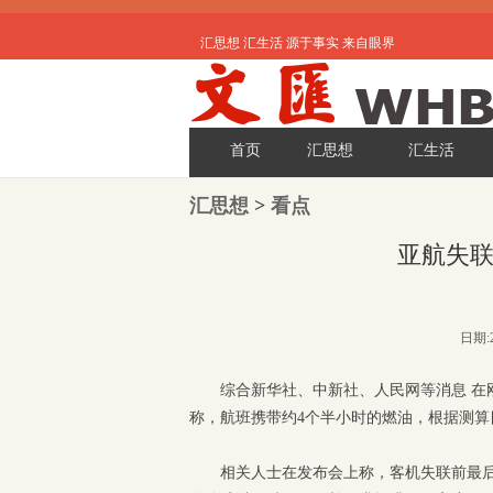
汇思想 汇生活 源于事实 来自眼界
首页
汇思想
汇生活
汇思想
>
看点
亚航失
日期:2
综合新华社、中新社、人民网等消息 在
称，航班携带约4个半小时的燃油，根据测算
相关人士在发布会上称，客机失联前最后