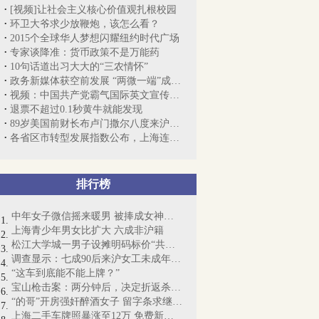
[视频]让社会主义核心价值观扎根校园
环卫大爷求少放鞭炮，该怎么看？
2015个全球华人梦想闪耀纽约时代广场
专家谈降准：货币政策不是万能药
10句话道出习大大的“三农情怀”
政务新媒体获空前发展 “两微一端”成为...
视频：中国共产党霸气国际英文宣传片走红
退票不超过0.1秒黄牛就能发现
89岁美国前财长布卢门撒尔八度来沪“寻根”
各省区市转型发展指数公布，上海连续四年...
排行榜
中年女子微信摇来暖男 被捧成女神却丧命
上海青少年男女比扩大 六成非沪籍
松江大学城一男子设摊明码标价“共享女友...
调查显示：七成90后来沪女工未成年时尝“...
“这车到底能不能上牌？”
宝山枪击案：两分钟后，决定折返杀人……
“的哥”开房强奸醉酒女子 留字条求继续交往
上海二手车牌照暴涨至12万 免费新能源牌...