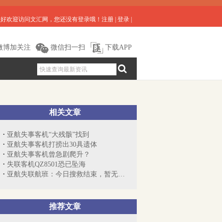
您好欢迎访问文汇网，您还没有登录哦！
注册
|
登录
|
微博加关注
微信扫一扫
下载APP
相关文章
亚航失事客机“大残骸”找到
亚航失事客机打捞出30具遗体
亚航失事客机曾急剧爬升？
失联客机QZ8501恐已坠海
亚航失联航班：今日搜救结束，暂无发现
推荐文章