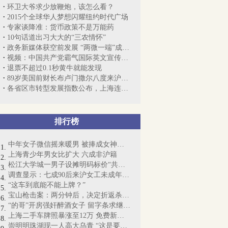
环卫大爷求少放鞭炮，该怎么看？
2015个全球华人梦想闪耀纽约时代广场
专家谈降准：货币政策不是万能药
10句话道出习大大的“三农情怀”
政务新媒体获空前发展 “两微一端”成为...
视频：中国共产党霸气国际英文宣传片走红
退票不超过0.1秒黄牛就能发现
89岁美国前财长布卢门撒尔八度来沪“寻根”
各省区市转型发展指数公布，上海连续四年...
排行榜
中年女子微信摇来暖男 被捧成女神却丧命
上海青少年男女比扩大 六成非沪籍
松江大学城一男子设摊明码标价“共享女友...
调查显示：七成90后来沪女工未成年时尝“...
“这车到底能不能上牌？”
宝山枪击案：两分钟后，决定折返杀人……
“的哥”开房强奸醉酒女子 留字条求继续交往
上海二手车牌照暴涨至12万 免费新能源牌...
崇明明珠湖现一人高大乌青 “这是要成精啊”