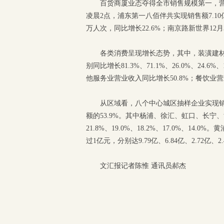
百货商厦业态夺得全市销售规模第一，营业收
凌晨2点，浦东第一八佰伴共实现销售额7.10
万人次，同比增长22.6%；南京路新世界12月
各类消费呈现增长态势，其中，装潢建
别同比增长81.3%、71.1%、26.0%、24.
他服务业营业收入同比增长50.8%；餐饮业营
从区域看，八个中心城区抽样企业实现销售
额的53.9%。其中杨浦、徐汇、虹口、长宁
21.8%、19.0%、18.2%、17.0%、
过1亿元，分别达9.79亿、6.84亿、2.72亿、2.
文汇报记者陈惟 通讯员郝杰