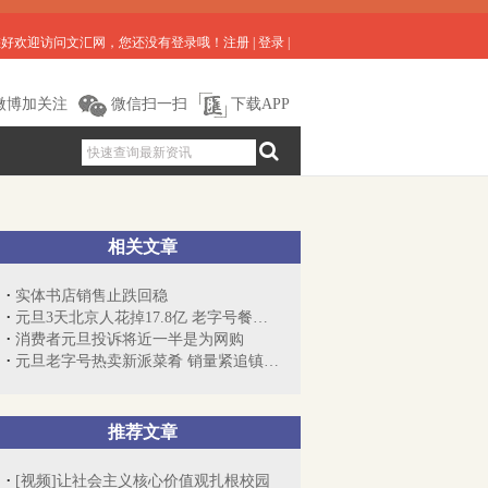
您好欢迎访问文汇网，您还没有登录哦！
注册
|
登录
|
微博加关注
微信扫一扫
下载APP
相关文章
实体书店销售止跌回稳
元旦3天北京人花掉17.8亿 老字号餐企上座...
消费者元旦投诉将近一半是为网购
元旦老字号热卖新派菜肴 销量紧追镇店名菜
推荐文章
[视频]让社会主义核心价值观扎根校园