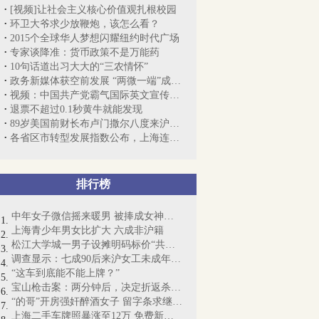
[视频]让社会主义核心价值观扎根校园
环卫大爷求少放鞭炮，该怎么看？
2015个全球华人梦想闪耀纽约时代广场
专家谈降准：货币政策不是万能药
10句话道出习大大的“三农情怀”
政务新媒体获空前发展 “两微一端”成为...
视频：中国共产党霸气国际英文宣传片走红
退票不超过0.1秒黄牛就能发现
89岁美国前财长布卢门撒尔八度来沪“寻根”
各省区市转型发展指数公布，上海连续四年...
排行榜
中年女子微信摇来暖男 被捧成女神却丧命
上海青少年男女比扩大 六成非沪籍
松江大学城一男子设摊明码标价“共享女友...
调查显示：七成90后来沪女工未成年时尝“...
“这车到底能不能上牌？”
宝山枪击案：两分钟后，决定折返杀人……
“的哥”开房强奸醉酒女子 留字条求继续交往
上海二手车牌照暴涨至12万 免费新能源牌...