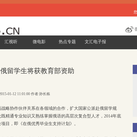
汇视听
微电影
热点专题
文汇电子报
赴俄留学生将获教育部资助
015-01-12 11:01:00 作者:孙长栋
面战略协作伙伴关系在各领域的合作，扩大国家公派赴俄留学规
既精通专业知识又熟练掌握俄语的高层次复合型人才，2014年底
金项目，即《在俄优秀毕业生支持计划》。