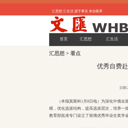
汇思想 汇生活 源于事实 来自眼界
首页
汇思想
汇生活
汇思想
>
看点
优秀自费
日期:2
（本报莫斯科1月8日电）为深化中俄全
模，优化选派结构，提高选派层次，培养一批
教育部批准专门设立了留俄优秀毕业生奖学