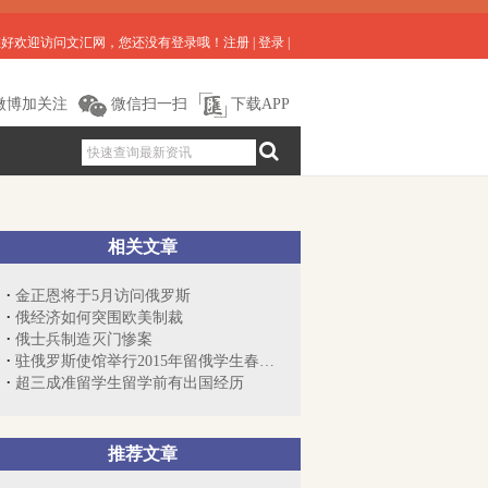
您好欢迎访问文汇网，您还没有登录哦！
注册
|
登录
|
微博加关注
微信扫一扫
下载APP
相关文章
金正恩将于5月访问俄罗斯
俄经济如何突围欧美制裁
俄士兵制造灭门惨案
驻俄罗斯使馆举行2015年留俄学生春节联欢会
超三成准留学生留学前有出国经历
推荐文章