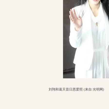
刘翔和葛天昔日恩爱照 (来自:光明网)