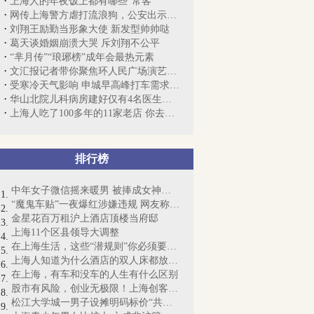
上海人的年夜饭上都有哪些“常客”
网传上海警方虐打流浪狗，公安出示执法视...
刘翔王励勤当形象大使 新发型帅帅哒
葛天谈婚姻崩溃大哭 斥刘翔不公平
“芈月传”“琅琊榜”成年会最热元素
文汇报记者带你聚焦环人民广场演艺活力区
受寒冷天气影响 申城早高峰打车需求普遍上升
华山北院儿科病房建好仅有4名医生，如何...
上海人吃了100多年的11家老店 你去过几家？
排行榜
中年女子微信摇来暖男 被捧成女神却丧命
“魔鬼车贴”一夜爆红涉嫌违规 网友称“...
金星花百万租沪上酒店顶楼当府邸
上海11个区县领导大调整
在上海生活，这些“潜规则”你必须要懂！
上海人知道为什么酒店的双人床都放4个枕...
在上海，有车和没车的人生有什么区别
股市有风险，创业无极限！上海创客梦想起航
松江大学城一男子设摊明码标价“共享女友...