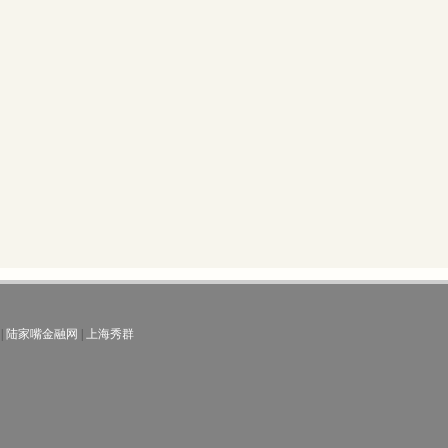
|
陆家嘴金融网
|
上海秀群