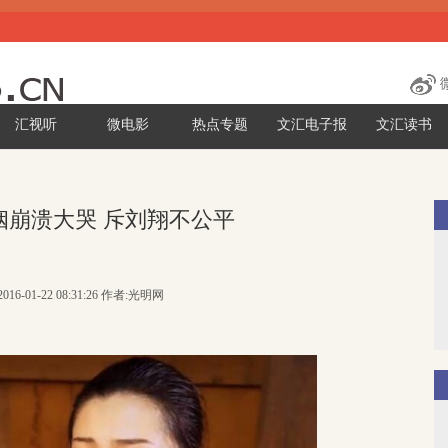
汇视听
微电影
热点专题
文汇电子报
文汇读书
姻崩溃大哭 斥刘翔不公平
016-01-22 08:31:26 作者:光明网