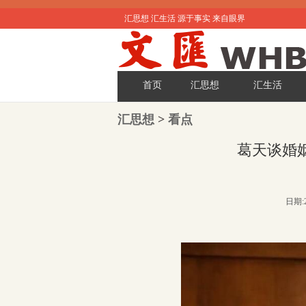
汇思想 汇生活 源于事实 来自眼界
首页
汇思想
汇生活
汇思想
>
看点
葛天谈婚
日期:2