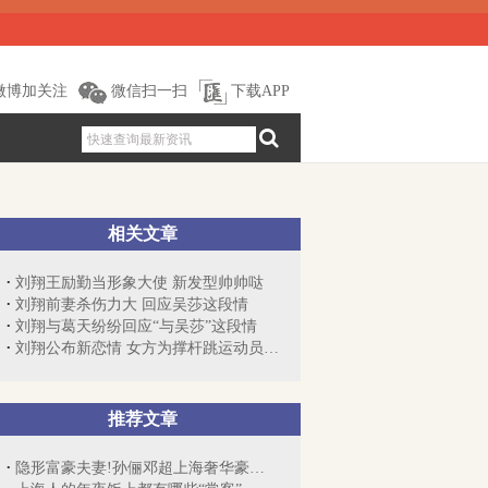
微博加关注
微信扫一扫
下载APP
相关文章
刘翔王励勤当形象大使 新发型帅帅哒
刘翔前妻杀伤力大 回应吴莎这段情
刘翔与葛天纷纷回应“与吴莎”这段情
刘翔公布新恋情 女方为撑杆跳运动员吴莎
推荐文章
隐形富豪夫妻!孙俪邓超上海奢华豪宅内景曝光