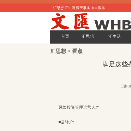
汇思想 汇生活 源于事实 来自眼界
首页
汇思想
汇生活
汇思想
>
看点
满足这些
日期:20
风险投资管理运营人才
■居转户: