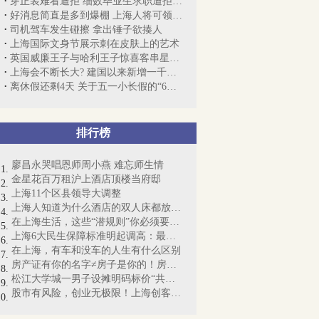
穿正装难看遭拒 细数毕业生求职遭拒的“...
好消息简直是多到爆棚 上海人将可领13笔钱！
司机驾车发生碰擦 拿出锤子欲揍人
上海国际文身节展示刺在皮肤上的艺术
英国威廉王子与哈利王子惊喜客串星球大战...
上海会不断长大? 建国以来新增一千多平方...
离休假还剩4天 关于五一小长假的“6个好...
排行榜
廖昌永哭唱恩师周小燕 难忘师生情
金星花百万租沪上酒店顶楼当府邸
上海11个区县领导大调整
上海人知道为什么酒店的双人床都放4个枕...
在上海生活，这些“潜规则”你必须要懂！
上海6大民生保障标准明起调高：最低工资...
在上海，有车和没车的人生有什么区别
房产证有你的名字≠房子是你的！房产证即...
松江大学城一男子设摊明码标价“共享女友...
股市有风险，创业无极限！上海创客梦想起航