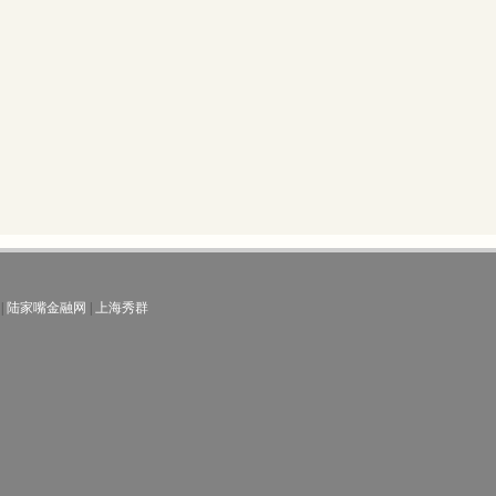
|
陆家嘴金融网
|
上海秀群