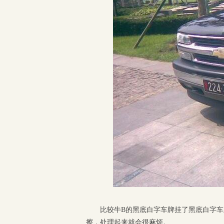
比较牛B的黑底白字车牌挂了黑底白字车
擦，处理起来就会很麻烦。