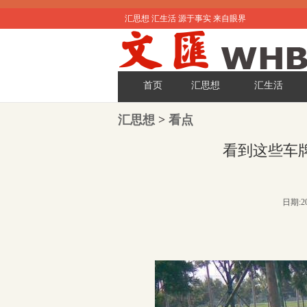
汇思想 汇生活 源于事实 来自眼界
首页
汇思想
汇生活
汇思想
>
看点
看到这些车
日期:20