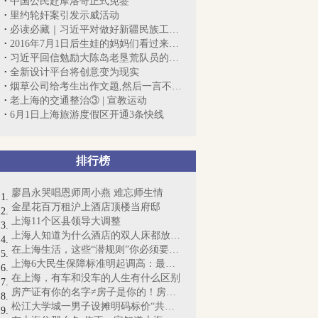
中国公民赴摩洛哥正式免签
里约轮奸案引发示威活动
必读必藏｜习近平对做好新疆民族工作重要...
2016年7月1日后生娃的妈妈们看过来~领取...
习近平回信勉励大陈岛老垦荒队员的后代
全新设计平台将创意变为现实
烟草公司给考生出作文题,然后一言不合就...
老上海的交通整治③ | 宣教运动
6月1日上海旅游度假区开通3条快线
排行榜
廖昌永哭唱恩师周小燕 难忘师生情
金星花百万租沪上酒店顶楼当府邸
上海11个区县领导大调整
上海人知道为什么酒店的双人床都放4个枕...
在上海生活，这些“潜规则”你必须要懂！
上海6大民生保障标准明起调高：最低工资...
在上海，有车和没车的人生有什么区别
房产证有你的名字≠房子是你的！房产证即...
松江大学城一男子设摊明码标价“共享女友...