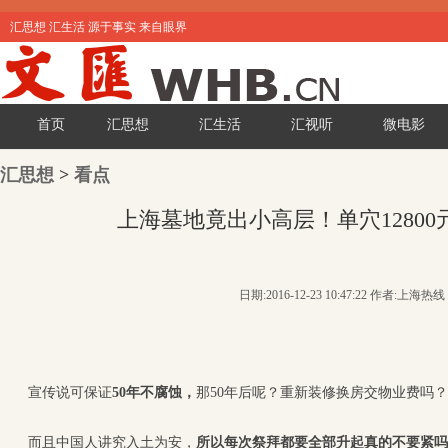
汇思想 汇生活 源于事实 来自眼界
首页
汇思想
汇生活
汇视听
微电影
汇思想
>
看点
上海墓地竟出小高层！单穴1280
日期:2016-12-23 10:47:22 作者:上海热线
宣传说可保证
50年不腐蚀，
那50年后呢？重新装修换房交物业费吗？
而且中国人讲究入土为安，
所以每次祭拜都要全部升起真的不要紧吗