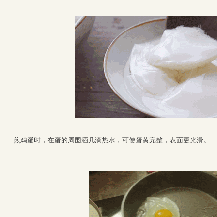
煎鸡蛋时，在蛋的周围洒几滴热水，可使蛋黄完整，表面更光滑。