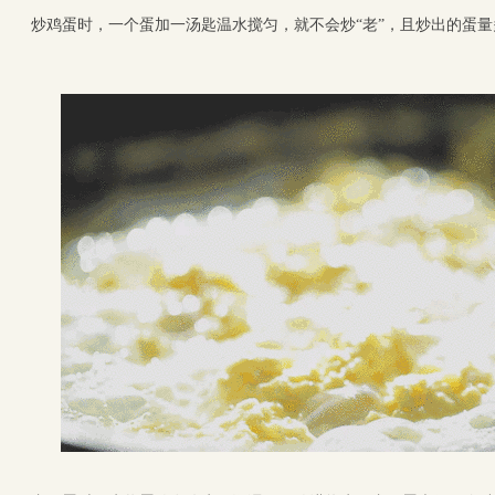
炒鸡蛋时，一个蛋加一汤匙温水搅匀，就不会炒“老”，且炒出的蛋