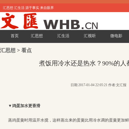
汇思想 汇生活 源于事实 来自眼界
首页
汇思想
汇生活
汇视听
微电影
汇思想
>
看点
煮饭用冷水还是热水？90%的人
日期:2017-01-04 22:05:21 作者:文汇报
▼
鸡蛋加水更香滑
蒸鸡蛋羹时用温开水搅，这样蒸出来的蛋羹比用冷水调的蛋羹更加鲜