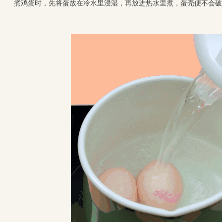
煮鸡蛋时，先将蛋放在冷水里浸湿，再放进热水里煮，蛋壳便不会破