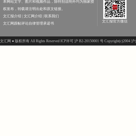
本网站文字、图片和视频作品，除特别说明外均为独家授
权发布，转载请注明出处和原文链接。
文汇报介绍
|
文汇网介绍
|
联系我们
文汇报官方微信
文汇网跟帖评论自律管理承诺书
文汇网 ● 版权所有 All Rights Reserved ICP许可 沪 B2-20150001 号 Copyright(c)200