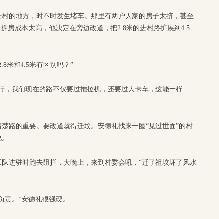
在进村的地方，时不时发生堵车。那里有两户人家的房子太挤，甚至
拆房成本太高，他决定在旁边改道，把2.8米的进村路扩展到4.5
8米和4.5米有区别吗？”
就行，我们现在的路不仅要过拖拉机，还要过大卡车，这能一样
楚路的重要。要改道就得迁坟。安德礼找来一圈“见过世面”的村
说。
工队进驻时跑去阻拦，大晚上，来到村委会吼，“迁了祖坟坏了风水
负责。”安德礼很强硬。