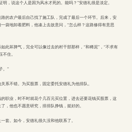
证明，说这个人是因为风水才死的。能吗？”安德礼很是淡定。
道路的农户最后自己找了施工队，完成了最后一个环节。后来，安
袋一袋地卸着肥料，他凑上去故意问，“怎么样？这路修得有意思
如此坏脾气，完全可以像过去的村干部那样，“和稀泥”，“不求有
压不住。
子。”
他关系不错。为买股票，固定委托安德礼为他排队。
钱的职业，时不时就花个几百元买位置，进去还要花钱买股票，这
生了，他也不愿意研究，排排队挣钱，挺好的。
止一套。如今，安德礼很久没和他联系了。