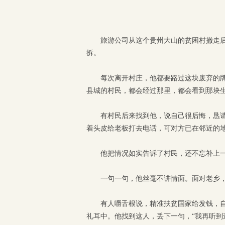
旅游公司从这个贵州大山的贫困村撤走
拆。
每次离开村庄，他都要路过这块废弃的
县城的村民，都会经过那里，都会看到那块
有村民后来找到他，说自己很后悔，恳请
着头皮给老板打去电话，可对方已在邻近的
他把情况如实告诉了村民，还不忘补上一
一句一句，他丝毫不讲情面。面对老乡
有人嚼舌根说，精准扶贫国家给发钱，
礼耳中。他找到这人，丢下一句，“我再听到