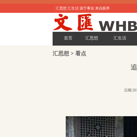
汇思想 汇生活 源于事实 来自眼界
首页
汇思想
汇生活
汇思想
>
看点
日期:201