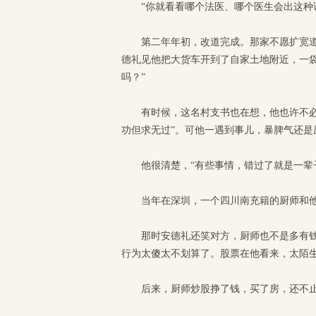
“你就看看哪个法医、哪个医生会出这种
第二年年初，改道完成。那家不愿扩宽
德礼见他把大货车开到了自家土地附近，一
吗？”
有时候，这名村支书也在想，他也许不必
功但求无过”。可他一遇到事儿，暴脾气还是
他很清楚，“有些事情，错过了就是一辈
当年在深圳，一个四川南充籍的厨师和
那时安德礼还笑对方，厨师也不是多有
行为太傻太不划算了。股票在他看来，太陌
后来，厨师炒股挣了钱，买了房，还不