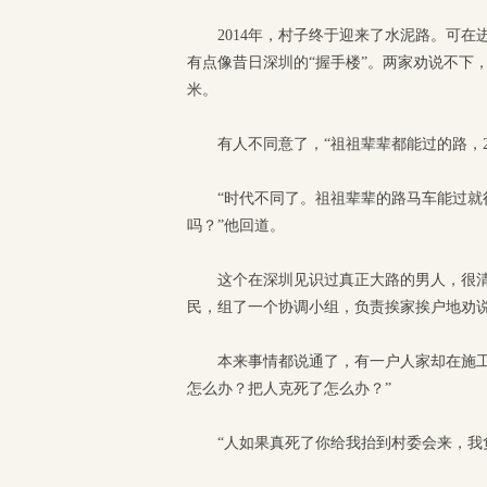
2014年，村子终于迎来了水泥路。可
有点像昔日深圳的“握手楼”。两家劝说不下，
米。
有人不同意了，“祖祖辈辈都能过的路，2.
“时代不同了。祖祖辈辈的路马车能过
吗？”他回道。
这个在深圳见识过真正大路的男人，很清
民，组了一个协调小组，负责挨家挨户地劝
本来事情都说通了，有一户人家却在施
怎么办？把人克死了怎么办？”
“人如果真死了你给我抬到村委会来，我