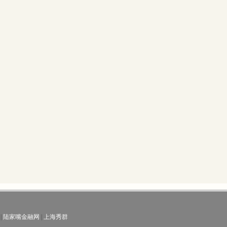
|
陆家嘴金融网
|
上海秀群