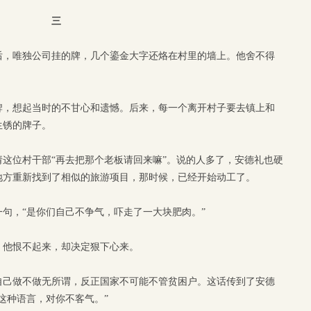
三
后，唯独公司挂的牌，几个鎏金大字还烙在村里的墙上。他舍不得
牌，想起当时的不甘心和遗憾。后来，每一个离开村子要去镇上和
生锈的牌子。
这位村干部“再去把那个老板请回来嘛”。说的人多了，安德礼也硬
地方重新找到了相似的旅游项目，那时候，已经开始动工了。
句，“是你们自己不争气，吓走了一大块肥肉。”
，他恨不起来，却决定狠下心来。
自己做不做无所谓，反正国家不可能不管贫困户。这话传到了安德
这种语言，对你不客气。”