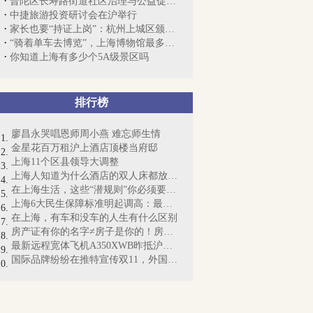
普陀区长寿路街道社区治理与公益促中心举...
中捷旅游投资研讨会在沪举行
家长也要“持证上岗”：杭州上城区颁发“...
“骑着单车去博览”，上海博物馆最多的城...
你知道上海有多少个5A级景区吗
排行榜
廖昌永哭唱恩师周小燕 难忘师生情
金星花百万租沪上酒店顶楼当府邸
上海11个区县领导大调整
上海人知道为什么酒店的双人床都放4个枕...
在上海生活，这些“潜规则”你必须要懂！
上海6大民生保障标准明起调高：最低工资...
在上海，有车和没车的人生有什么区别
房产证有你的名字≠房子是你的！房产证即...
最新远程宽体飞机A350XWB昨抵沪：“侬好...
国际品牌纷纷在推特宣传双11，外国网友懵...