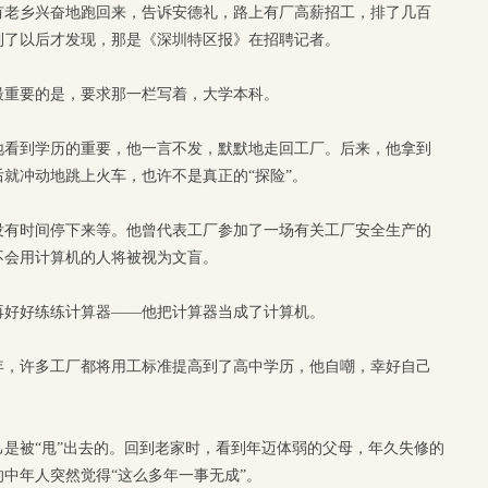
有老乡兴奋地跑回来，告诉安德礼，路上有厂高薪招工，排了几百
到了以后才发现，那是《深圳特区报》在招聘记者。
最重要的是，要求那一栏写着，大学本科。
地看到学历的重要，他一言不发，默默地走回工厂。后来，他拿到
就冲动地跳上火车，也许不是真正的“探险”。
没有时间停下来等。他曾代表工厂参加了一场有关工厂安全生产的
不会用计算机的人将被视为文盲。
再好好练练计算器——他把计算器当成了计算机。
年，许多工厂都将用工标准提高到了高中学历，他自嘲，幸好自己
是被“甩”出去的。回到老家时，看到年迈体弱的父母，年久失修的
的中年人突然觉得“这么多年一事无成”。