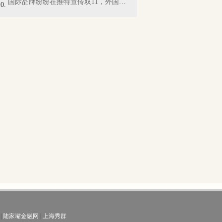
国际品牌纷纷在推特宣传双11，外国网友懵...
|
陆家嘴金融网
|
上海秀群