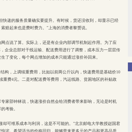
，但快递的服务质量确实要提升。有时候，货还没收到，却显示已经
，索赔起来也是费时费力。”上海的消费者黎赟说。
由网点说了算。实际上，还是有企业内部调节机制起作用。为了应
效率，企业总部对干线运输、配送费用进行了调整，成本压力一层层传
发生了变化，每个网点增加的成本只能通过涨价补回来。
件结构，上调续重费用，比如以前两公斤以内，快递费用是基础价10
加续重费4元。二是对配送费等费用，汽运线路、贫困地区的补贴政
库专家邵钟林说，快递涨价自然会给消费者带来影响，无论是时机
弈的考验。
涨却可维系成本与利润，这是不可能的。”北京邮电大学教授赵国君
度惊诧。希望适当的价格回归，能够带来更多元的产品和更高品质