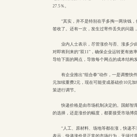
27.5％。
“其实，并不是特别在乎多掏一两块钱
签收了。还有一次，发生过寄件丢失的问题
业内人士表示，尽管涨价与否、涨多少
对即将到来的“双11”，确保企业运转更有
导给下面的网点，导致每个网点的成本结构
有企业推出“组合拳”动作，一是调整快
元加续重费2元，现在可能变成基础价10元
策进行调节。
快递价格是由市场机制决定的。国邮智
的选择，还是涨价的幅度，都要接受市场博
“人工、原材料、场地等都在涨，快递不
表示，快递涨价是正常的市场行为，无须过