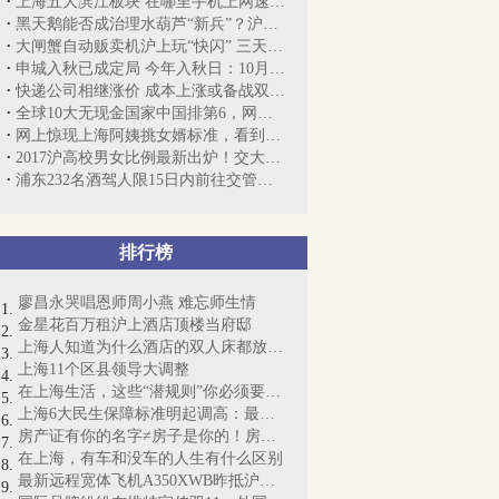
上海五大滨江板块 在哪里手机上网速度最快？
黑天鹅能否成治理水葫芦“新兵”？沪市容...
大闸蟹自动贩卖机沪上玩“快闪” 三天卖...
申城入秋已成定局 今年入秋日：10月11日
快递公司相继涨价 成本上涨或备战双十一？
全球10大无现金国家中国排第6，网友表示不服
网上惊现上海阿姨挑女婿标准，看到第4条...
2017沪高校男女比例最新出炉！交大和尚庙...
浦东232名酒驾人限15日内前往交管部门
排行榜
廖昌永哭唱恩师周小燕 难忘师生情
金星花百万租沪上酒店顶楼当府邸
上海人知道为什么酒店的双人床都放4个枕...
上海11个区县领导大调整
在上海生活，这些“潜规则”你必须要懂！
上海6大民生保障标准明起调高：最低工资...
房产证有你的名字≠房子是你的！房产证即...
在上海，有车和没车的人生有什么区别
最新远程宽体飞机A350XWB昨抵沪：“侬好...