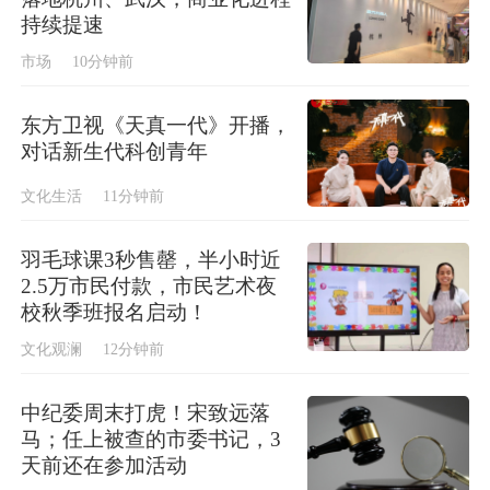
持续提速
市场
10分钟前
东方卫视《天真一代》开播，
对话新生代科创青年
文化生活
11分钟前
羽毛球课3秒售罄，半小时近
2.5万市民付款，市民艺术夜
校秋季班报名启动！
文化观澜
12分钟前
中纪委周末打虎！宋致远落
马；任上被查的市委书记，3
天前还在参加活动