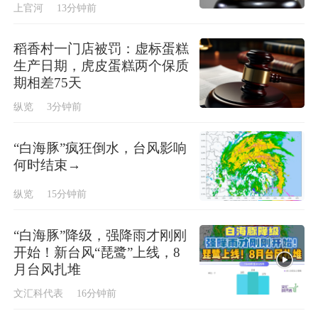
上官河
13分钟前
稻香村一门店被罚：虚标蛋糕
生产日期，虎皮蛋糕两个保质
期相差75天
纵览
3分钟前
“白海豚”疯狂倒水，台风影响
何时结束→
纵览
15分钟前
“白海豚”降级，强降雨才刚刚
开始！新台风“琵鹭”上线，8
月台风扎堆
文汇科代表
16分钟前