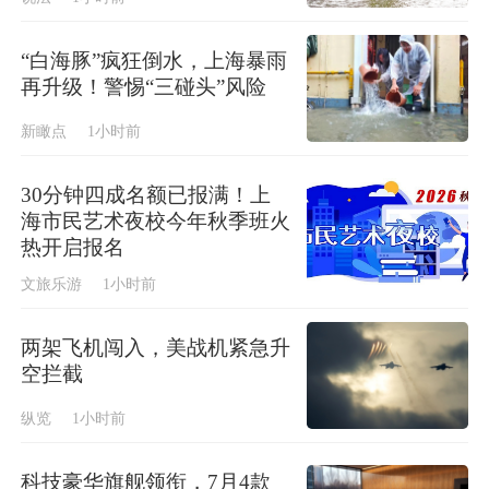
“白海豚”疯狂倒水，上海暴雨
再升级！警惕“三碰头”风险
新瞰点
1小时前
30分钟四成名额已报满！上
海市民艺术夜校今年秋季班火
热开启报名
文旅乐游
1小时前
两架飞机闯入，美战机紧急升
空拦截
纵览
1小时前
科技豪华旗舰领衔，7月4款