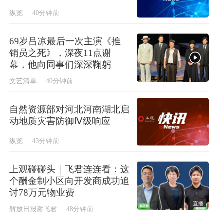
纵览
40分钟前
69岁吕凉最后一次主演《推
销员之死》，深夜11点谢
幕，他向同事们深深鞠躬
文艺清单
40分钟前
自然资源部对河北河南湖北启
动地质灾害防御Ⅳ级响应
纵览
43分钟前
上观碰碰头｜飞君连连看：这
个酬金制小区向开发商成功追
讨78万元物业费
直播
解放日报谢飞君
48分钟前