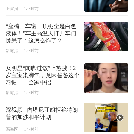
上官河
1小时前
“座椅、车窗、顶棚全是白色
液体！”车主高温天打开车门
惊呆了：这怎么炸了？
新瞰点
1小时前
女明星“闻脚过敏”上热搜！2
岁宝宝染脚气，竟因爸爸这个
习惯……全家中招
新瞰点
1小时前
深视频 | 内塔尼亚胡拒绝特朗
普的加沙和平计划
深海区
1小时前