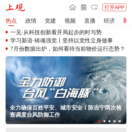
打开APP
热点
政情
党建
视频
直播
经济
一见·从科技创新看开局起步的时
与势
学习新语·铸魂强党丨坚持以党性
立身做事
7月份数据出炉，如何看待当前物
价运行态势？
奔
全力确保百姓平安、城市安全！陈吉宁两次检
查调度台风防御工作
公安部网安局再次公布15起涉汛涉灾
网络谣言案例