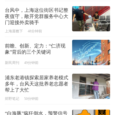
台风中，上海这位街区书记整
夜值守，敞开党群服务中心大
门迎接外卖骑手
上海屋檐下
48分钟前
前瞻、创新、定力：“仁济现
象”背后的三个关键词
新民周刊
49分钟前
浦东老港镇探索居家养老模式
多年，台风天这批养老志愿者
帮上了大忙
郊野笔记
50分钟前
“白海豚”疯狂倒水，预警信号