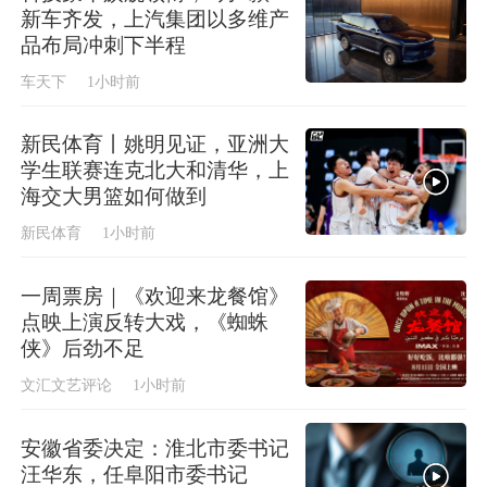
新车齐发，上汽集团以多维产
品布局冲刺下半程
车天下
1小时前
新民体育丨姚明见证，亚洲大
学生联赛连克北大和清华，上
海交大男篮如何做到
新民体育
1小时前
一周票房｜《欢迎来龙餐馆》
点映上演反转大戏，《蜘蛛
侠》后劲不足
文汇文艺评论
1小时前
安徽省委决定：淮北市委书记
汪华东，任阜阳市委书记