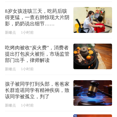
8岁女孩连咳三天，吃药后咳
得更猛，一查右肺惊现大片阴
影，奶奶说出细节……
新瞰点
1小时前
吃烤肉被收“炭火费”，消费者
提出打包炭火被拒，市场监管
部门出手，律师解读
新瞰点
1小时前
孩子被同学打到头部，爸爸家
长群造谣同学有精神疾病，致
该同学被孤立，判了
新瞰点
1小时前