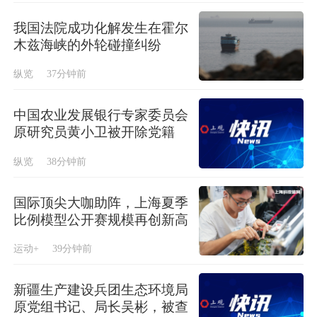
我国法院成功化解发生在霍尔
木兹海峡的外轮碰撞纠纷
纵览
37分钟前
中国农业发展银行专家委员会
原研究员黄小卫被开除党籍
纵览
38分钟前
国际顶尖大咖助阵，上海夏季
比例模型公开赛规模再创新高
运动+
39分钟前
新疆生产建设兵团生态环境局
原党组书记、局长吴彬，被查