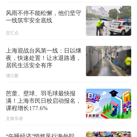
“白海豚”疯狂倒水，台风影响何时结束
→
风雨不停不能松懈，他们坚守
一线筑牢安全底线
交汇点
上海迎战台风第一线：日以继
夜，快速处置！让水退路通，
居民生活安全有序
浦江眼
芭蕾、壁球、羽毛球最快报
满！上海市民日校启动报名，
课程增长177.6%
文旅乐游
“午睡经济”悄然风行海外职