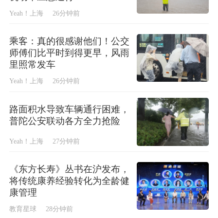
Yeah！上海
26分钟前
乘客：真的很感谢他们！公交
师傅们比平时到得更早，风雨
里照常发车
Yeah！上海
26分钟前
路面积水导致车辆通行困难，
普陀公安联动各方全力抢险
Yeah！上海
27分钟前
《东方长寿》丛书在沪发布，
将传统康养经验转化为全龄健
康管理
教育星球
28分钟前