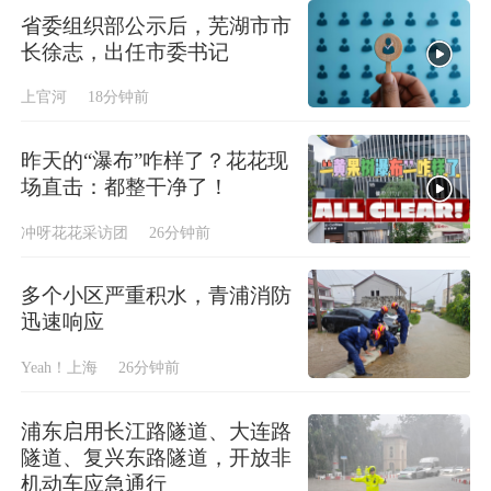
省委组织部公示后，芜湖市市
长徐志，出任市委书记
上官河
18分钟前
昨天的“瀑布”咋样了？花花现
场直击：都整干净了！
冲呀花花采访团
26分钟前
多个小区严重积水，青浦消防
迅速响应
Yeah！上海
26分钟前
浦东启用长江路隧道、大连路
隧道、复兴东路隧道，开放非
机动车应急通行