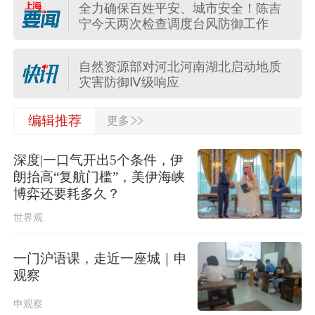
全力确保百姓平安、城市安全！陈吉
“白海豚”疯狂倒水，台风影响何时结束
宁今天两次检查调度台风防御工作
→
自然资源部对河北河南湖北启动地质
灾害防御Ⅳ级响应
>>
刚刚，金山发布暴雨红色预警！积水
编辑推荐
更多
风险提示→
深度|一口气开出5个条件，伊
国家防减救灾委、应急管理部启动国
朗抬高“复航门槛”，美伊海峡
家四级救灾应急响应
博弈还要耗多久？
世界观
运用AI软件生成视频，一男子发布涉
台风不实信息被处以行政拘留
一门沪语课，走近一座城｜申
公安部网安局再次公布15起涉汛涉灾
观察
网络谣言案例
申观察