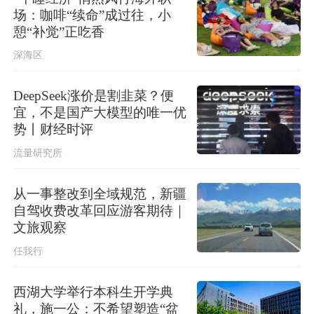
场：咖啡“续命”成过往，小
憩“补觉”正吃香
深海区
DeepSeek涨价是割韭菜？便
宜，不是国产大模型的唯一优
势丨财经时评
流量研究所
从一事整改到全域规范，新疆
自驾收费改革回应游客期待｜
文旅观察
任我行
西湖大学举行本科生开学典
礼，施一公：不希望塑造“盆