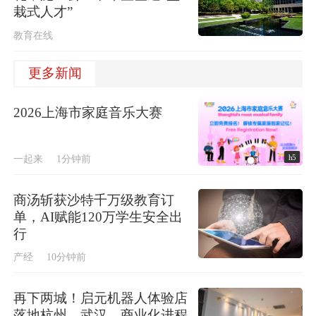
栽式人才”
教育在线
更多新闻
2026上海市家庭音乐大赛
h5
一起来
1分钟前
商汤斩获沙特千万级教育订
单，AI赋能120万学生安全出
行
产经
10分钟前
再下两城！启元机器人体验店
落地杭州、武汉，商业化进程