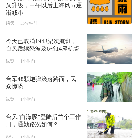
又升级，中午以后上海风雨逐
渐减小
谈天
53分钟前
今天已取消1943架次航班，
台风后续恐波及6省14座机场
纵览
1小时前
台军48颗炮弹滚落路面，民
众惊恐
纵览
1小时前
台风“白海豚”登陆后首个工作
日，通勤路况如何？
说法
1小时前