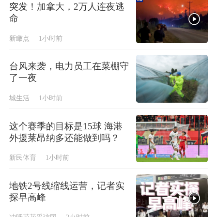
突发！加拿大，2万人连夜逃
命
新瞰点
1小时前
台风来袭，电力员工在菜棚守
了一夜
城生活
1小时前
这个赛季的目标是15球 海港
外援莱昂纳多还能做到吗？
新民体育
1小时前
地铁2号线缩线运营，记者实
探早高峰