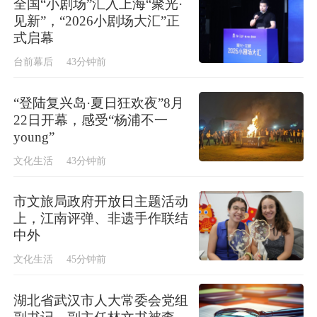
全国“小剧场”汇入上海“聚光·
见新”，“2026小剧场大汇”正
式启幕
台前幕后
43分钟前
“登陆复兴岛·夏日狂欢夜”8月
22日开幕，感受“杨浦不一
young”
文化生活
43分钟前
市文旅局政府开放日主题活动
上，江南评弹、非遗手作联结
中外
文化生活
45分钟前
湖北省武汉市人大常委会党组