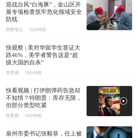
迎战台风“白海豚”，金山区开
展专项检查筑牢危化领域安全
防线
郊野笔记
16分钟前
快观察 | 美对华留学生签证大
跌46%，美学者警告这是“超
级大国的自杀”
世界观
18分钟前
快看视频 | 打伊朗弹药告急却
不知情？特朗普：库存无限，
但部分类型吃紧
世界观
18分钟前
泉州市委书记张毅恭，任上被