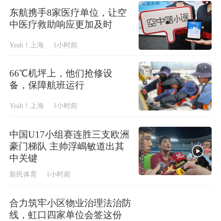
东航携手8家医疗单位，让空
中医疗救助响应更加及时
Yeah！上海
1小时前
66℃机坪上，他们抢修设
备，保障航班运行
Yeah！上海
1小时前
中国U17小组赛连胜三支欧洲
豪门梯队 主帅浮嶋敏道出其
中关键
新民体育
1小时前
合力筑牢小区物业治理法治防
线，虹口四家单位会签这份