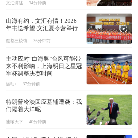
文汇讲述
34分钟前
山海有约，文汇有情！2026
年书送希望·文汇夏令营举行
魔都三棱镜
36分钟前
主动应对“白海豚”台风可能带
来不利影响，上海明日之星冠
军杯调整决赛时间
运动+
37分钟前
特朗普冷淡回应基辅遭袭：我
们隔着大洋呢
速瞰天下
40分钟前