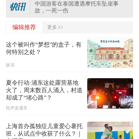
中国游客在泰国遭遇摩托车坠崖事
故，一死一伤
>>
河南重新组织“三支一扶”笔试，此前考
编辑推荐
更多
试存在规模性组织作弊犯罪行为
这个被叫作“梦想”的盒子，有
台湾发布台风“白海豚”海上警报
何特别之处？
纵深
民进党当局封锁“台青e家”，国台办：
锁不住台湾青年寻机遇求发展的心
夏令行动·浦东这处露营基地
火了，周末数百人涌入，村道
中白将举行“神鹰-2026”空降兵联合训
却成了“堵心路”？
练
民声直通车
外交部：日本执政当局应倾听民众呼
声，停止在核问题上玩火
上海首办孤独症儿童爱心暑托
班，从试点中收获了什么？｜