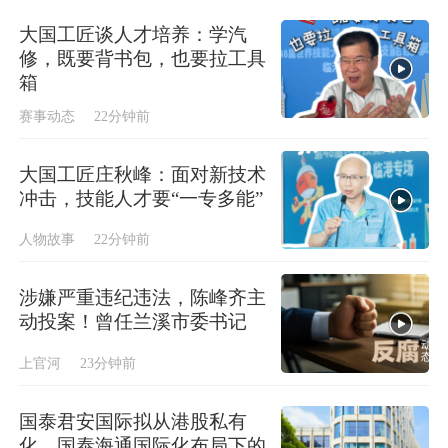
大国工匠谈人才培养：学汽
修，既要背书包，也要拉工具
箱
赛事动态
22分钟前
大国工匠庄秋峰：面对新技术
冲击，技能人才要“一专多能”
人物故事
22分钟前
涉嫌严重违纪违法，陈峰齐主
动投案！曾任兰溪市委书记
上官河
23分钟前
国泰君安国际拟从港股私有
化，国泰海通国际化布局下的