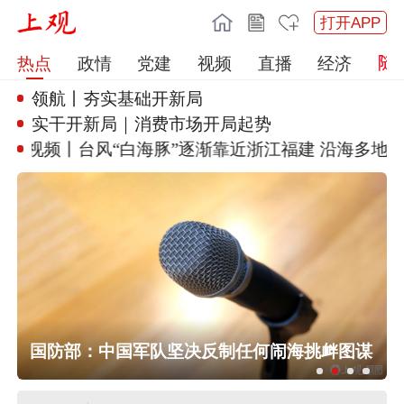
打开APP
热点
政情
党建
视频
直播
经济
领航丨夯实基础开新局
实干开新局｜消费市场开局起势
视频丨台风“白海豚”逐渐靠近浙
江福建 沿海多地停航
中白将举行“神鹰-2026”空降兵联合训
练
外交部：日本执政当局应倾听民众呼
国防部：中国军队坚决反制任何闹海挑衅图谋
声，停止在核问题上玩火