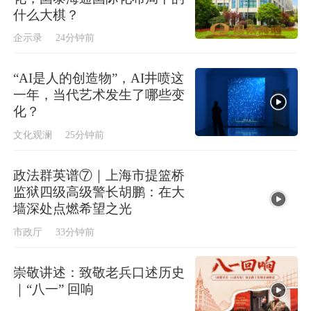
什么大棋？
企示录
24分钟前
“AI是人的创造物”，AI井喷这
一年，当代艺术发生了哪些变
化？
文化观澜
25分钟前
政法群英谱‌⑦｜上海市提篮桥
监狱四级高级警长胡鹏：在大
墙深处点燃希望之光
市政厅
33分钟前
崇敬讲述：致敬老兵口述历史
｜“八一” 回响