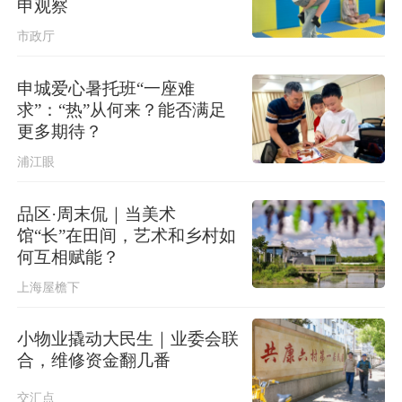
申观察
市政厅
申城爱心暑托班“一座难
求”：“热”从何来？能否满足
更多期待？
浦江眼
品区·周末侃｜当美术
馆“长”在田间，艺术和乡村如
何互相赋能？
上海屋檐下
小物业撬动大民生｜业委会联
合，维修资金翻几番
交汇点