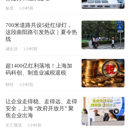
纵览
1小时前
700米道路共设5处红绿灯，
这段曲阳路引发热议｜夏令热
线
城生活
1小时前
超1400亿红利落地！上海加
码科创、制造业减税退税
财经
1小时前
让企业走得稳、走得远、走得
安全，上海 “政府开放月” 聚
焦企业出海
文汇视讯
1小时前