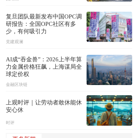
复旦团队最新发布中国OPC调
研报告：全国OPC社区有多
少，有何吸引力
党建观澜
AI成“吞金兽”：2026上半年算
力金属价格狂飙，上海谋局全
球定价权
金融区块链
上观时评｜让劳动者敢休能休
安心休
时评