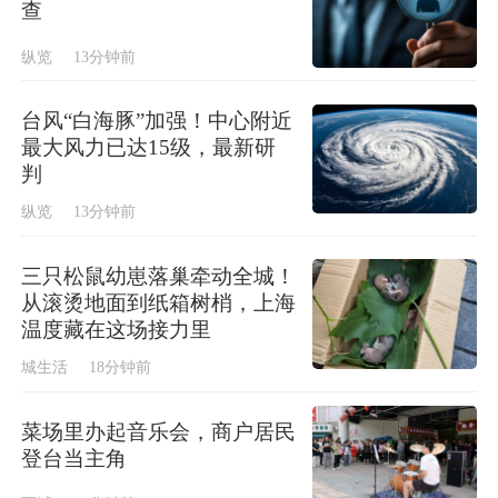
查
纵览
13分钟前
台风“白海豚”加强！中心附近
最大风力已达15级，最新研
判
纵览
13分钟前
三只松鼠幼崽落巢牵动全城！
从滚烫地面到纸箱树梢，上海
温度藏在这场接力里
城生活
18分钟前
菜场里办起音乐会，商户居民
登台当主角