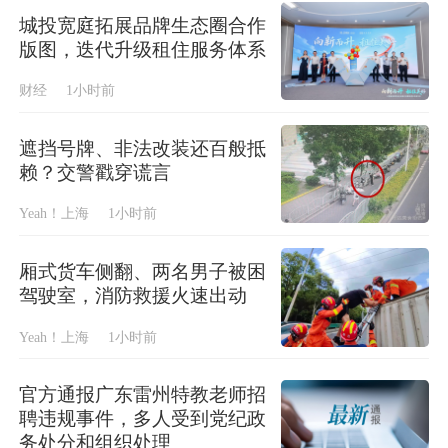
城投宽庭拓展品牌生态圈合作
版图，迭代升级租住服务体系
财经
1小时前
遮挡号牌、非法改装还百般抵
赖？交警戳穿谎言
Yeah！上海
1小时前
厢式货车侧翻、两名男子被困
驾驶室，消防救援火速出动
Yeah！上海
1小时前
官方通报广东雷州特教老师招
聘违规事件，多人受到党纪政
务处分和组织处理