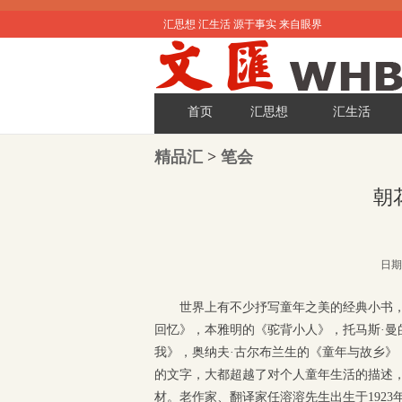
汇思想 汇生活 源于事实 来自眼界
首页
汇思想
汇生活
精品汇
>
笔会
朝
日期:
世界上有不少抒写童年之美的经典小书
回忆》，本雅明的《驼背小人》，托马斯·
我》，奥纳夫·古尔布兰生的《童年与故乡》
的文字，大都超越了对个人童年生活的描述
材。老作家、翻译家任溶溶先生出生于192