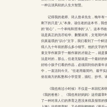
一种云淡风轻的人生大智慧。
记得我的老师、诗人曾卓先生，晚年有一
剩下的只是“人”本身。读任老的这本书，我
的“初心”，一个单纯和澄净的“人”。这本书
说是真正的洗尽铅华、删繁就简，文笔简约
归真返璞的“识小”文字，我们看到了一个鲜
得八九十年前的那么多小细节。他的文字的
童文学作家异于一般作家的才能之一，就是要
法是对的，那么，任老无疑就是一个最好的
好给小孩子们看的作品，必须回到你的童年去
中，一直活到今天。”任老用最简约、最平实
坐在南方的私塾和小学堂里，描红、抄书、
《我也有过小时候》不仅是一本回忆和
《我的爸爸》、《我也有好妈妈》这些篇章
了一种对亲人们的养育之恩没来得及报答的
上海》这些篇章时，又会想到都德的《最后