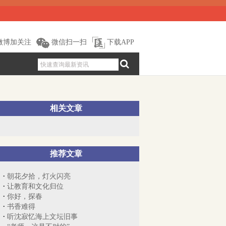
微博加关注
微信扫一扫
下载APP
相关文章
推荐文章
朝花夕拾，灯火闪亮
让教育和文化归位
你好，探春
书香难得
听沈寂忆海上文坛旧事