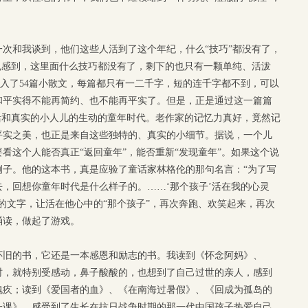
次和我谈到，他们这些人活到了这个年纪，什么“技巧”都没有了，
也感到，这里面什么技巧都没有了，剩下的也只有一颗单纯、活泼
收入了54篇小散文，每篇都只有一二千字，短的连千字都不到，可以
和平实得不能再简约、也不能再平实了。但是，正是通过这一篇篇
活和真实的小人儿的生动的童年时代。老作家的记忆力真好，竟然记
平实之美，也正是来自这些独特的、真实的小细节。据说，一个儿
看这个人能否真正“返回童年”，能否重新“发现童年”。如果这个说
例子。他的这本书，真是应验了童话家林格伦的那句名言：“为了写
，回想你童年时代是什么样子的。……‘那个孩子’活在我的心灵
的文字，让活在他心中的“那个孩子”，再次奔跑、欢笑起来，再次
诵读，做起了游戏。
怀旧的书，它还是一本感恩和励志的书。我读到《怀念阿妈》、
时，就特别受感动，鼻子酸酸的，也想到了自己过世的亲人，感到
愧疚；读到《爱国者的血》、《在南海过暑假》、《回成为孤岛的
一课》，感受到了生长在抗日战争时期的那一代中国孩子热爱自己