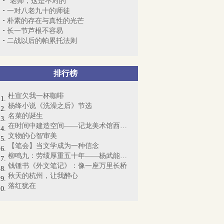
“老师，这是不对的”
一对八老九十的师徒
朴素的存在与真性的光芒
长一节芦根不容易
二战以后的帕累托法则
排行榜
杜宣欠我一杯咖啡
杨绛小说《洗澡之后》节选
名菜的诞生
在时间中建造空间——记龙美术馆西岸馆
文物的心智审美
【笔会】当文学成为一种信念
柳鸣九：劳绩厚重五十年——杨武能的翻译...
钱锺书《外文笔记》：像一座万里长桥
秋天的杭州，让我醉心
落红犹在