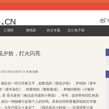
汇视听
微电影
热点专题
文汇电子报
花夕拾，灯火闪亮
2015-08-04 09:07:31 作者:徐鲁
，都出自一些大作家之手，如鲁迅的《朝花夕拾》，萨特的《童年
曼的《童年杂忆》，柯莱特的《葡萄卷须》，希梅内斯的《小银和
，若·亚马多的《格拉皮乌诺的小男孩》，等等。这些带有回忆色彩
，成为一种能够引起每个人的共鸣、具有永恒和普遍意味的文学题
3年，今年已经九十多岁了。《我也有过小时候——任溶溶寄小读