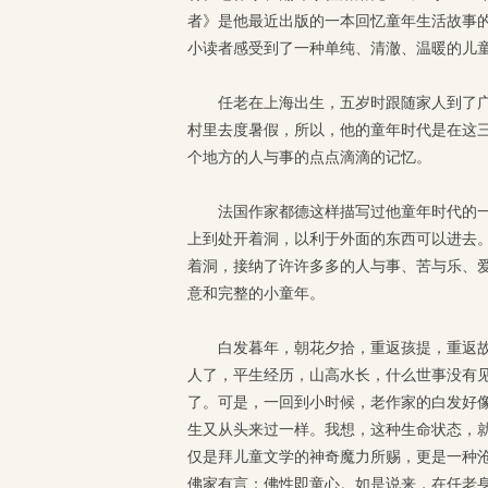
者》是他最近出版的一本回忆童年生活故事
小读者感受到了一种单纯、清澈、温暖的儿
任老在上海出生，五岁时跟随家人到了
村里去度暑假，所以，他的童年时代是在这
个地方的人与事的点点滴滴的记忆。
法国作家都德这样描写过他童年时代的
上到处开着洞，以利于外面的东西可以进去
着洞，接纳了许许多多的人与事、苦与乐、
意和完整的小童年。
白发暮年，朝花夕拾，重返孩提，重返
人了，平生经历，山高水长，什么世事没有
了。可是，一回到小时候，老作家的白发好
生又从头来过一样。我想，这种生命状态，就
仅是拜儿童文学的神奇魔力所赐，更是一种
佛家有言：佛性即童心。如是说来，在任老身