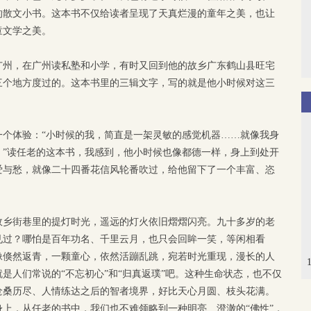
的散文小书。这本书不仅给读者呈现了天真烂漫的童年之美，也让
童文学之美。
广州，在广州读私塾和小学，有时又回到他的故乡广东鹤山县旺宅
三个地方度过的。这本书里的三辑文字，写的就是他小时候对这三
一个体验：“小时候的我，简直是一架灵敏的感觉机器……就像我身
。”读任老的这本书，我感到，他小时候也像都德一样，身上到处开
爱与愁，就像二十四番花信风轮番吹过，给他留下了一个丰富、恣
故乡街巷里的提灯时光，遥远的灯火依旧熠熠闪亮。九十多岁的老
见过？哪怕是百年功名、千里云月，也只会回眸一笑，等闲相看
像倏然返青，一颗童心，依然活蹦乱跳，宛若时光重现，漫长的人
是人们常说的“不忘初心”和“归真返璞”吧。这种生命状态，也不仅
沧桑历尽、人情练达之后的智者境界，好比天心月圆、枝头花满。
上，从任老的书中，我们也不难领略到一种明亮、澄澈的“佛性”，