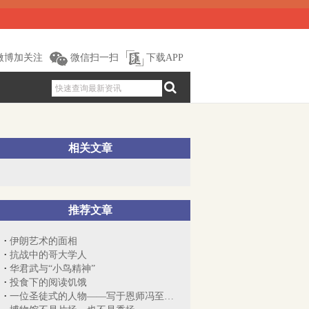
微博加关注
微信扫一扫
下载APP
相关文章
推荐文章
伊朗艺术的面相
抗战中的哥大学人
华君武与“小鸟精神”
投食下的阅读饥饿
一位圣徒式的人物——写于恩师冯至先生诞...