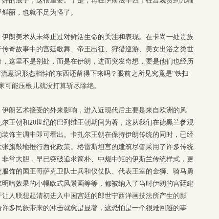
个好的底子，这很重要。于是，再在伊斯法罕四十柱宫观赏到几幅
泽鲜丽，也就不足为怪了。
，伊朗美术从未终止过对鲜活生命的关注和表现。在卡尚一处贵族
于传奇故事中的宫廷歌舞、帝王出征、狩猎巡游、美女出浴之类世
奇，这里不是别处，而是在伊朗，进而突发奇想，要是他们也经历
主流意识形态相悖的东西还留得下来吗？眼前之所见究竟是“铁扫
家可能压根儿就没打算斩尽除绝。
。伊朗艺术接受的外来影响，进入近现代后主要是来自欧洲的风
卡扎尔王朝和20世纪的巴列维王朝期间为著，这从我们在德黑兰参观
的装饰主调中即可看出。卡扎尔王朝在保持伊朗传统的同时，已经
大张旗鼓地推行西化政策。格雷斯坦宫的建筑尽管采用了许多传统
，非常大胆，早已突破追求简朴、中规中矩的伊斯兰传统样式，更
定服饰的国王哥萨克卫队士兵和仪仗队、代表王室的金狮、骑马勇
求明暗效果的小幅欧式风景画等等，都被纳入了当时伊朗的宫廷建
于让人联想起清初进入中国宫廷的郎世宁西洋画技法所产生的影
给许多民族带来的冲击就愈是显著，这恐怕是一个很难回避的事