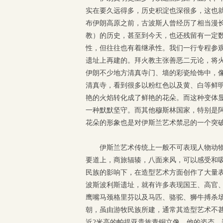
实在要久远得多，历史积淀也深很多，这也
布伊朗高原之前，古波斯人曾经历了相当漫
教）的历史，甚至到今天，也还残留有一定
性，但往往也有着继承性。我们一行专程参
遗址上再建的。拜火教主张善恶二元论，将
伊朗不少地方清真寺门、墙的彩瓷绘饰中，
清真寺，看到很多以粉红色以及黄、白等鲜
艳的火焰转化成了鲜艳的花朵。而这种变体
一种默默坚守。而其他穆斯林国家，特别是
花朵的形象也是对伊斯兰艺术禁忌的一个突
伊斯兰艺术传统上一般不可表现人物动
要道上，商旅辐辏，八面来风，可以感受和
民族的影响下，在造型艺术方面创作了大量
波斯波利斯遗址，就有许多表现国王、高官
鹰嘴马颈格里芬以及马匹、骆驼、狮牛搏杀
朝，虽由游牧民族所建，通常其造型艺术不
近2米高的帕提亚贵族青铜立像，他的姿态