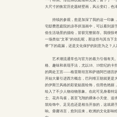
一个特例。传统得以延续和充实，留下了一
大尺寸的恢宏历史题材壁画，风云变幻，色
持续的参观，愈是加深了我的这一印象
宅邸费恩庭院的凉亭拱顶画中，可以看到源
俗生活场景的描绘，皆获完整留存。我很惊
一场类似“文革”的动乱呢，那这些与其当下
帚”下的疏漏，还是文化保护的刻意为之？人
艺术潮流通常也与官方的着力引领有关
格、趣味和表现手法，尤以18、19世纪的
的两处王宫——格雷斯坦宫和萨德阿巴德宫
开始大量引进西方概念，巴列维王朝就更是
的伊斯兰风格的彩瓷贴面绘饰，但用色艳丽
绘入了不少人物动物形象。在此可见身着特
士、花卉鸟雀，甚至飞翔的裸体小天使、追
筑绘饰中。足见也还是相当开放的，这就易
响。毋庸讳言，愈到后来，欧洲的文化影响