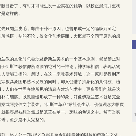
亲眼目击了，有时才可能生发一些实在的触动，以校正混沌并重构
常是这样的。
过去只知点皮毛，却由于种种原因，也曾形成一定的隔膜乃至定
有所感悟，别的不论，仅文化艺术层面，大概就不全同于原先的想
斯兰教的文化时总会涉及伊斯兰美术的一个基本原则，就是禁止对
自于伊斯兰教信仰所遵循的绝对的一神论，神学家相信，表现活物
凡人所能染指的。所以，在这一宗教美术领域，这一原则是得到严
制宗教具象图形艺术发展的同时，却又促进了抽象化的几何纹、植
而，人们在世界各地所见的清真寺建筑艺术中，更多看到的就是这
简朴而细腻。以致慢慢形成了一种印象，好像伊斯兰艺术就是完全
案或阿拉伯文字装饰。“伊斯兰革命”后社会生活、价值观念大幅度
，就很容易被想当然成是笼罩在单一、乏味的色调之中。然而当实
靠谱，至少是不大完整的。
年前，比之公元7世纪才兴起并至今影响着她的阿拉伯伊斯兰文化，