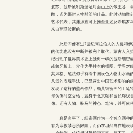
复苏。波斯波利斯遗址对面山上的帝王谷，
雕，皆为那时人物雕塑的佳品。此时动物雕
艺术代表，其渊源直可上推至亚述及希腊罗
来自萨珊波斯的。
此后即使有过7世纪阿拉伯人的入侵和
的传统也没有中断并被完全取代。蒙古人入据
纪出现了世界美术史上独树一帜的波斯细密
或象牙板上，常作为手抄本的插图。学界对
其风格、笔法似乎有着中国设色人物山水画的
风景的表现手法，已显露出中国艺术影响的
发现了这样的壁画作品，颇具细密画的工笔
却仿佛时空交错，置身于北京颐和园长廊观
像。还有人物、驼马的神态、笔法，甚可依
真是奇事了，细密画作为一个独立画种
有为宗教禁忌所限阻，而仍在坦然自在地表