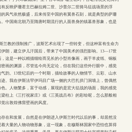
就有反映萨珊君主巴赫拉姆二世、沙普尔二世骑马征战场景的浮
刻的风气依然极盛，后来传至中国的有翼兽石刻，就是典型的萨珊
马。中国南北朝乃至隋唐时期流行的人面兽身的镇墓兽形象，也是
伊斯兰教的强制推广，波斯艺术出现了一些转变，但这种富有生命力
伊朗，建立伊儿汗国后，带来了中国美术的强烈影响。13—17世
画，这是一种以精描细绘而见长的小型肖像画，画于羊皮纸、铜板
细密画的渊源，尽管迄今尚无定论，但在我们这些外行眼中，感觉
气韵。13世纪后的一个时期，描绘故事的人物情节、云彩、山水
痕迹。我在伊斯法罕伊玛目广场一侧的大巴扎拱门洞墙上，曾偶然
特色。人物繁多，富于动感，展现的是宏大征战的场面，我的感觉
赏梁柱上《三打祝家庄》或《三英战吕布》的彩绘呢，怎么那般相
稀觉出敦煌佛窟壁画的风度。
的存在和发展，自然是在伊朗进入伊斯兰时代以后的事，却居然没
现着大量的人物动物形象，这一现象，在穆斯林国家中恐怕也算得