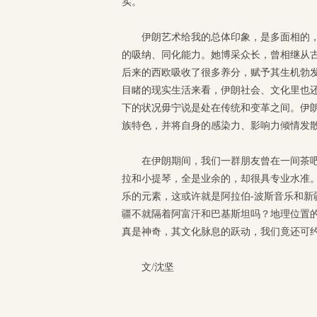
实。
伊朗艺术给我的总体印象，是多面相的
的吸纳、同化能力。她博采众长，曾相继从
后来的西欧吸收了很多养分，赋予其生机勃
目睹的现实生活来看，伊朗社会、文化里也
下的状况毋宁说是处在传统和变革之间。伊
族特色，并将自身的感染力、影响力倾情发
在伊朗期间，我们一群朋友曾在一间茶
拉和小提琴，全是业余的，却很具专业水准
乐的元素，这或许就是阿拉伯-波斯音乐和
疆不就隔着阿富汗和巴基斯坦吗？地理位置
真是神奇，其文化脉息的跃动，我们竟还可
文/沈坚