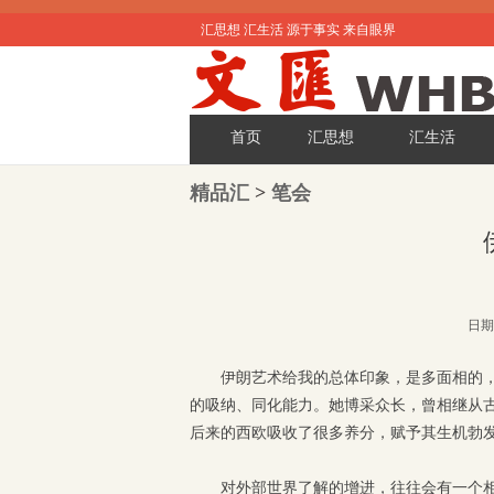
汇思想 汇生活 源于事实 来自眼界
首页
汇思想
汇生活
精品汇
>
笔会
日期:
伊朗艺术给我的总体印象，是多面相的
的吸纳、同化能力。她博采众长，曾相继从
后来的西欧吸收了很多养分，赋予其生机勃
对外部世界了解的增进，往往会有一个