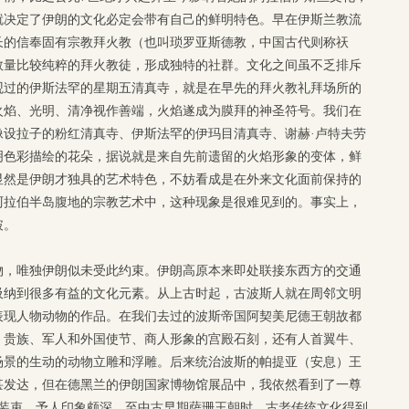
就决定了伊朗的文化必定会带有自己的鲜明特色。早在伊斯兰教流
长的信奉固有宗教拜火教（也叫琐罗亚斯德教，中国古代则称祆
数量比较纯粹的拜火教徒，形成独特的社群。文化之间虽不乏排斥
观过的伊斯法罕的星期五清真寺，就是在早先的拜火教礼拜场所的
火焰、光明、清净视作善端，火焰遂成为膜拜的神圣符号。我们在
像设拉子的粉红清真寺、伊斯法罕的伊玛目清真寺、谢赫·卢特夫劳
明色彩描绘的花朵，据说就是来自先前遗留的火焰形象的变体，鲜
显然是伊朗才独具的艺术特色，不妨看成是在外来文化面前保持的
阿拉伯半岛腹地的宗教艺术中，这种现象是很难见到的。事实上，
破。
物，唯独伊朗似未受此约束。伊朗高原本来即处联接东西方的交通
吸纳到很多有益的文化元素。从上古时起，古波斯人就在周邻文明
表现人物动物的作品。在我们去过的波斯帝国阿契美尼德王朝故都
、贵族、军人和外国使节、商人形象的宫殿石刻，还有人首翼牛、
场景的生动的动物立雕和浮雕。后来统治波斯的帕提亚（安息）王
甚发达，但在德黑兰的伊朗国家博物馆展品中，我依然看到了一尊
、装束，予人印象颇深。至中古早期萨珊王朝时，古老传统文化得到