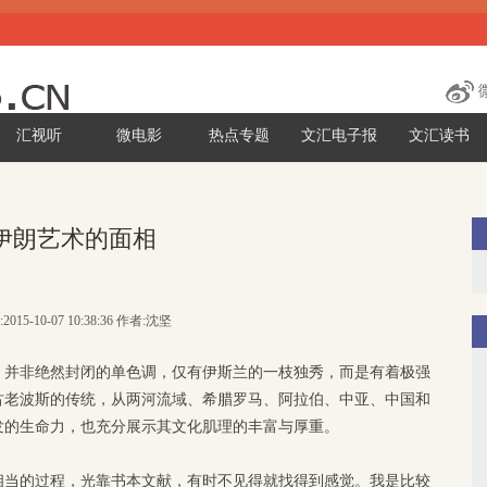
汇视听
微电影
热点专题
文汇电子报
文汇读书
伊朗艺术的面相
2015-10-07 10:38:36 作者:沈坚
，并非绝然封闭的单色调，仅有伊斯兰的一枝独秀，而是有着极强
古老波斯的传统，从两河流域、希腊罗马、阿拉伯、中亚、中国和
发的生命力，也充分展示其文化肌理的丰富与厚重。
相当的过程，光靠书本文献，有时不见得就找得到感觉。我是比较