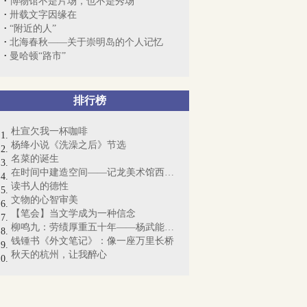
博物馆不是片场，也不是秀场
卅载文字因缘在
“附近的人”
北海春秋——关于崇明岛的个人记忆
曼哈顿“路市”
排行榜
杜宣欠我一杯咖啡
杨绛小说《洗澡之后》节选
名菜的诞生
在时间中建造空间——记龙美术馆西岸馆
读书人的德性
文物的心智审美
【笔会】当文学成为一种信念
柳鸣九：劳绩厚重五十年——杨武能的翻译...
钱锺书《外文笔记》：像一座万里长桥
秋天的杭州，让我醉心