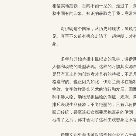
相信实地踏勘，百闻不如一见的。走过了，
脑中固有的印象。知识的获取之于我，竟常
对伊朗这个国家，从历史到现状，虽说
见。直至不久前有机会走访了一趟伊朗，才
象。
多年前开始承担中世纪史的教学，讲伊
人物和动物的造型表现。这样的习惯其实源
是只有真主作为创造者才具有的特权，不是
格遵守的。也正因为如此，伊斯兰美术在遏
物纹、文字纹样装饰艺术的流行和发展。因
种不涉人物、动物形象描绘的例证，规则、
排斥表现生命征象，不尚艳丽的，只有几何图
回归传统，甚至连妇女都要黑袍裹身的伊朗
地看了之后，你才会明了这种主观想象之不
伊朗文明史至少可以追溯到距今五六千