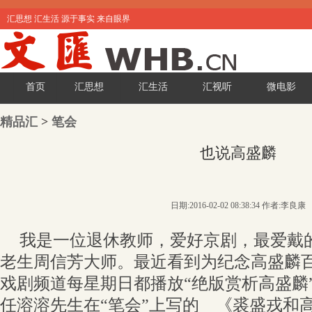
汇思想 汇生活 源于事实 来自眼界
首页
汇思想
汇生活
汇视听
微电影
精品汇
>
笔会
也说高盛麟
日期:2016-02-02 08:38:34 作者:李良康
我是一位退休教师，爱好京剧，最爱戴
老生周信芳大师。最近看到为纪念高盛麟
戏剧频道每星期日都播放“绝版赏析高盛麟
任溶溶先生在“笔会”上写的 《裘盛戎和