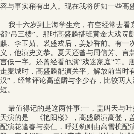
容与事实稍有出入。现在我将所知一些高
我十六岁到上海学生意，有空经常去看
都“吊三楼”。那时高盛麟搭班黄金大戏院
麒、李玉茹、裘盛戎后，姜妙香前。有一
义，他演史文恭。夏天还曾与周信芳、言
言低一字。还曾经看他演“戏迷家庭”等。
走麦城时，高盛麟配演关平。解放前当时有
汉”，经常评论高盛麟与李少春，比较两人
短。
最值得记的是这两件事:一，盖叫天与
天演的是 《艳阳楼》，高盛麟演高登，
配演花逢春与秦仁，呼延豹则由高雪樵配