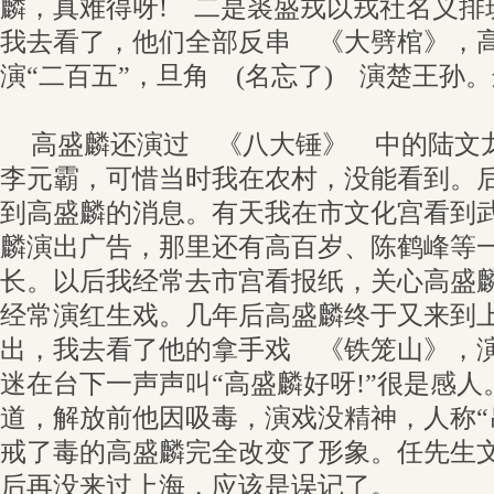
麟，真难得呀! 二是裘盛戎以戎社名义排
我去看了，他们全部反串 《大劈棺》，
演“二百五”，旦角 (名忘了) 演楚王孙
高盛麟还演过 《八大锤》 中的陆文
李元霸，可惜当时我在农村，没能看到。
到高盛麟的消息。有天我在市文化宫看到
麟演出广告，那里还有高百岁、陈鹤峰等
长。以后我经常去市宫看报纸，关心高盛
经常演红生戏。几年后高盛麟终于又来到
出，我去看了他的拿手戏 《铁笼山》，
迷在台下一声声叫“高盛麟好呀!”很是感
道，解放前他因吸毒，演戏没精神，人称“
戒了毒的高盛麟完全改变了形象。任先生
后再没来过上海，应该是误记了。