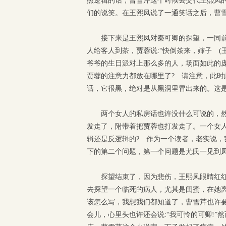
照逻辑的话，曹雪芹这个时候去交代王熙凤
们的说笑。在王熙凤说了一通笑话之后，曹雪
接下来是王熙凤对秦可卿的探望，一同
人给客人到茶，贾蓉说:“快倒茶来，婶子 
爷爷的生日派对上那么多的人，场面如此的庞
贾蓉的注意力都放在哪里了? 请注意，此
话，它很黑，绝对是从黑洞里冒出来的。这
两个女人的私房话也许没什么可说的，
发走了，附带着把贾蓉也打发走了。一个女
辑还是反逻辑的? 作为一个读者，老实说
下的第二个问题，第一个问题是尤氏一见到凤
探望结束了，因为悲伤，王熙凤眼睛红
去探望一个临死的病人，尤其是闺蜜，在她
该怎么写，我想我们都知道了，曹雪芹也许要
会儿，心里头也许还会说:“我可怜的可卿!