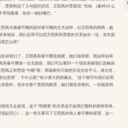
，贾蓉刚说了几句阻拦的话，王熙凤对贾蓉说:“凭他 (秦钟)什么
不带我看看，给你一顿好嘴巴。”
王熙凤当着秦可卿的面对秦可卿的丈夫这样，以王熙凤的情商，她
 简单地说，我们反而可以把王熙凤和贾蓉的关系放在一边，首先面
底怎么样?
地告诉我们了，王熙凤和秦可卿是闺蜜，她们很亲密。我这样说有
熙凤和秦可卿第一次见面前，我们可以看到一个很容易被我们忽略的
熙凤正和贾琏“午睡”呢，周瑞家的只能把宫花交给平儿，请注意，
那边府里”，干什么呢?“给小蓉大奶奶戴去。”这个细节向我们证明
是亲密的，也许在整个贾府的眼里，她们都是亲密的。一切都是明
很快又会发现，这个“明摆着”的关系远不如我们预料的那样简单。
贾瑞起淫心》。这一章主要写了王熙凤对病人秦可卿的探望。这一