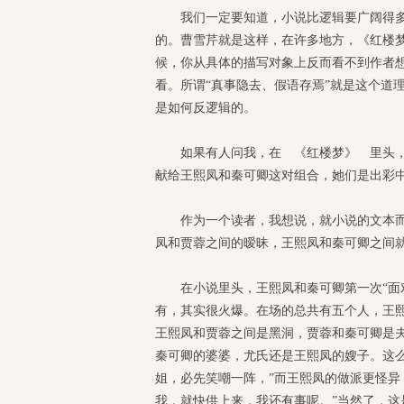
我们一定要知道，小说比逻辑要广阔得
的。曹雪芹就是这样，在许多地方，《红楼
候，你从具体的描写对象上反而看不到作者想
看。所谓“真事隐去、假语存焉”就是这个道理
是如何反逻辑的。
如果有人问我，在 《红楼梦》 里头
献给王熙凤和秦可卿这对组合，她们是出彩
作为一个读者，我想说，就小说的文本
凤和贾蓉之间的暧昧，王熙凤和秦可卿之间
在小说里头，王熙凤和秦可卿第一次“面
有，其实很火爆。在场的总共有五个人，王熙
王熙凤和贾蓉之间是黑洞，贾蓉和秦可卿是
秦可卿的婆婆，尤氏还是王熙凤的嫂子。这么
姐，必先笑嘲一阵，”而王熙凤的做派更怪异
我，就快供上来，我还有事呢。”当然了，