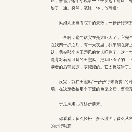
床，曹雪芹这个小说家一下子发起了癔症，
绘了一通。突然，笔锋一转，他写道:
凤姐儿正自看院中的景致，一步步行来
上帝啊，这句话实在是太吓人了，它完
在我四十岁之后，有一天夜里，我半躺在床
认，我被那个叫王熙凤的女人吓住了。这个
是背对着秦可卿的王熙凤。把我吓着了的，正
读者的后背发凉，寒飕飕的。它太反逻辑了
没完，就在王熙凤“一步步行来赞赏”的
瑞。在决定收拾那个下流的色鬼之后，曹雪
于是凤姐儿方移步前来。
你看看，多么轻松，多么潇洒，多么从
的步行动态: