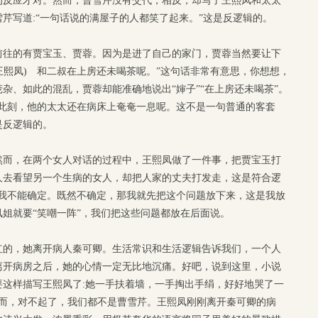
的反应才对。然而，曹雪芹没有交代，相反，却写了王熙凤和太太
芹写道:“一句话说的满屋子的人都笑了起来。”这是反逻辑的。
前往的有贾宝玉、贾蓉。因为是进了自己的家门，贾蓉当然要让下
(王熙凤) 和二叔在上房还未喝茶呢。”这句话非常有意思，你想想，
杂、如此的混乱，贾蓉却能准确地说出“婶子”“在上房还未喝茶”。
时此刻，他的太太还在病床上奄奄一息呢。这不是一句普通的客套
是反逻辑的。
然而，在两个女人对话的过程中，王熙凤做了一件事，把贾宝玉打
人去看望另一个生病的女人，却把人家的丈夫打发走，这是符合逻
，我不能确定。既然不确定，那我就先把这个问题放下来，这是我放
姐就要“笑嘲一阵”，我们把这些问题都放在后面说。
红的，她离开病人秦可卿。生活常识和生活逻辑告诉我们，一个人
离开病房之后，她的心情一定无比地沉痛。好吧，说到这里，小说
这样描写王熙凤了:她一手扶着墙，一手掏出手绢，好好地哭了一
”然而，对不起了，我们都不是曹雪芹。王熙凤刚刚离开秦可卿的病