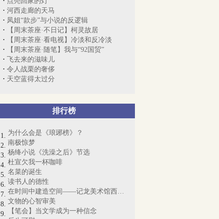
点亮回家的灯
河西走廊的天马
凤姐“款步”与小说的反逻辑
【周末茶座·不日记】柯灵故居
【周末茶座·看电视】冷淡和反冷淡
【周末茶座·随笔】我与“92国贸”
飞去来的滋味儿
令人战栗的奢侈
天空蓝得太过分
排行榜
为什么会是《琅琊榜》？
南极惊梦
杨绛小说《洗澡之后》节选
杜宣欠我一杯咖啡
名菜的诞生
读书人的德性
在时间中建造空间——记龙美术馆西岸馆
文物的心智审美
【笔会】当文学成为一种信念