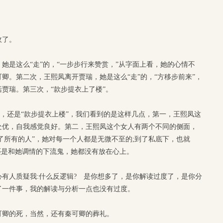
收了。
她是这么“走”的，“一步步行来赞赏，”从字面上看，她的心情不
卿。第二次，王熙凤离开贾瑞，她是这么“走”的，“方移步前来”，
贾瑞。第三次，“款步提衣上了楼”。
”，还是“款步提衣上楼”，我们看到的是这样几点，第一，王熙凤这
处优，自我感觉良好。第二，王熙凤这个女人有两个不同的侧面，
满了所有的人”，她对每一个人都是无微不至的;到了私底下，也就
还是和她调情的下流鬼，她都没有放在心上。
有人质疑我:什么反逻辑? 是你想多了，是你解读过度了，是你分
了一件事，我的解读与分析一点也没有过度。
可卿的死，当然，还有秦可卿的葬礼。