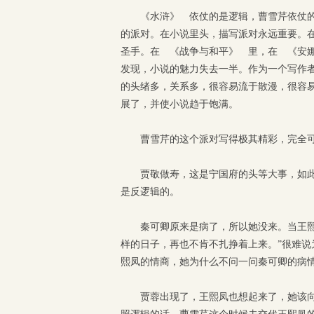
《水浒》 依仗的是逻辑，曹雪芹依仗
的派对。在小说里头，描写派对永远重要。
圣手。在 《战争与和平》 里，在 《安
发现，小说的魅力失去一半。作为一个写作
的头绪多，关系多，很容易流于散漫，很容
展了，并使小说趋于饱满。
曹雪芹的这个派对写得极其精彩，完全
贾敬做寿，这是宁国府的头等大事，如
是反逻辑的。
秦可卿原来是病了，所以她没来。当王
样的日子，再也不肯不扎挣着上来。”很难
熙凤的情商，她为什么不问一问秦可卿的病情
贾蓉出现了，王熙凤也想起来了，她该