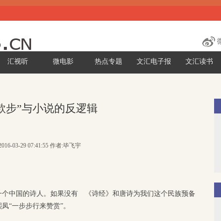
汇视听
微电影
热点专题
文汇电子报
文汇读书
款步”与小说的反逻辑
016-03-29 07:41:55 作者:毕飞宇
一个中国的诗人。如果没有 《诗经》和唐诗为我们这个民族预备
凤“一步步行来赞赏”。