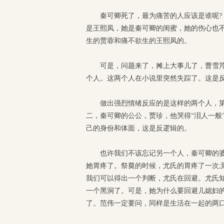
秦可卿死了，最为痛苦的人应该是谁呢?
是王熙凤，她是秦可卿的闺蜜，她的伤心也
生的贾蓉和痛不欲生的王熙凤的。
可是，问题来了，摊上大事儿了，曹雪
个人。这两个人在小说里突然失踪了。这是
做出强烈情绪反应的是这样的两个人，第
二，秦可卿的公公，贾珍，他哭得“泪人一般
己的身份和体面，这是反逻辑的。
也许我们不该忘记另一个人，秦可卿的
她胃疼了。祭奠的时候，尤氏的胃疼了一次;
我们可以得出一个判断，尤氏在回避。尤氏
一个黑洞了。可是，她为什么要回避儿媳妇
了。范伟一定要问，同样是生活在一起的两