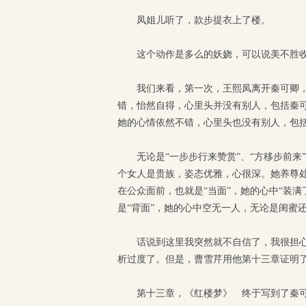
凤姐儿听了，款步提衣上了楼。
这个动作是多么的妖娆，可以说美不胜
我们来看，第一次，王熙凤离开秦可卿，
错，怡然自得，心里头并没有别人，包括秦可
她的心情依然不错，心里头也没有别人，包括
无论是“一步步行来赞赏”、“方移步前来
个女人是贵族，姿态优雅，心很深。她养尊
在公众面前，也就是“当面”，她的心中“装
是“背面”，她的心中空无一人，无论是闺蜜
话说到这里我突然就不自信了，我很担心
析过度了。但是，曹雪芹用他第十三章证明
第十三章，《红楼梦》 终于写到了秦