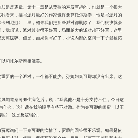
的却是反逻辑。第十一章是从贾敬的寿辰写起的，也就是一个很大
在我看来，描写派对最好的作家也许要算托尔斯泰，他是写派对的
娜卡列尼娜》 里，如果我们把那些派对都删除了，我们很快就会
者，我想说，派对其实很不好写，场面越大的派对越不好写，这里
易支离破碎。但是，如果你写好了，小说内部的空间一下子就被拓
可以和托尔斯泰相媲美。
此重要的一个派对，一个都不能少。孙媳妇秦可卿却没有出席。这
熙凤知道秦可卿生病之后，说，“我说他不是十分支持不住，今日这
说为什么，这句话在我的眼里有些不对劲。作为秦可卿的闺蜜，以王
呢? 这是反逻辑的。
向贾蓉询问一下秦可卿的病情了，贾蓉的回答很不乐观。如果是依