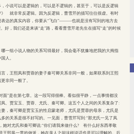
多，小说可以是逻辑的，可以是不逻辑的，甚至于，可以是反逻辑
梦》 就非常反逻辑。因为反逻辑，曹雪芹的描写往往很虚。有时
表达的真实内容，你要从“飞白”———也就是没有写到的地方去
。好，我们还是来谈“走”路，看看曹雪芹老先生在描写“走”的时候
，哪一组小说人物的关系写得最好，我会毫不犹豫地把我的大拇指
中国人。
而言，王熙凤和贾蓉的妻子秦可卿关系非同一般，如果联系到王熙
就更非同一般了。
对面”是在第七章。这一段写得很棒。看似很平静，一点事情都没
凤、贾宝玉、贾蓉、尤氏、秦可卿。这五个人之间的关系复杂了:
夫妻，秦可卿是贾宝玉的性启蒙老师，尤氏是贾蓉的母亲，尤氏是
多的关系是很不好写的。一见面，曹雪芹写到:“那尤氏一见了凤
，她对尤氏和秦可卿说:“你们请我来做什么? 有什么好东西孝敬
这是王熙凤一贯的做派，她在亲人之间这样说话也是可以理解的。后