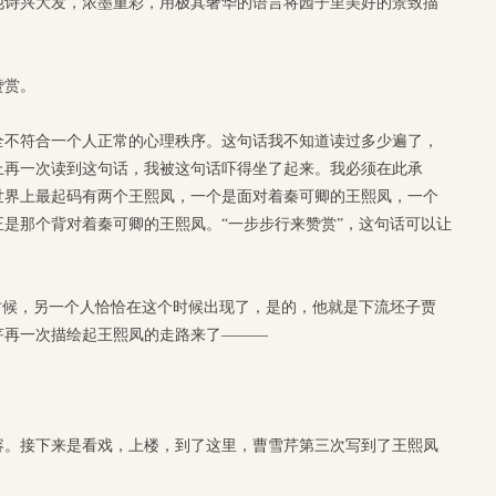
他诗兴大发，浓墨重彩，用极其奢华的语言将园子里美好的景致描
赞赏。
全不符合一个人正常的心理秩序。这句话我不知道读过多少遍了，
上再一次读到这句话，我被这句话吓得坐了起来。我必须在此承
世界上最起码有两个王熙凤，一个是面对着秦可卿的王熙凤，一个
是那个背对着秦可卿的王熙凤。“一步步行来赞赏”，这句话可以让
。
时候，另一个人恰恰在这个时候出现了，是的，他就是下流坯子贾
芹再一次描绘起王熙凤的走路来了———
容。接下来是看戏，上楼，到了这里，曹雪芹第三次写到了王熙凤