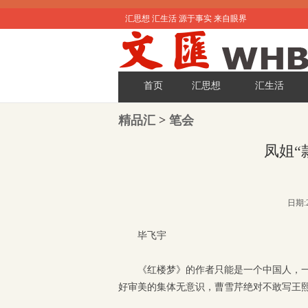
汇思想 汇生活 源于事实 来自眼界
首页
汇思想
汇生活
精品汇
>
笔会
凤姐“
日期:2
毕飞宇
《红楼梦》的作者只能是一个中国人，
好审美的集体无意识，曹雪芹绝对不敢写王熙