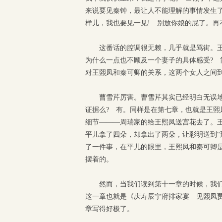
来说要见秦钟，最让人不能理解的事情发生了
样儿，我也要见一见! 别放你娘的屁了。再
这番话的腔调很无赖，几乎就是骂街。
为什么一点也不顾及一个妻子的具体感受?
对王熙凤和秦可卿的关系，这两个女人之间到
曹雪芹厉害。曹雪芹其实已经明白无误
证据么? 有。同样是在第七章，也就是王
细节———周瑞家的给王熙凤送宫花去了。王
平儿拿了四朵，却拿出了两朵，让彩明送到“
了一件事，在平儿的眼里，王熙凤和秦可卿
摆着的。
然而，当我们读到第十一章的时候，我们
这一章也就是《庆寿辰宁府排家宴 见熙凤
章写得好极了。