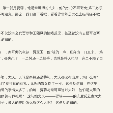
 第一就是贾蓉，他是秦可卿的丈夫，他的伤心不可避免;第二必须
不可避免。那么，我们往下看吧，看看曹雪芹是怎么去描写痛不欲
芹不仅没有交代贾蓉和王熙凤的情绪反应，甚至都没有去描写这两
反逻辑的。
一，秦可卿的叔叔，贾宝玉，他“哇的一声，直奔出一口血来。”第
”，都失态了，一边哭还一边拍手，也就是呼天抢地，完全不顾了自
婆婆，尤氏。无论是祭奠还是葬礼，尤氏都没有出席，为什么呢?
到了秦可卿的葬礼，尤氏的胃又疼了一次。这是反逻辑，在这里，
知道的事情太多了，的确，贾蓉与秦可卿这对夫妇，他们是太黑的
的祭奠与葬礼呢? 这与她丈夫———贾珍———的态度反差也太大
口子，做人的差距怎么就这么大呢? 这是反逻辑的。