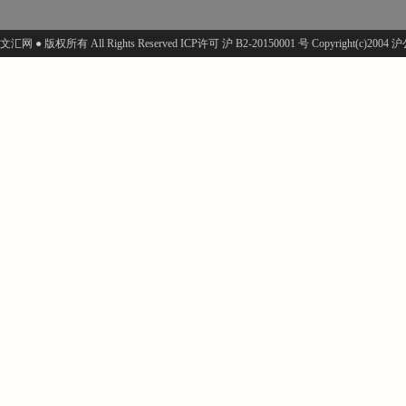
文汇网 ● 版权所有 All Rights Reserved ICP许可 沪 B2-20150001 号 Copyright(c)200