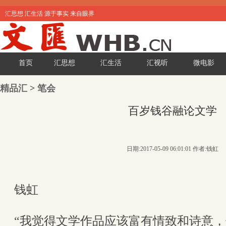
汇思想 汇生活 源于事实 来自眼界
首页
汇思想
汇生活
汇视听
微电影
精品汇
>
笔会
百岁钱谷融论文学
日期:2017-05-09 06:01:01 作者:钱虹
钱虹
“我觉得文学作品应该富有情致和诗意