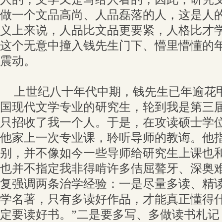
做一个文品高尚、人品磊落的人，这是人
义上来说，人品比文品更要紧，人格比才
这个无意中撞入钱先生门下、懵里懵懂的
震动。
上世纪八十年代中期，钱先生已年逾花
国现代文学专业的研究生，轮到我是第三
只招收了我一个人。于是，在攻读硕士学
他家上一次专业课，聆听导师的教诲。他
别，并不像如今一些导师给研究生上课也
也并不指定我非得啃许多佶屈聱牙、深奥
复强调两条治学经验：一是尽量多读、精
学名著，只有多读好作品，才能真正懂得什
定要读好书。”二是要多写、多做读书札记