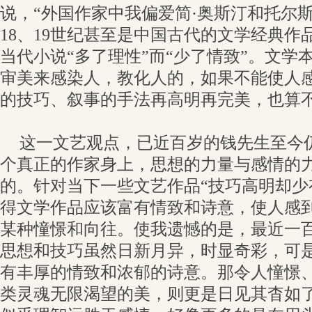
说，“外国作家中我偏爱简·奥斯汀和托尔
18、19世纪甚至是中国古代的文学经典作
当代小说“多了理性”而“少了情致”。文学
审美来感染人，教化人的，如果不能使人
的技巧、叙事的手法再高明再完美，也算
这一文艺观点，已近百岁的钱先生至今
个真正的作家身上，思想的力量与感情的
的。针对当下一些文艺作品“技巧高明却少
得文学作品应该富有情致和诗意，使人感
某种憧憬和向往。使我遗憾的是，最近一
思想和技巧虽然日新月异，时显奇彩，可
有丰厚的情致和浓郁的诗意。那令人憧憬
类灵魂无限渴望的美，则更是日见其杳如了