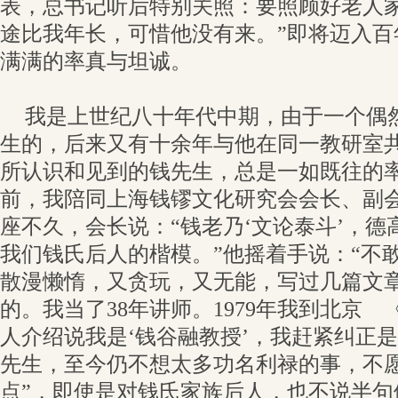
表，总书记听后特别关照：要照顾好老人家
途比我年长，可惜他没有来。”即将迈入百
满满的率真与坦诚。
我是上世纪八十年代中期，由于一个偶
生的，后来又有十余年与他在同一教研室
所认识和见到的钱先生，总是一如既往的
前，我陪同上海钱镠文化研究会会长、副
座不久，会长说：“钱老乃‘文论泰斗’，
我们钱氏后人的楷模。”他摇着手说：“不
散漫懒惰，又贪玩，又无能，写过几篇文章
的。我当了38年讲师。1979年我到北京
人介绍说我是‘钱谷融教授’，我赶紧纠正
先生，至今仍不想太多功名利禄的事，不愿
点”，即使是对钱氏家族后人，也不说半句