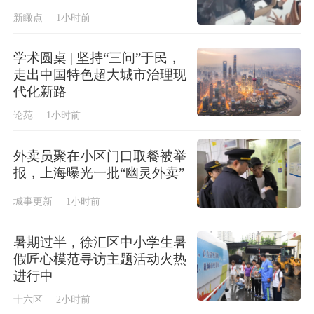
新瞰点
1小时前
学术圆桌 | 坚持“三问”于民，
走出中国特色超大城市治理现
代化新路
论苑
1小时前
外卖员聚在小区门口取餐被举
报，上海曝光一批“幽灵外卖”
城事更新
1小时前
暑期过半，徐汇区中小学生暑
假匠心模范寻访主题活动火热
进行中
十六区
2小时前