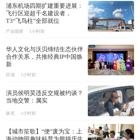
浦东机场四期扩建重要进展：
飞行区迎超千名建设者，
T3“飞鸟柱”全部就位
产业观察
1小时前
华人文化与沃贝缔结生态伙伴
合作关系，共推经典IP中国焕
新
区域
1小时前
演员侯明昊违反交规被约谈？
当地交警：属实
纵览
1小时前
【城市笙歌】“便”废为宝：上
海动物园趣味科普为熊猫庆生