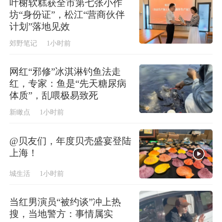
叶榭软糕获全市第七张小作
坊“身份证”，松江“营商伙伴
计划”落地见效
郊野笔记
1小时前
网红“邪修”冰淇淋钓鱼法走
红，专家：鱼是“先天糖尿病
体质”，乱喂极易致死
新瞰点
1小时前
@贝友们，年度贝壳盛宴登陆
上海！
城生活
1小时前
当红男演员“被约谈”冲上热
搜，当地警方：事情属实