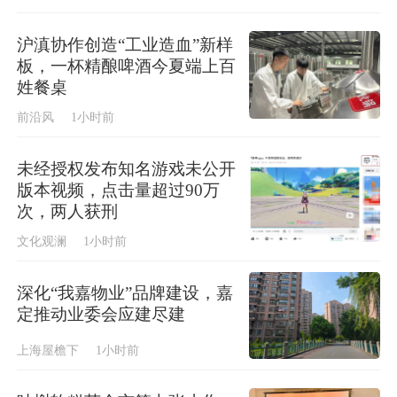
市
沪滇协作创造“工业造血”新样
板，一杯精酿啤酒今夏端上百
姓餐桌
前沿风
1小时前
未经授权发布知名游戏未公开
版本视频，点击量超过90万
次，两人获刑
文化观澜
1小时前
深化“我嘉物业”品牌建设，嘉
定推动业委会应建尽建
上海屋檐下
1小时前