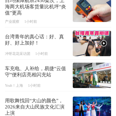
日均保障航班2430架次，上
海两大机场客货量比机坪“炎
值”更高
产业观察
1小时前
台湾青年的真心话：好、真
好、好上加好！
冲呀花花采访团
1小时前
车充电、人补给，易捷“云值
守”便利店亮相闪充站
Yeah！上海
1小时前
用歌舞找回“大山的颜色”，
2026来自大山民族文化汇演
上演