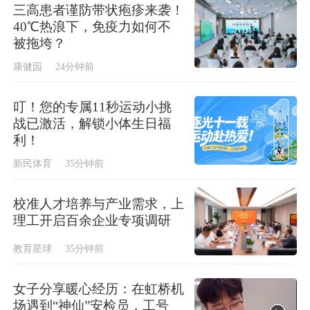
三高患者谨防带状疱疹来袭！
40℃热浪下，免疫力如何不
被拖垮？
康健园
24分钟前
叮！您的专属11秒运动小挑
战已激活，解锁小体生日福
利！
新民体育
35分钟前
校准人才培养与产业需求，上
理工开启百余企业专项调研
教育星球
35分钟前
女子分享暖心经历：在虹桥机
场遇到“神仙”安检员，工号