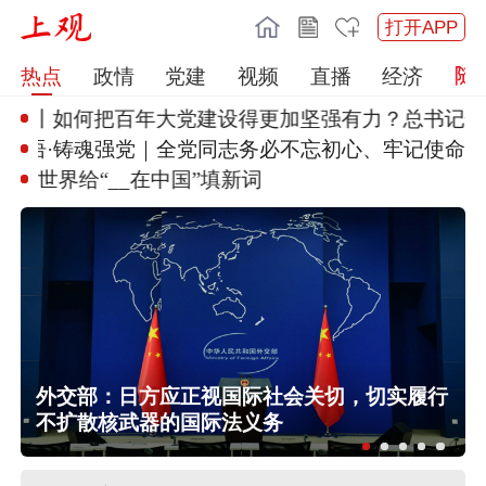
打开APP
热点
政情
党建
视频
直播
经济
眼丨如何把百年大党建设
得更加坚强有力？总书记这样
习新语·铸魂强党｜全党同志务
必不忘初心、牢记使命
世界给“__在中国”填新词
海
外交部：日方应正视国际社会关切，切实履行
不扩散核武器的国际法义务
任前公示半年后，胡瑞连主动投案