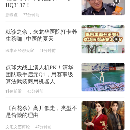
HQ3137！
新瞰点
37分钟前
就诊之余，来龙华医院打卡养
生茶咖 | 中医的夏天
医本正经聊天室
41分钟前
点球大战上演人机PK！清华
团队联手启元Q1，用赛事级
算法武装商用机器人
科创前沿
43分钟前
《百花杀》高开低走，类型不
是偷懒的理由
文汇文艺评论
47分钟前