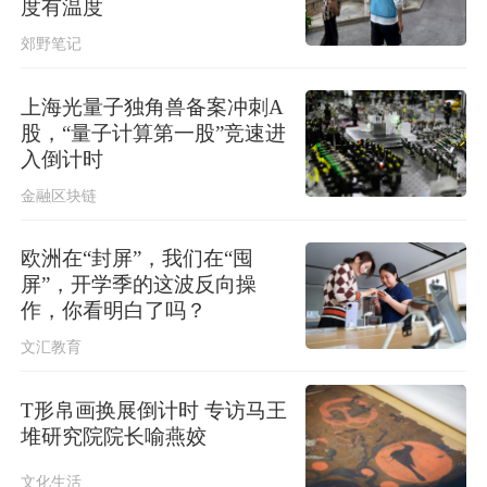
度有温度
稳现实威胁，必须高度警惕
郊野笔记
上海光量子独角兽备案冲刺A
股，“量子计算第一股”竞速进
入倒计时
金融区块链
欧洲在“封屏”，我们在“囤
屏”，开学季的这波反向操
作，你看明白了吗？
文汇教育
T形帛画换展倒计时 专访马王
堆研究院院长喻燕姣
文化生活