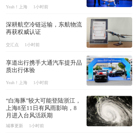
Yeah！上海
1小时前
深耕航空冷链运输，东航物流
再获权威认证
交汇点
1小时前
享道出行携手大通汽车提升品
质出行体验
Yeah！上海
1小时前
“白海豚”较大可能登陆浙江，
上海8至11日有风雨影响，8
月进入台风活跃期
城事更新
1小时前