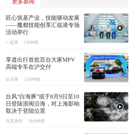
更多新闻
匠心筑基产业，技能驱动发展
——魔都技能创享汇临港专场
活动举行
一起来
5分钟前
享道出行首批百台大家MPV
高端专车在沪交付
企示录
12分钟前
台风“白海豚”或于8月9日至10
日登陆浙闽沿海，对上海影响
取决于登陆位置
北京来信
18分钟前