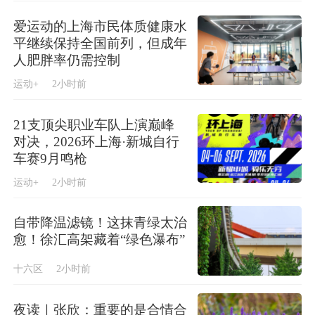
爱运动的上海市民体质健康水
平继续保持全国前列，但成年
人肥胖率仍需控制
运动+
2小时前
21支顶尖职业车队上演巅峰
对决，2026环上海·新城自行
车赛9月鸣枪
运动+
2小时前
自带降温滤镜！这抹青绿太治
愈！徐汇高架藏着“绿色瀑布”
十六区
2小时前
夜读｜张欣：重要的是合情合