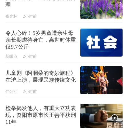
理
夜光杯
2小时前
令人心碎！5岁男童遭亲生母
亲长期虐待身亡，离世时体重
仅9.7公斤
新瞰点
2小时前
儿童剧《阿澜朵的奇妙旅程》
在沪上演，展现民族传统文化
伴公汀
2小时前
检举揭发他人，有重大立功表
现，资阳市原市长王善平获刑
11年