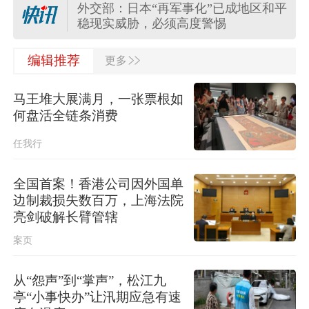
外交部：日本“再军事化”已成地区和平
稳现实威胁，必须高度警惕
>>
外交部：日方应正视国际社会关切，
编辑推荐
更多
切实履行不扩散核武器的国际法义务
马王堆大展满月，一张票根如
“白海豚”登陆地点更新！中央气象台升
何盘活全链条消费
级台风预警
任我行
关于对派拓公司在华销售产品启动网
络安全审查的公告
全国首案！香港公司因外国单
边制裁损失数百万，上海法院
台风“白海豚”影响我国已成定局 即将
亮剑破解长臂管辖
进入48小时台风警戒线
案页
任前公示半年后，胡瑞连主动投案
从“怨声”到“掌声”，松江九
亭“小事快办”让汛期应急有速
外交部：日本“再军事化”已成地区和平