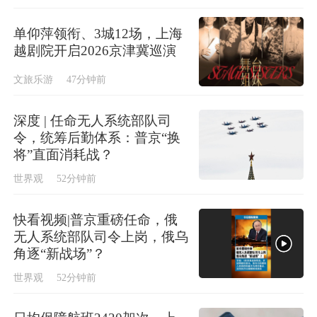
单仰萍领衔、3城12场，上海
越剧院开启2026京津冀巡演
文旅乐游
47分钟前
深度 | 任命无人系统部队司
令，统筹后勤体系：普京“换
将”直面消耗战？
世界观
52分钟前
快看视频|普京重磅任命，俄
无人系统部队司令上岗，俄乌
角逐“新战场”？
世界观
52分钟前