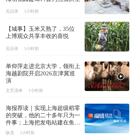
见识录
1小时前
【城事】玉米又熟了，35位
上博观众共享丰收的喜悦
见识录
1小时前
单仰萍走进北京大学，领衔上
海越剧院开启2026京津冀巡
演
文艺清单
1小时前
海报荐读｜实现上海超级稻零
的突破，他的二十多年只为一
件事；上海把发电站建在鱼塘
上，今年首批“零碳蟹”即将上
纵览
1小时前