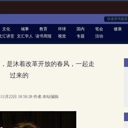
文化
城事
教育
环球
国内
笔会
健康
文汇讲堂
文汇学人
读书周报
视觉
专题
活动
敏，是沐着改革开放的春风，一起走
过来的
11月22日 18:50:28 作者:本站编辑