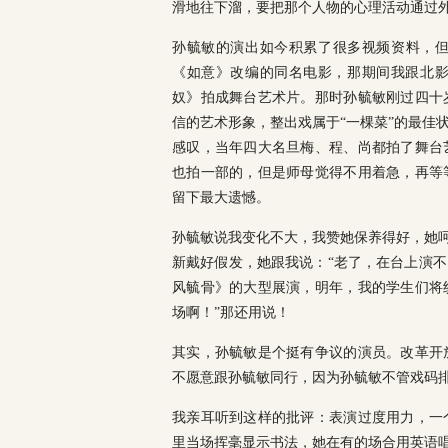
滑地往下溜，要把那个人物的心理活动通过
孙毓敏的演出如今积累了很多视频资料，但
《如意》改编的同名电影，那期间我跟北
奴》拍成舞台艺术片。那时孙毓敏刚过四十
信的艺术形象，整出戏属于“一棵菜”的最佳
感叹，当年四大名旦梅、程、尚都拍了舞台
也拍一部的，但是师母觉得不用着急，再等
留下最大遗憾。
孙毓敏说我变化不大，我赞她保养得好，她呵
新戴好假发，她跟我说：“老了，在台上演
风毓骨》的大型展演，明年，我的学生们将
场啊！”那还用说！
其实，孙毓敏是个挺有争议的演员。改革开
不愿意跟孙毓敏同行，因为孙毓敏不管戏码
我亲耳听到这样的批评：表演过度用力，一
里当场挥毫显示书法，她在有的场合用英语