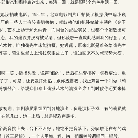
外部形态和唱腔表达出来，每演一回，就是跟那个角色生活一回。
她没拍成电影。1982年，北京电影制片厂拍摄了根据我中篇小说
影厂的一些人士有较密切接触，就鼓动他们把孙毓敏主演的《金玉
岁，艺术上趋于炉火纯青，而同台的那些演员，也都个个塑造出可
状态。我的建议并没有被采纳，但孙毓敏一直就此感谢我的好意，又
艺术片，唯独荀先生未能拍摄。她透露，原来北影是准备给荀先生
等罢，荀先生就去上海拉双眼皮去了，谁知回来不久就形势大变，
呵一笑，指指头发，说声“假的”，然后把头套摘掉，笑得更灿。重
不了了，可是，还要发挥余热，跟你透露吧，我正筹备一个叫做《荀
纷纷登台，给观众们奉上荀派艺术的满汉全席！到时候你还要来捧
放初期，京剧演员常组团到各地演出，多是演折子戏，有的演员就
排在第几出，她一上场，总是喝彩声最多。
个高音挑上去，台下不叫好，她绝不把音落下。孙毓敏还在有的戏
唱《苏三起解》，一个人用梅、程、尚、荀四种腔调唱同一唱段。