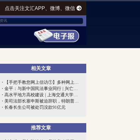
点击关注文汇APP、微博、微信
相关文章
【手把手教您网上信访①】多种网上信访渠...
金平：与新中国民法事业同行 | 兴亡匹夫...
高水平地方高校建设 | 上海交通大学医学...
美司法部长塞申斯被迫辞职，特朗普终向“...
长春长生公司被处罚没款91亿元
推荐文章