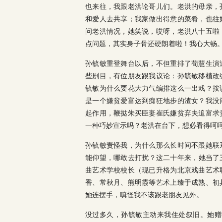
也来往，我跟老洪论哥儿们。老洪的母亲，
和爱人去共享；我家做出得意的菜肴，也往
问老洪情况，她笑说，哎呀，老洪八十五啦
点问题，其实身子骨还硬朗着啦！我心大畅
孙毓敏重登舞台以后，不但重排了荀慧生演
些剧目，有位朋友跟我议论：孙毓敏移植改
毓敏为什么要花大力气编排这么一出戏？按
是一个嫌贫爱富达到痴狂地步的渣女？我没
起作用，鞭挞朱买臣妻崔氏嫌贫弃夫追富求
一种巧妙宣示吗？老洪在台下，想必看得呵
孙毓敏责怪我，为什么那么长时间不跟她联
能仰望，哪敢去打扰？这二十年来，她当了三
曲艺术学校校长（现已升格为北京戏曲艺术
香、常秋月、熊明霞等艺术上臻于成熟、初
她连摆手，嗔怪我不该跟老朋友见外。
没过多久，孙毓敏主动来我住处叙旧。她赠