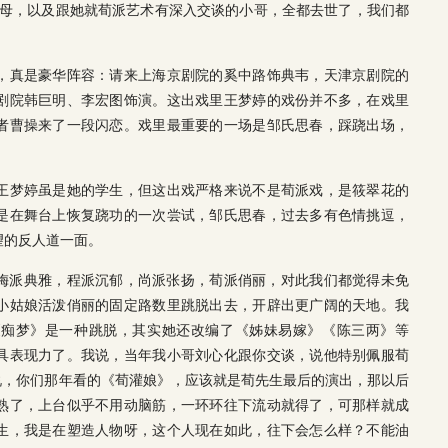
岳母，以及跟她就荀派艺术有深入交谈的小哥，全都去世了，我们都
，真是豪华阵容：请来上海京剧院的奚中路饰典韦，天津京剧院的
剧院韩巨明、李宏图饰演。这出戏里王梦婷的戏份并不多，在戏里
者曹操来了一段闪恋。戏里最重要的一场是邹氏思春，踩跷出场，
王梦婷虽是她的学生，但这出戏严格来说不是荀派戏，是筱翠花的
是在舞台上恢复跷功的一次尝试，邹氏思春，过去多有色情挑逗，
望的反人道一面。
梅派典雅，程派沉郁，尚派张扬，荀派俏丽，对此我们都觉得未免
小姑娘活泼俏丽的固定路数里跳脱出去，开辟出更广阔的天地。我
《痴梦》是一种跳脱，其实她还改编了《姊妹易嫁》《陈三两》等
具表现力了。我说，当年我小哥刘心化跟你交谈，说他特别佩服荀
说，你们那年看的《荀灌娘》，应该就是荀先生最后的演出，那以后
熟了，上台似乎不用动脑筋，一环环往下流动就得了，可那样就成
生，我是在塑造人物呀，这个人现在如此，往下会怎么样？不能油