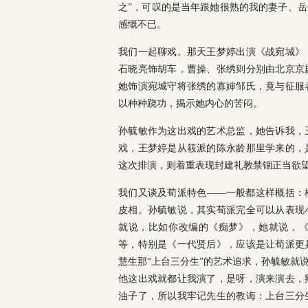
之”，可叹的是当年跟她很熟的我的妻子、
感慨不已。
我们一起聊戏。那天王梦婷出演《战宛城》
石晓亮饰胡车，曹操、张绣则分别由北京京
她饰演宛城守将张绣的寡婶邹氏，竟与征服
以种种跷功，揭示她内心的苦闷。
孙毓敏作为这出戏的艺术总监，她告诉我，
戏，王梦婷是从筱派的陈永龄那里学来的，
这次排演，则着重表现封建礼教禁锢正当欲
我们又谈及荀派特色——一般都这样概括：
皮相。孙毓敏说，其实荀派完全可以从表现
就说，比如你改编的《痴梦》，她就说，
等，特别是《一代贤后》，应该是让荀派更
慧生那“上台三分生”的艺术追求，孙毓敏就
他这出戏就都让我演了，是呀，演来演去，
油子了，所以我牢记先生的教诲：上台三分