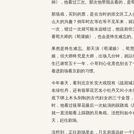
帅》，他看过三次。那次他带我去看的，是
那场戏，买到的票，是在当时的崇文区工人
么大的兴趣？倒车时左等右等不见车来，就
一次，错过一次就可能永远错过，他说前些
看荀大师的《荀灌娘》，也会是终生难忘的
果然是终生难忘。那天演《荀灌娘》，荀
娘，但大师终究是大师，出场几分钟，就以
生已谢世五十一年，小哥刘心化竟也别去了
着进剧场看京剧的习惯。
今年春天，看到北京长安大戏院有《战宛城
名绿牡丹，还有筱翠花艺名小牡丹又叫小水
底下绑上木头削制的古代妇女的三寸金莲
时，他看过筱翠花最后一次贴演的踩跷戏《
就一直没能看上踩跷的旦角戏。没想到如今
天，赶往剧场。
没想到，正往剧场里走，只见前面远处一个