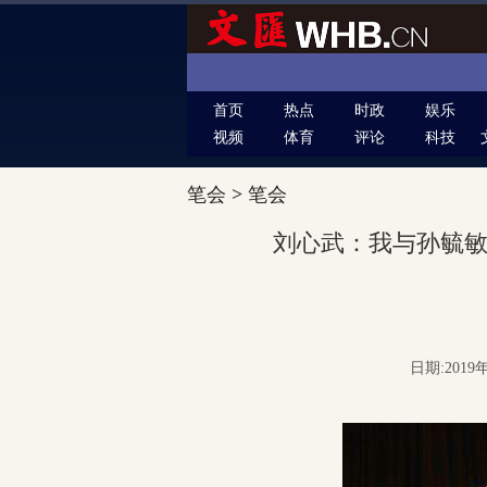
首页
热点
时政
娱乐
视频
体育
评论
科技
笔会
>
笔会
刘心武：我与孙毓
日期:2019年