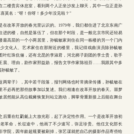
在二楼贵宾休息室，看到两个人正坐沙发上聊天，其中一位正是孙
惊喜莫名：“呀！你呀！多少年没见啦？”
在改革开放的春光里认识的。1979年，我们都住进了北京东南广
住进的楼，自然是落伍了，但在那个时段，是一般北京市民还轻易
楼最高层的一个小两居里，孙毓敏家则住在同一栋楼的另一个门内
不少文化人、艺术家住在那附近的楼里，我记得戏曲演员除孙毓敏
图叶红珠伉俪，还有北昆的李淑君，河北梆子剧团的李士贵，歌手
王晨、理由，剧作家邢益勋，报告文学作家陈祖芬……我跟其中多
属孙毓敏了。
这两辈子》，其中若干段落，报刊网络也时常摘录传播，孙毓敏在
里不必再把那些故事加以复述。我们相逢在改革开放的春天。噩梦
敏居然能从高位截瘫恢复到站立跑动，脚掌骨重新接上后能在舞台
之后重在红氍毹上大放光彩，起了决定性作用。一个是改革开放初
的老革命，长征途中，他画了不少速写，弥足珍贵。他任文化部长
影学院，因年龄超规要被刷掉，张艺谋就把自己的摄影作品寄些给