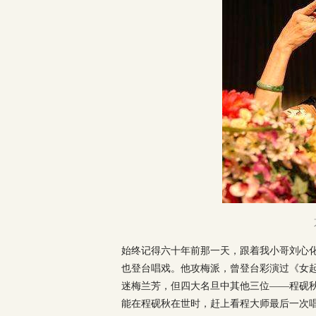
始终记得六十年前那一天，跟着我小哥刘心
也登台唱戏。他攻梅派，曾登台彩演过《女
迷梅兰芳，但四大名旦中其他三位——程砚秋
能在程砚秋在世时，赶上看程大师最后一次