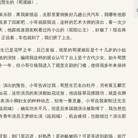
荀慧生的《荀灌娘》。
俱乐部，离我家很远，去那里要倒换好几趟公共汽车，我哪有他那
说算了回家吧，小哥就跟我说，这样的艺术大师的演出，看一次少
天，他跟戏迷朋友刚看过尚小云的《双阳公主》，好极了！现在再
。正说着，车也就到了，我们挤了上去。
慧生已是花甲之年，且已发福，戏里的荀灌娘应是个十几岁的小姑
他的演技，骗得我这样的观众认可了台上是个古代少女。如今荀慧
十一年，但小哥引领我进入了观赏京剧的门槛，使得我多年来保持
》演出的预告。小哥告诉过我，荀慧生艺名白牡丹，另有黄玉麟艺
仙花，这些演员的表演都如花绽放，他说筱翠花擅跷功，就是在脚
，表演小脚妇女的种种动态，别有一番意趣。小哥说我家刚迁北京
战宛城》，确实功夫不凡，但是后来踩跷演出被取缔了，我当然也
有青年演员王梦婷出演《战宛城》，机会难得，岂能错过？演出那
背影，朝门里迈进，好熟悉！是孙毓敏吗？可是等进到剧场，前厅