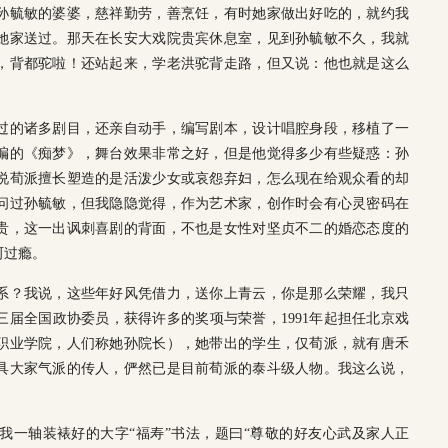
孙毓敏的婆婆，慈祥勤劳，善烹饪，有时她家做出好吃的，就约我
她家送过。那天在长安大戏院贵宾休息室，见到孙毓敏不久，我就
，背都驼啦！还站起来，学老洪驼背走路，但又说：他也就是这么
。
过的诸多剧目，还亲自动手，编写剧本，设计唱腔身段，移植了一
编的《痴梦》，舞台效果非常之好，但是他觉得多少有些疑惑：孙
说荀派擅长塑造的是活泼少女或哀怨弃妇，怎么现在给观众看的却
问过孙毓敏，但我隐隐觉得，作为艺术家，创作时会有心灵密码在
贵，这一出讽刺喜剧的背面，不也是女性对坚贞不二的婚恋态度的
呵过瘾。
系？我说，这些年好风凭借力，送你上青云，你是那么荣耀，我只
届全国政协委员，获得许多的奖项与荣誉，1991年起担任北京戏
职业学院，人们称她孙院长），她带出的学生，仅荀派，就有唐禾
具大家气派的传人，俨然已是目前荀派的泰斗级人物。我这么说，
我一轴装裱好的大字“福寿”书法，题曰“尊敬的好友心武及家人正