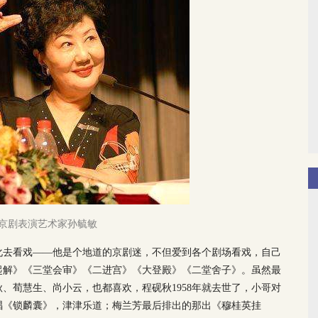
京剧表演艺术家孙毓敏
化去看戏——他是个地道的京剧迷，不但爱到各个剧场看戏，自己
起解》《三堂会审》《二进宫》《大登殿》《二堂舍子》。虽然最
、荀慧生、尚小云，也都喜欢，程砚秋1958年就去世了，小哥对
唱《锁麟囊》，津津乐道；梅兰芳最后排出的那出《穆桂英挂