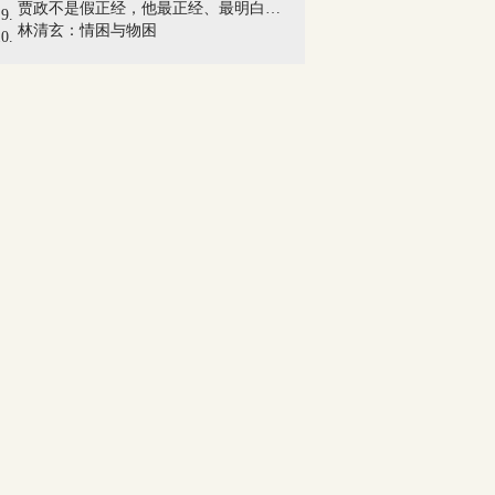
贾政不是假正经，他最正经、最明白、最憋...
林清玄：情困与物困