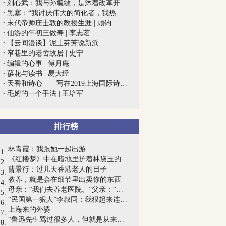
刘心武：我与孙毓敏，是沐着改革开放的春...
黑塞：“我讨厌伟大的简化者，我热爱质量...
末代帝师庄士敦的教授生涯 | 顾钧
仙游的年初三做寿 | 李志茗
【云间漫谈】泥土芬芳说新浜
窄巷里的老舍故居 | 史宁
编辑的心事 | 傅月庵
蓼花与读书 | 易大经
天香和诗心——写在2019上海国际诗歌节开...
毛姆的一个手法 | 王培军
排行榜
林青霞：我跟她一起出游
《红楼梦》中在暗地里护着林黛玉的是谁？
曹景行：过几天香港老人的日子
教养，就是会在细节里出卖你的东西
母亲：“我们去养老医院。”父亲：“你去...
“民国第一狠人”李叔同：我狠起来连自己...
上海来的外婆
“鲁迅先生骂过很多人，但就是从来没有骂...