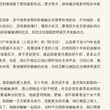
想到黄镇看了那些摄影作品，爱才惜才，很快建议电影学院在年龄
还很多，其中就有他看到孙毓敏从河南寄给他的信，打动他的，应
台的决心，还有黄镇懂行，懂四大名旦，重视四大名旦形成的四大
南的孙毓敏调回北京，到北京京剧院把荀派艺术发扬光大。
977年发表在《人民文学》的《班主任》，以及蒋子龙1979年也发
的那篇不去说了，我重读蒋子龙的小说，仍然和四十年前初读般动
批顶着压力，勇于承担责任、挑起国家复兴重担的干部，是多么可
老矣，但是，我们不能忘记他们那时候在主持平反、讨回公道、挽
的作用。黄镇懂得孙毓敏的价值，当机立断让她回北京继承荀派艺
，就是她的爱人老洪。五十年前，老洪还不老，是河南京剧团的一
到孙毓敏身旁，悉心照顾这个陷于绝望，并且还背负着罪名的弱女
敏重返舞台的想法，他就是同情她，爱她，他不能看着这个女子死
，鼓励她一天天恢复生命力，也恢复生的乐趣。他们都是上海人，
合了。他随孙毓敏一起回京。当时不仅我和孙毓敏来往，我们两家