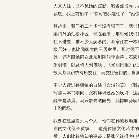
人来人往，已不见她的踪影。我各处找寻，
毓敏。我上前招呼：“你可被我逮住了！”她
算起来，我们有二十多年没有谋面了。我们是
渠门外的劲松小区，现在看来，那时候我们
住不进去，被不少人羡慕的。我家住在一栋
楼层好，也比我家大的三居室里。那时候
外，还有跟她同在北京剧院的李崇善，石宏
朱明瑛，以及诗人刘湛秋，《光明日报》的
数人都认识或有所交往，而交往密切的，当
不少人读过孙毓敏的自述《含泪的笑》《我
写那两本书期间，跟我详谈过她的坎坷，这
醒来是清晨。乌云散去透阳光。我惊叹孙毓
上跑圆场。
我要在这里提到两个人，他们在孙毓敏劫难
期的文化部长黄镇——这是位懂文化艺术
后，人们比较熟知的事迹，是张艺谋报考电