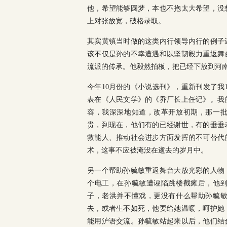
他，希望能够圆梦，本也不抱太大希望，没
上对张放宽，破格录取。
其实黄镇当时做的这类内行领导内行的例子
该不仅是孙的不幸遭遇和以坚韧毅力重返舞
流派的传承。他毅然拍板，把已经下放到河
今年10月份的《小说选刊》，重新刊发了我1
表在《人民文学》的《乔厂长上任记》。我
容，我深深地知道，改革开放初期，那一
贵，到现在，他们有的已经谢世，有的垂垂
救能人、推动社会进步方面发挥的不可替代
术，这事不应被淹没在逝去的岁月中。
另一个帮助孙毓敏重返舞台大放光彩的人物
个电工，在孙毓敏遭诬陷跳楼截瘫后，他
子，老洪并不懂戏，更没有什么帮助孙毓
去，或者生不如死，他要给她温暖，呵护她
能用沪语交流。孙毓敏站起来以后，他们结