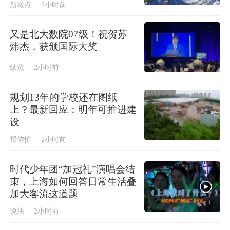
新瞰点
2小时前
又是北大数院07级！祝贺苏
炜杰，获颁国际大奖
纵览
2小时前
规划13年的学校还在图纸
上？最新回应：明年可推进建
设
帮侬忙
2小时前
时代少年团“加冠礼”演唱会结
束，上海如何回答日常生活叠
加大客流这道题
说法
2小时前