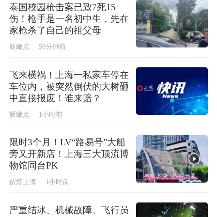
泰国校园枪击案已致7死15
伤！枪手是一名初中生，先在
家枪杀了自己的祖父母
新瞰点
59分钟前
飞来横祸！上海一私家车停在
车位内，被突然倒伏的大树砸
中直接报废！谁来赔？
新瞰点
1小时前
限时3个月！LV“路易号”大船
旁又开新店！上海三大顶流博
物馆同台PK
侬好上海
1小时前
严重结冰、机械故障、飞行员