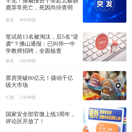
罕见！挪威报告十余起北极驯
鹿异常死亡，死因尚待查明
纵览
49分钟前
笔试前13名被淘汰，后5名“逆
袭”？佛山通报：已叫停一中
学教师招聘，全面核查
纵览
54分钟前
票房突破80亿元！撬动千亿
级大市场
汇闻
55分钟前
国家安全部官微上线3周年，
评论区开放了！