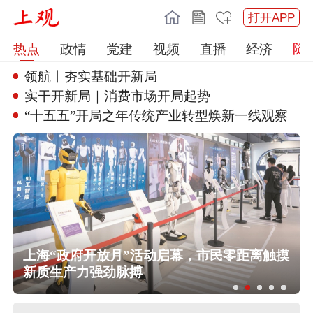
打开APP
热点
政情
党建
视频
直播
经济
领航丨夯实基础开新局
实干开新局｜消费市场开局起势
“十五五”开局之年传统产业转型
焕新一线观察
台风“白海豚”影响我国已成定局 即将
进入48小时台风警戒线
上海“政府开放月”活动启幕，市民零距离触摸
国防部：中国军队坚决反制任何闹海
新质生产力强劲脉搏
挑衅图谋