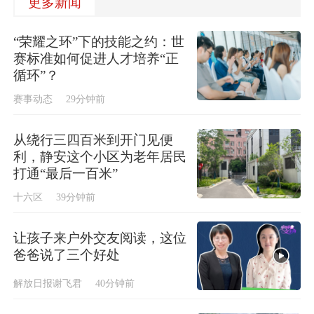
更多新闻
“荣耀之环”下的技能之约：世
赛标准如何促进人才培养“正
循环”？
赛事动态
29分钟前
从绕行三四百米到开门见便
利，静安这个小区为老年居民
打通“最后一百米”
十六区
39分钟前
让孩子来户外交友阅读，这位
爸爸说了三个好处
解放日报谢飞君
40分钟前