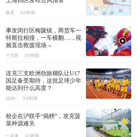
上海四区发布台风预警
纵览
3小时前
事发闵行区梅陇镇，两货车一
特斯拉相撞，一车横翻……视
频直击救援现场→
十六区
3小时前
连克三支欧洲劲旅梯队让U17
国足备受期待，这批足球少年
能达到什么高度？
运动+
3小时前
校企在沪联手“揭榜”，攻克菠
菜种源难关
一起来
3小时前