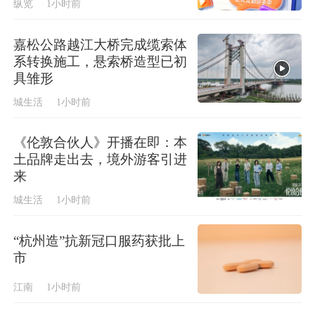
纵览
1小时前
嘉松公路越江大桥完成缆索体
系转换施工，悬索桥造型已初
具雏形
城生活
1小时前
《伦敦合伙人》开播在即：本
土品牌走出去，境外游客引进
来
城生活
1小时前
“杭州造”抗新冠口服药获批上
市
江南
1小时前