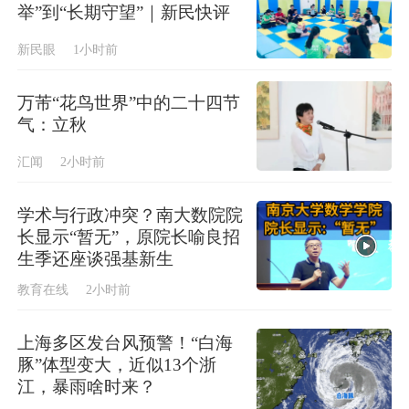
举”到“长期守望”｜新民快评
新民眼
1小时前
万芾“花鸟世界”中的二十四节
气：立秋
汇闻
2小时前
学术与行政冲突？南大数院院
长显示“暂无”，原院长喻良招
生季还座谈强基新生
教育在线
2小时前
上海多区发台风预警！“白海
豚”体型变大，近似13个浙
江，暴雨啥时来？