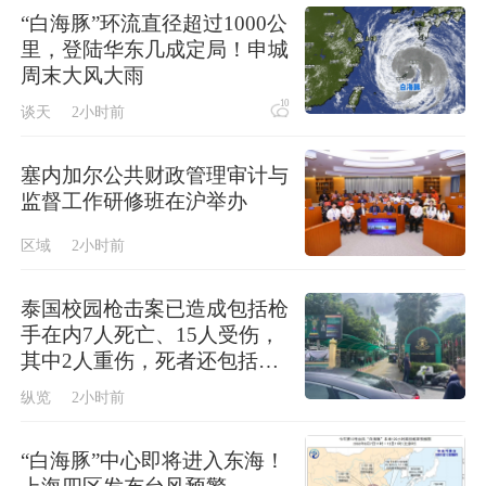
“白海豚”环流直径超过1000公
里，登陆华东几成定局！申城
周末大风大雨
10
谈天
2小时前
塞内加尔公共财政管理审计与
监督工作研修班在沪举办
区域
2小时前
泰国校园枪击案已造成包括枪
手在内7人死亡、15人受伤，
其中2人重伤，死者还包括3
名教师和3名学生
纵览
2小时前
“白海豚”中心即将进入东海！