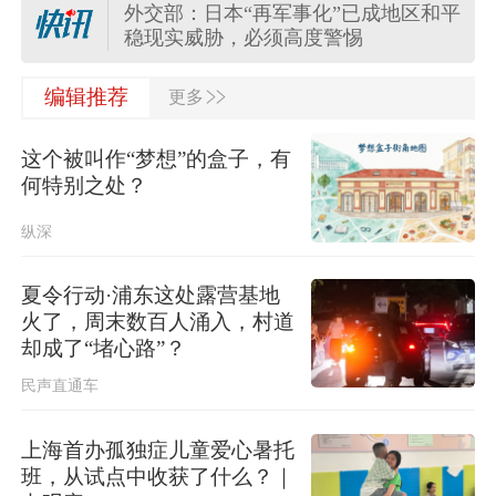
外交部：日本“再军事化”已成地区和平
稳现实威胁，必须高度警惕
>>
外交部：日方应正视国际社会关切，
编辑推荐
更多
切实履行不扩散核武器的国际法义务
这个被叫作“梦想”的盒子，有
“白海豚”登陆地点更新！中央气象台升
何特别之处？
级台风预警
纵深
关于对派拓公司在华销售产品启动网
络安全审查的公告
夏令行动·浦东这处露营基地
火了，周末数百人涌入，村道
台风“白海豚”影响我国已成定局 即将
却成了“堵心路”？
进入48小时台风警戒线
民声直通车
国防部：中国军队坚决反制任何闹海
挑衅图谋
上海首办孤独症儿童爱心暑托
班，从试点中收获了什么？｜