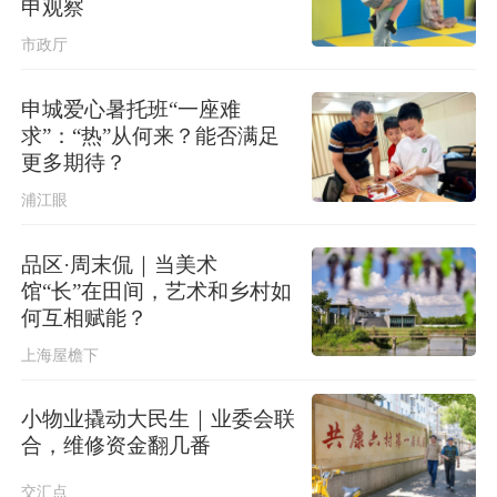
申观察
市政厅
申城爱心暑托班“一座难
求”：“热”从何来？能否满足
更多期待？
浦江眼
品区·周末侃｜当美术
馆“长”在田间，艺术和乡村如
何互相赋能？
上海屋檐下
小物业撬动大民生｜业委会联
合，维修资金翻几番
交汇点