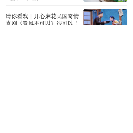
请你看戏｜开心麻花民国奇情
喜剧《春风不可以》很可以！
一起来
3小时前
履新一年即落马，防城港市政
协原副主席陈建林被“双开”
上官河
3小时前
上观碰碰头·许蜜桃佳言丨在
东方阅读盛典打开书香上海
直播
许蜜桃
3小时前
78岁老人自行服用不明药汤