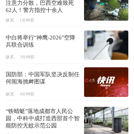
注意力分散，巴西空难致死
62人！警方指控十余人
纵览
1分钟前
中白将举行“神鹰-2026”空降
兵联合训练
纵览
3分钟前
国防部：中国军队坚决反制任
何闹海挑衅图谋
纵览
4分钟前
“铁蜻蜓”落地成都市人民公
园，中科中成打造西部首个智
能防控无蚊示范公园