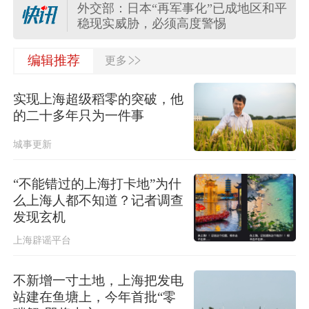
外交部：日本“再军事化”已成地区和平
稳现实威胁，必须高度警惕
>>
外交部：日方应正视国际社会关切，
编辑推荐
更多
切实履行不扩散核武器的国际法义务
实现上海超级稻零的突破，他
“白海豚”登陆地点更新！中央气象台升
的二十多年只为一件事
级台风预警
城事更新
关于对派拓公司在华销售产品启动网
络安全审查的公告
“不能错过的上海打卡地”为什
么上海人都不知道？记者调查
台风“白海豚”影响我国已成定局 即将
发现玄机
进入48小时台风警戒线
上海辟谣平台
任前公示半年后，胡瑞连主动投案
不新增一寸土地，上海把发电
站建在鱼塘上，今年首批“零
外交部：日本“再军事化”已成地区和平