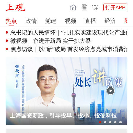
打开APP
热点
政情
党建
视频
直播
经济
总书记的人民情怀｜“扎扎实实建
设现代化产业体
微视频｜奋进开新局 实干挑大梁
焦点访谈｜以“新”破局 首发经
济点亮城市消费活力
余
上海国资新政，引导投早、投小、投硬科技
任前公示半年后，胡瑞连主动投案