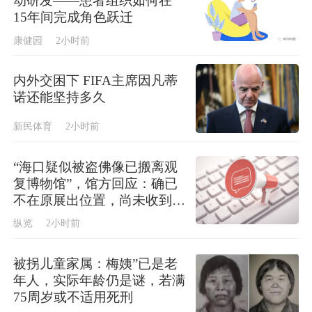
动研发——患者组织如何在
15年间完成角色跃迁
康健园
2小时前
内外交困下 FIFA主席因凡蒂
诺还能坚持多久
新民体育
2小时前
“海口疑似被盗佛像已搬离观
复博物馆”，馆方回应：确已
不在原展出位置，尚未收到文
物部门最终结论
纵览
2小时前
被拐儿童家属：梅姨”已是老
年人，实际年龄仍是谜，若满
75周岁或不适用死刑