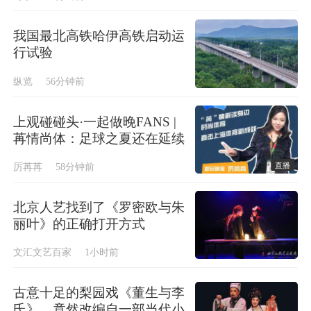
我国最北高铁哈伊高铁启动运
行试验
纵览
56分钟前
上观碰碰头·一起做晚FANS |
苒情尚体：足球之夏还在延续
直播
厉苒苒
58分钟前
北京人艺找到了《罗密欧与朱
丽叶》的正确打开方式
文汇文艺百家
1小时前
古意十足的梨园戏《董生与李
氏》，竟然改编自一部当代小