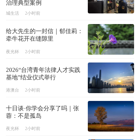
治理典型案例
城生活
2小时前
给大先生的一封信｜郁佳莉：
牵牛花开在缝隙里
夜光杯
2小时前
2026“台湾青年法律人才实践
基地”结业仪式举行
港澳台
2小时前
十日谈·你学会分享了吗｜张
蓉：不是孤岛
夜光杯
2小时前