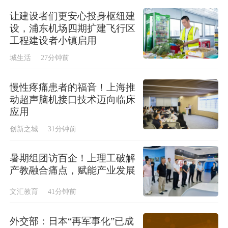
让建设者们更安心投身枢纽建
设，浦东机场四期扩建飞行区
工程建设者小镇启用
城生活
27分钟前
慢性疼痛患者的福音！上海推
动超声脑机接口技术迈向临床
应用
创新之城
31分钟前
暑期组团访百企！上理工破解
产教融合痛点，赋能产业发展
文汇教育
41分钟前
外交部：日本“再军事化”已成