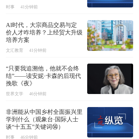
时事
41分钟前
AI时代，大宗商品交易与定
价人才咋培养？上经贸大升级
培养方案
文汇教育
41分钟前
“只要我追溯他，他就不会终
结”——读安妮·卡森的后现代
挽歌《夜》
世界文学
46分钟前
非洲能从中国乡村全面振兴里
学到什么（观象台·国际人士
谈“十五五”关键词⑭）
时事
46分钟前