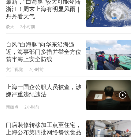
最新，“白海豚”较大可能登陆
浙江！周末上海有明显风雨｜
丹丹看天气
谈天
2小时前
台风“白海豚”向华东沿海逼
近，海事部门多措并举全方位
筑牢海上安全防线
文汇视觉
2小时前
上海一国企公职人员被查，涉
嫌严重违纪违法
新瞰点
2小时前
门店装修转移加工点至住宅，
上海公布第四批网络餐饮食品