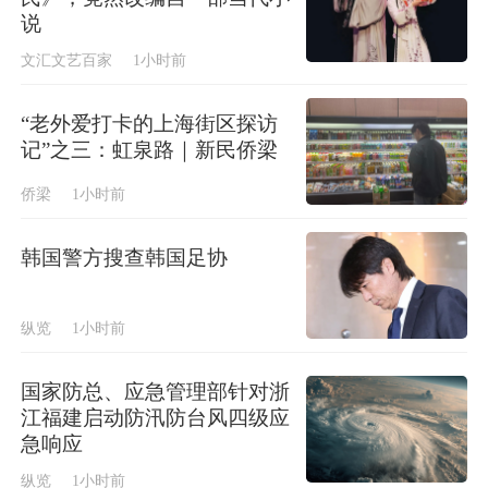
说
文汇文艺百家
1小时前
“老外爱打卡的上海街区探访
记”之三：虹泉路｜新民侨梁
侨梁
1小时前
韩国警方搜查韩国足协
纵览
1小时前
国家防总、应急管理部针对浙
江福建启动防汛防台风四级应
急响应
纵览
1小时前