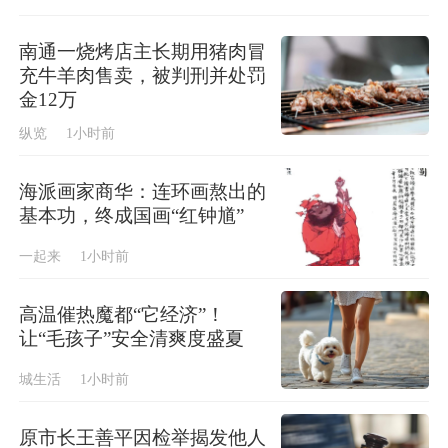
南通一烧烤店主长期用猪肉冒
充牛羊肉售卖，被判刑并处罚
金12万
纵览
1小时前
海派画家商华：连环画熬出的
基本功，终成国画“红钟馗”
一起来
1小时前
高温催热魔都“它经济”！
让“毛孩子”安全清爽度盛夏
城生活
1小时前
原市长王善平因检举揭发他人