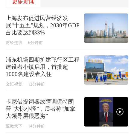
更多新闻
上海发布促进民营经济发
展“十五五”规划，2030年GDP
占比要达到33%
财经连线
6分钟前
浦东机场四期扩建飞行区工程
建设者小镇启用，首批超
1000名建设者入住
文汇视觉
12分钟前
卡尼借提词器故障调侃特朗
普“大惊小怪”，后者称“加拿
大领导层很恶劣”
速瞰天下
14分钟前