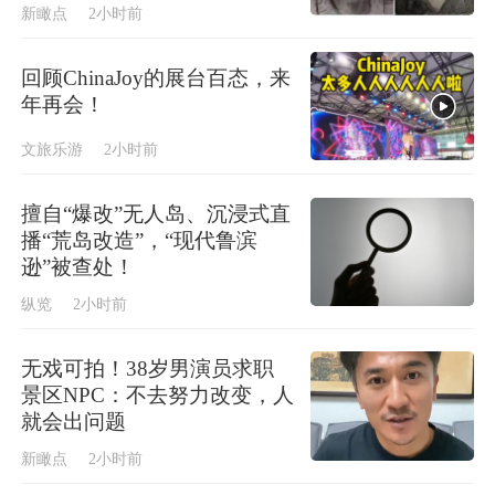
新瞰点
2小时前
回顾ChinaJoy的展台百态，来
年再会！
文旅乐游
2小时前
擅自“爆改”无人岛、沉浸式直
播“荒岛改造”，“现代鲁滨
逊”被查处！
纵览
2小时前
无戏可拍！38岁男演员求职
景区NPC：不去努力改变，人
就会出问题
新瞰点
2小时前