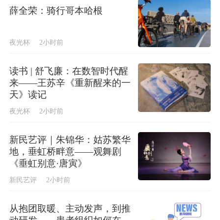
薛全荣：骑行哥本哈根
夜光杯
2小时前
读书 | 舒飞廉：在数智时代醒
来——王苏辛《重新醒来的一
天》读记
夜光杯
2小时前
新民艺评｜朱锦华：姑苏繁华
地，垂虹桥畔意——观舞剧
《垂虹别意·唐寅》
新民艺评
2小时前
从抱团取暖、主动发声，到推