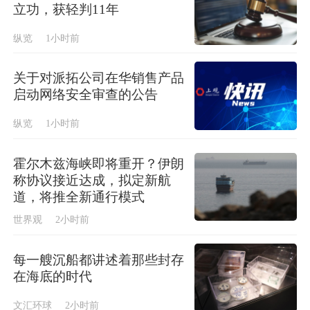
立功，获轻判11年
纵览
1小时前
关于对派拓公司在华销售产品
启动网络安全审查的公告
纵览
1小时前
霍尔木兹海峡即将重开？伊朗
称协议接近达成，拟定新航
道，将推全新通行模式
世界观
2小时前
每一艘沉船都讲述着那些封存
在海底的时代
文汇环球
2小时前