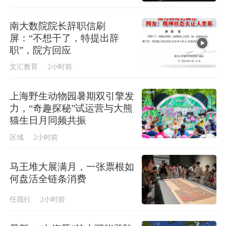
南大数院院长辞职信刷
屏：“不想干了，特提出辞
职”，院方回应
文汇教育
2小时前
上海野生动物园暑期双引擎发
力，“奇趣探秘”试运营与大熊
猫生日月同频共振
区域
2小时前
马王堆大展满月，一张票根如
何盘活全链条消费
任我行
2小时前