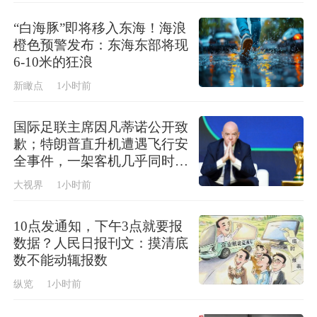
“白海豚”即将移入东海！海浪
橙色预警发布：东海东部将现
6-10米的狂浪
新瞰点
1小时前
国际足联主席因凡蒂诺公开致
歉；特朗普直升机遭遇飞行安
全事件，一架客机几乎同时起
飞
大视界
1小时前
10点发通知，下午3点就要报
数据？人民日报刊文：摸清底
数不能动辄报数
纵览
1小时前