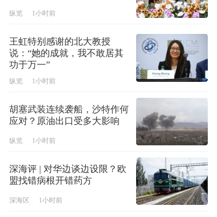
纵览
1小时前
王虹特别感谢的北大教授
说：“她的成就，我不敢居其
功于万一”
纵览
1小时前
胡塞武装连续袭船，沙特作何
应对？原油出口受多大影响
纵览
1小时前
深海评 | 对华边谈边设限？欧
盟找错病根开错药方
深海区
1小时前