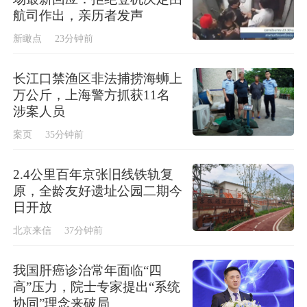
航司作出，亲历者发声
新瞰点
23分钟前
长江口禁渔区非法捕捞海蛳上
万公斤，上海警方抓获11名
涉案人员
案页
35分钟前
2.4公里百年京张旧线铁轨复
原，全龄友好遗址公园二期今
日开放
北京来信
37分钟前
我国肝癌诊治常年面临“四
高”压力，院士专家提出“系统
协同”理念来破局