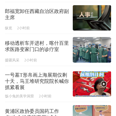
郎福宽卸任西藏自治区政府副
主席
纵览
2小时前
移动透析车开进村，喀什百里
求医路变家门口的诊疗室
援疆风采
2小时前
一号墓T形帛画上海展期仅剩
十天，马王堆研究院院长喊你
抓紧看展
饭小兔的美学洞窟
2小时前
黄浦区政协委员国药工作