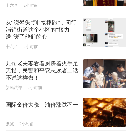
十六区
2小时前
从“绕晕头”到“接棒跑”，闵行
浦锦街道这个小区的“接力
送”暖了他们的心
十六区
2小时前
九旬老夫妻看着厨房着火手足
无措，民警和平安志愿者二话
不说这样做！
新民法谭
2小时前
国际金价大涨，油价涨跌不一
纵览
2小时前