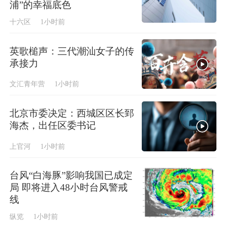
浦”的幸福底色
十六区
1小时前
英歌槌声：​三代潮汕女子的传
承接力
文汇青年营
1小时前
北京市委决定：西城区区长郅
海杰，出任区委书记
上官河
1小时前
台风“白海豚”影响我国已成定
局 即将进入48小时台风警戒
线
纵览
1小时前