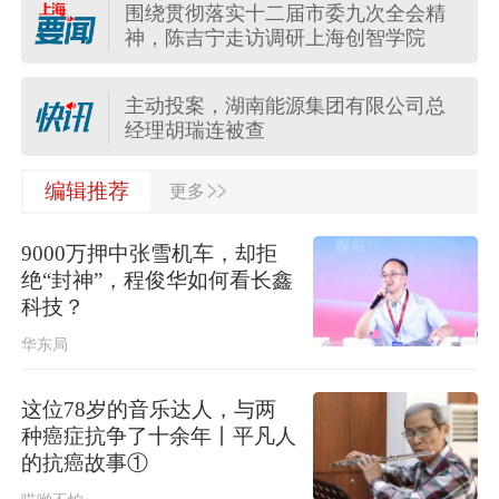
围绕贯彻落实十二届市委九次全会精
台风“白海豚”影响我国已成定局 即将
神，陈吉宁走访调研上海创智学院
进入48小时台风警戒线
主动投案，湖南能源集团有限公司总
经理胡瑞连被查
>>
编辑推荐
更多
国际金价大涨，油价涨跌不一
9000万押中张雪机车，却拒
保障生态环境法典实施，最高法发布
绝“封神”，程俊华如何看长鑫
首个配套司法解释
科技？
华东局
受台风“白海豚”影响，国家海洋预报台
发布海浪橙色警报
这位78岁的音乐达人，与两
中方代表：防止“三股势力”借助新兴技
种癌症抗争了十余年丨平凡人
术蔓延渗透
的抗癌故事①