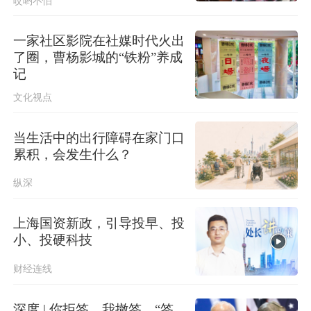
哎哟不怕
台风“白海豚”影响我国已成定局 即将
进入48小时台风警戒线
一家社区影院在社媒时代火出
了圈，曹杨影城的“铁粉”养成
记
文化视点
当生活中的出行障碍在家门口
累积，会发生什么？
纵深
上海国资新政，引导投早、投
小、投硬科技
财经连线
深度 | 你拒签、我撤签，“签