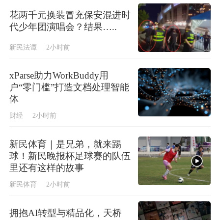
花两千元换装冒充保安混进时
代少年团演唱会？结果…..
新民法谭
2小时前
xParse助力WorkBuddy用
户“零门槛”打造文档处理智能
体
财经
2小时前
新民体育｜是兄弟，就来踢
球！新民晚报杯足球赛的队伍
里还有这样的故事
新民体育
2小时前
拥抱AI转型与精品化，天桥