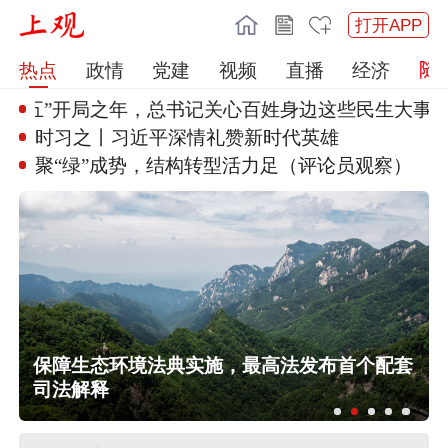
打开APP
热点
政情
党建
视频
直播
经济
十五五”开局之年
，总书记关心百姓身边这些民生大
事
时习之丨习近平深情礼赞新时代英
雄
聚“绿”成势，结构转型活力足（
评论员观察）
保障生态环境法典实施，最高法发布首个配套
司法解释
中方代表：防止“三股势力”借助新兴技
术蔓延渗透