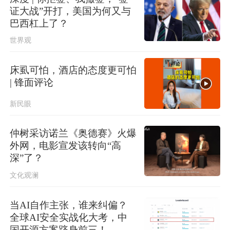
证大战”开打，美国为何又与
巴西杠上了？
世界观
床虱可怕，酒店的态度更可怕
| 锋面评论
新民眼
仲树采访诺兰《奥德赛》火爆
外网，电影宣发该转向“高
深”了？
文化观澜
当AI自作主张，谁来纠偏？
全球AI安全实战化大考，中
国开源方案跻身前三！