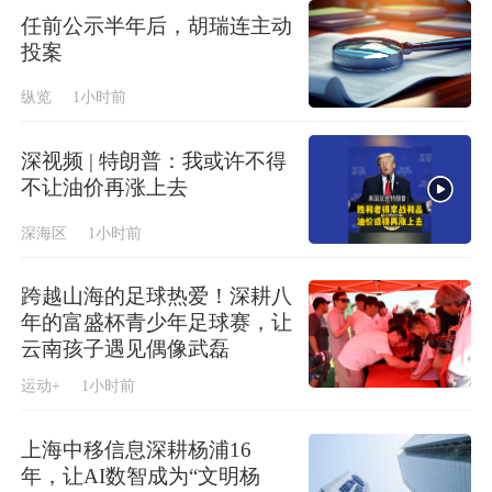
任前公示半年后，胡瑞连主动
投案
纵览
1小时前
深视频 | 特朗普：我或许不得
不让油价再涨上去
深海区
1小时前
跨越山海的足球热爱！深耕八
年的富盛杯青少年足球赛，让
云南孩子遇见偶像武磊
运动+
1小时前
上海中移信息深耕杨浦16
年，让AI数智成为“文明杨