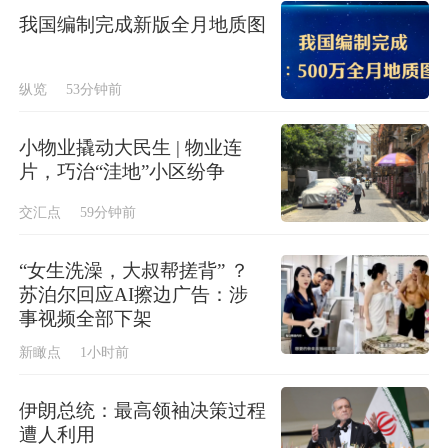
我国编制完成新版全月地质图
纵览
53分钟前
小物业撬动大民生 | 物业连
片，巧治“洼地”小区纷争
交汇点
59分钟前
“女生洗澡，大叔帮搓背” ？
苏泊尔回应AI擦边广告：涉
事视频全部下架
新瞰点
1小时前
伊朗总统：最高领袖决策过程
遭人利用