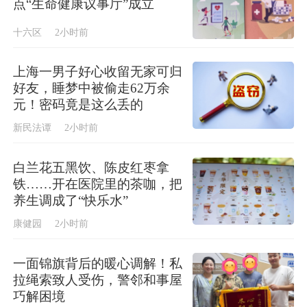
点“生命健康议事厅”成立
十六区
2小时前
上海一男子好心收留无家可归
好友，睡梦中被偷走62万余
元！密码竟是这么丢的
新民法谭
2小时前
白兰花五黑饮、陈皮红枣拿
铁……开在医院里的茶咖，把
养生调成了“快乐水”
康健园
2小时前
一面锦旗背后的暖心调解！私
拉绳索致人受伤，警邻和事屋
巧解困境