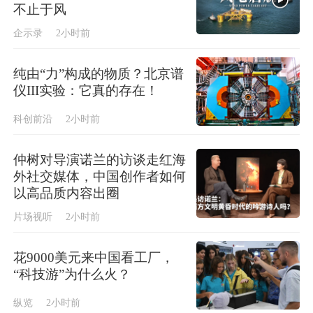
不止于风
企示录
2小时前
纯由“力”构成的物质？北京谱
仪III实验：它真的存在！
科创前沿
2小时前
仲树对导演诺兰的访谈走红海
外社交媒体，中国创作者如何
以高品质内容出圈
片场视听
2小时前
花9000美元来中国看工厂，
“科技游”为什么火？
纵览
2小时前