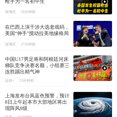
枪手为一名初中生
深海区
26分钟前
在巴西上演干涉大选老戏码，
美国“伸手”搅动拉美地缘格局
深海区
27分钟前
中国U17男足将和阿根廷河床
梯队竞争决赛名额，小组赛三
连胜踢出精气神
运动+
33分钟前
上海发布台风蓝色预警，预计
8日上午起本市大部地区将出
现阵风8级