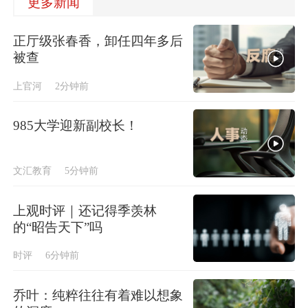
更多新闻
正厅级张春香，卸任四年多后
被查
上官河
2分钟前
985大学迎新副校长！
文汇教育
5分钟前
上观时评｜还记得季羡林
的“昭告天下”吗
时评
6分钟前
乔叶：纯粹往往有着难以想象