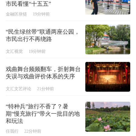
市民看懂“十五五”
金融区块链
19分钟前
“民生绿丝带”联通两座公园，
市民出行不再绕路
文汇视觉
19分钟前
戏曲舞台频频翻车，折射舞台
失误与戏曲评价体系的失序
文汇文艺评论
21分钟前
“特种兵”旅行不香了？暑
期“慢充旅行”带火一批目的地
和玩法
任我行
22分钟前