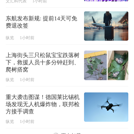
文汇科代表
1小时前
东航发布新规: 提前14天可免
费退改签
纵览
1小时前
上海街头三只松鼠宝宝跌落树
下，救援人员十多分钟赶到、
爬树搭窝
纵览
1小时前
重大袭击图谋！德国莱比锡机
场发现无人机爆炸物，联邦检
方接手调查
纵览
1小时前