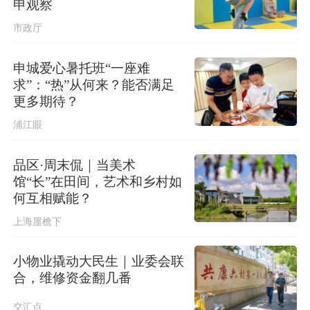
申观察
市政厅
申城爱心暑托班“一座难
求”：“热”从何来？能否满足
更多期待？
浦江眼
品区·周末侃｜当美术
馆“长”在田间，艺术和乡村如
何互相赋能？
上海屋檐下
小物业撬动大民生｜业委会联
合，维修资金翻几番
交汇点