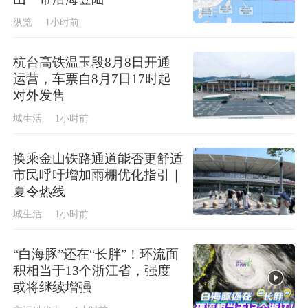
纵览
1小时前
杭台高铁温玉段8月8日开通
运营，车票自8月7日17时起
对外发售
城生活
1小时前
换乘金山铁路通道能否更舒适
市民呼吁增加雨棚优化指引｜
夏令热线
城生活
1小时前
“白海豚”还在“长胖”！环流面
积相当于13个浙江省，强度
或将继续增强