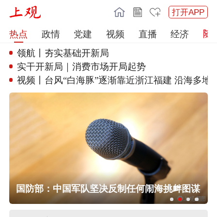
打开APP
热点
政情
党建
视频
直播
经济
领航丨夯实基础开新局
实干开新局｜消费市场开局起势
视频丨台风“白海豚”逐渐靠近浙
江福建 沿海多地
浙江预报：“白海豚”或于9日下午到10
日早晨在苍南到象山一带沿海登陆
国防部：中国军队坚决反制任何闹海挑衅图谋
台湾发布台风“白海豚”海上警报