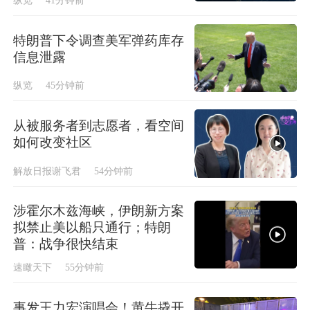
纵览
41分钟前
特朗普下令调查美军弹药库存
信息泄露
纵览
45分钟前
从被服务者到志愿者，看空间
如何改变社区
解放日报谢飞君
54分钟前
涉霍尔木兹海峡，伊朗新方案
拟禁止美以船只通行；特朗
普：战争很快结束
速瞰天下
55分钟前
事发王力宏演唱会！黄牛撬开