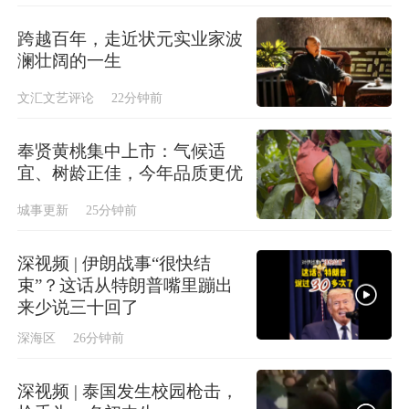
跨越百年，走近状元实业家波
澜壮阔的一生
文汇文艺评论
22分钟前
奉贤黄桃集中上市：气候适
宜、树龄正佳，今年品质更优
城事更新
25分钟前
深视频 | 伊朗战事“很快结
束”？这话从特朗普嘴里蹦出
来少说三十回了
深海区
26分钟前
深视频 | 泰国发生校园枪击，