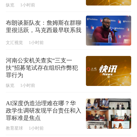
纵览
1小时前
布朗谈新队友：詹姆斯在群聊
里很活跃，马克西最早联系我
文汇视觉
1小时前
河南公安机关查实“三支一
扶”招募笔试存在组织作弊犯
罪行为
纵览
1小时前
AI深度伪造治理难在哪？华
政学生调研发现平台责任和入
罪标准是焦点
教育星球
1小时前