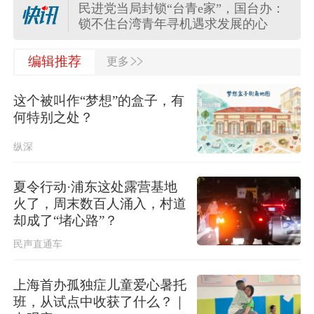
民进党当局封锁“台青e家”，国台办：
锁不住台湾青年寻机遇求发展的心
>>
中白将举行“神鹰-2026”空降兵联合训
编辑推荐
更多
练
这个被叫作“梦想”的盒子，有
东航发布新规: 提前14天可免费退改签
何特别之处？
纵深
杭台高铁温玉段8月8日开通运营，车
票自8月7日17时起对外发售
夏令行动·浦东这处露营基地
火了，周末数百人涌入，村道
浙江预报：“白海豚”或于9日下午到10
却成了“堵心路”？
日早晨在苍南到象山一带沿海登陆
民声直通车
台湾发布台风“白海豚”海上警报
上海首办孤独症儿童爱心暑托
班，从试点中收获了什么？｜