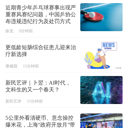
近期青少年乒乓球赛事出现严
重赛风赛纪问题，中国乒协公
布违规违纪行为及处罚方式
纵览
9分钟前
更低龄短肠综合征患儿迎来治
疗新选择
康健园
15分钟前
新民艺评｜卜翌：AI时代，
文科生的又一个春天？
新民艺评
15分钟前
5公里外看清硬币、意念操控
爆米花，上海“政府开放月”带