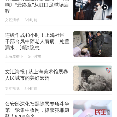
响》“最终章”从虹口足球场启
程
文艺清单
5小时前
连续作战48小时！上海社区
干部台风中陪老人看病、处置
漏水、消除隐患
上海屋檐下
5小时前
文汇海报 | 从上海美术馆展卷
人民城市的美好宏阔
文汇视觉
5小时前
公安部深化扫黑除恶专项斗争
第一轮集中收网，抓获犯罪嫌
疑人8200余名