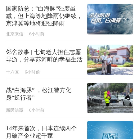
国家防总：“白海豚”强度虽
减，但上海等地降雨仍继续，
京津冀等地将迎强降雨
北京来信
6小时前
邻舍故事 | 七旬老人担任志愿
导游，分享苏河畔的幸福生活
十六区
6小时前
战“白海豚” ，松江警方化
身“逆行者”
新民法谭
6小时前
14年来首次，日本连续两个
月破产企业超千家