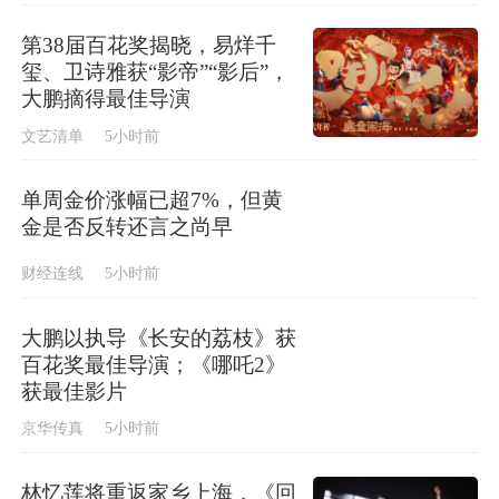
第38届百花奖揭晓，易烊千
玺、卫诗雅获“影帝”“影后”，
大鹏摘得最佳导演
文艺清单
5小时前
单周金价涨幅已超7%，但黄
金是否反转还言之尚早
财经连线
5小时前
大鹏以执导《长安的荔枝》获
百花奖最佳导演；《哪吒2》
获最佳影片
京华传真
5小时前
林忆莲将重返家乡上海，《回