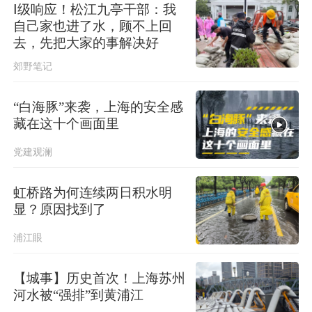
Ⅰ级响应！松江九亭干部：我
自己家也进了水，顾不上回
去，先把大家的事解决好
郊野笔记
“白海豚”来袭，上海的安全感
藏在这十个画面里
党建观澜
虹桥路为何连续两日积水明
显？原因找到了
浦江眼
【城事】历史首次！上海苏州
河水被“强排”到黄浦江