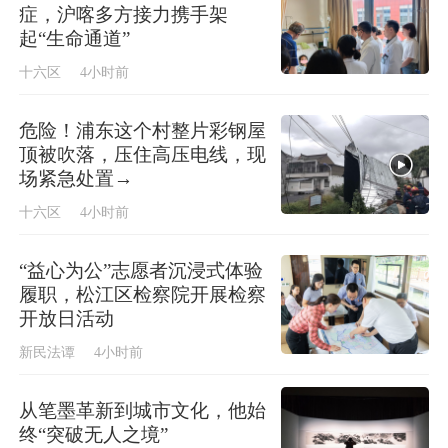
症，沪喀多方接力携手架
起“生命通道”
十六区
4小时前
危险！浦东这个村整片彩钢屋
顶被吹落，压住高压电线，现
场紧急处置→
十六区
4小时前
“益心为公”志愿者沉浸式体验
履职，松江区检察院开展检察
开放日活动
新民法谭
4小时前
从笔墨革新到城市文化，他始
终“突破无人之境”