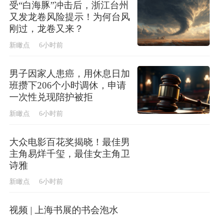
受“白海豚”冲击后，浙江台州
又发龙卷风险提示！为何台风
刚过，龙卷又来？
新瞰点
6小时前
男子因家人患癌，用休息日加
班攒下206个小时调休，申请
一次性兑现陪护被拒
新瞰点
6小时前
大众电影百花奖揭晓！最佳男
主角易烊千玺，最佳女主角卫
诗雅
新瞰点
6小时前
视频 | 上海书展的书会泡水