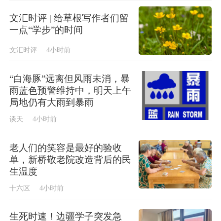
文汇时评 | 给草根写作者们留
一点“学步”的时间
文汇时评
4小时前
“白海豚”远离但风雨未消，暴
雨蓝色预警维持中，明天上午
局地仍有大雨到暴雨
谈天
4小时前
老人们的笑容是最好的验收
单，新桥敬老院改造背后的民
生温度
十六区
4小时前
生死时速！边疆学子突发急