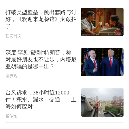
孙硕鹏任民政部副部长
打破类型壁垒，跳出套路与讨
好，《欢迎来龙餐馆》太敢拍
公安部深化扫黑除恶专项斗争第一轮
了
集中收网，抓获犯罪嫌疑人8200余名
朝花时文
深度|罕见“硬刚”特朗普，称
对最好朋友也不让步，内塔尼
亚胡唱的是哪一出？
世界观
台风诉求，38小时近12000
件！积水、漏水、交通……上
海如何应对
帮侬忙