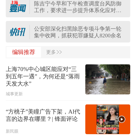
陈吉宁今早和下午检查调度台风防御
工作，要求进一步提升体系化应对的
孙硕鹏任民政部副部长
针对性有效性
公安部深化扫黑除恶专项斗争第一轮
集中收网，抓获犯罪嫌疑人8200余名
>>
注意！我市8月11日（周二）交通出行
编辑推荐
更多
通告，早高峰期间仍需注意风雨影响
上海70%中心城区能应对“三
台风“白海豚”过境后，如何室内科学消
到五年一遇”，为何还是“落雨
毒？市疾控中心专家为市民支招……
天发大水”
城事更新
外交部：百余名菲律宾公民因非法就
业、非法居留被依法处理
“方桃子”美瞳广告下架，AI代
明日起上海地铁全网恢复常态化运
言的边界在哪里？| 锋面评论
营！今晚2号线加开定点加班车
新民眼