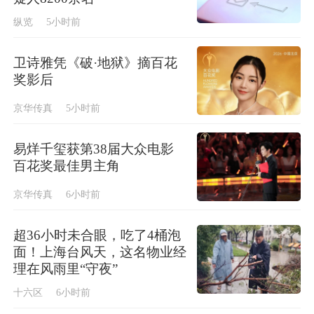
纵览
5小时前
卫诗雅凭《破·地狱》摘百花
奖影后
京华传真
5小时前
易烊千玺获第38届大众电影
百花奖最佳男主角
京华传真
6小时前
超36小时未合眼，吃了4桶泡
面！上海台风天，这名物业经
理在风雨里“守夜”
十六区
6小时前