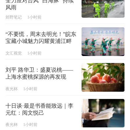
全力应对台风 “白海豚” 持续
风雨
郊野笔记
1小时前
“不要慌，周末去明光！”皖东
宝藏小城魅力闪耀黄浦江畔
文汇视觉
1小时前
刘平 路华卫：盛夏说桃——
上海水蜜桃探源的再发现
夜光杯
1小时前
十日谈·最是书香能致远｜李
元红：阅文悦己
夜光杯
1小时前