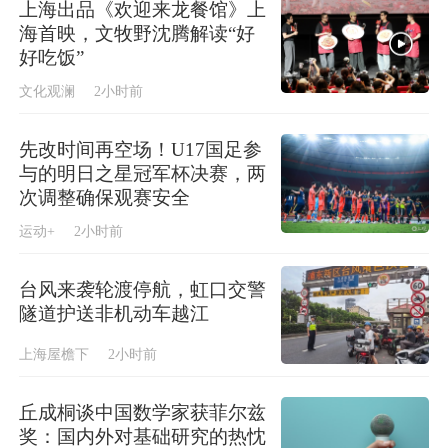
上海出品《欢迎来龙餐馆》上
海首映，文牧野沈腾解读“好
好吃饭”
文化观澜
2小时前
先改时间再空场！U17国足参
与的明日之星冠军杯决赛，两
次调整确保观赛安全
运动+
2小时前
台风来袭轮渡停航，虹口交警
隧道护送非机动车越江
上海屋檐下
2小时前
丘成桐谈中国数学家获菲尔兹
奖：国内外对基础研究的热忱