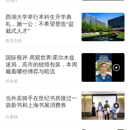
任我行
上海更新中心城区暴雨黄色预警信号
为暴雨橙色预警信号
西湖大学举行本科生开学典
上海全域长途客运班次全部停运，上
礼，施一公：不希望塑造“盆
海长途客运总站临时关停
栽式人才”
教育在线
国际视评·周观世界|霍尔木兹
迷局，高市的狡猾包装，本周
藏着哪些博弈与暗流
世界观
当外卖骑手在世纪书房接过一
袋新书和上海书展消费券
许蜜桃