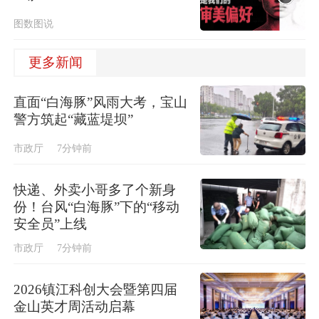
图数图说
更多新闻
直面“白海豚”风雨大考，宝山
警方筑起“藏蓝堤坝”
市政厅
7分钟前
快递、外卖小哥多了个新身
份！台风“白海豚”下的“移动
安全员”上线
市政厅
7分钟前
2026镇江科创大会暨第四届
金山英才周活动启幕