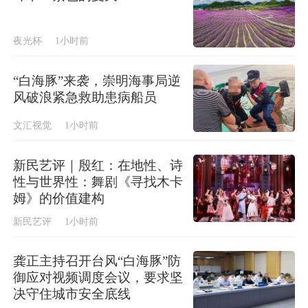
夜光杯
1小时前
“白海豚”来袭，崇明海事局逆
风破浪紧急救助患病船员
文汇视觉
1小时前
新民艺评｜殷红：在地性、诗
性与世界性：舞剧《寻找木卡
姆》的价值建构
新民艺评
1小时前
龚正主持召开台风“白海豚”防
御应对视频调度会议，要求坚
决守住城市安全底线