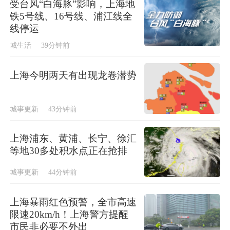
受台风“白海豚”影响，上海地
铁5号线、16号线、浦江线全
线停运
城生活
39分钟前
上海今明两天有出现龙卷潜势
城事更新
43分钟前
上海浦东、黄浦、长宁、徐汇
等地30多处积水点正在抢排
城事更新
44分钟前
上海暴雨红色预警，全市高速
限速20km/h！上海警方提醒
市民非必要不外出