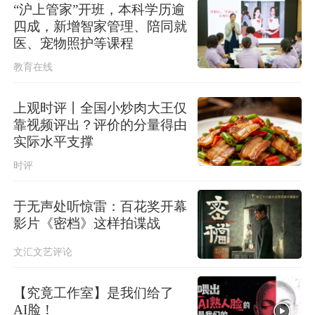
“沪上管家”开班，本科学历逾
四成，新增智家管理、陪同就
医、宠物照护等课程
教育在线
上观时评丨全国小炒肉大王仅
靠视频评出？评价的分量得由
实际水平支撑
时评
于无声处听惊雷：百花奖开幕
影片《密档》这样拍谍战
文汇文艺评论
【究竟工作室】是我们给了
AI脸！