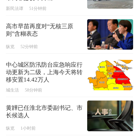
新民法谭
51分钟前
高市早苗再度对“无核三原
则”含糊表态
纵览
52分钟前
中心城区防汛防台应急响应行
动更新为二级，上海今天将转
移安置14.42万人
城生活
58分钟前
黄韡已任淮北市委副书记、市
长候选人
纵览
1小时前