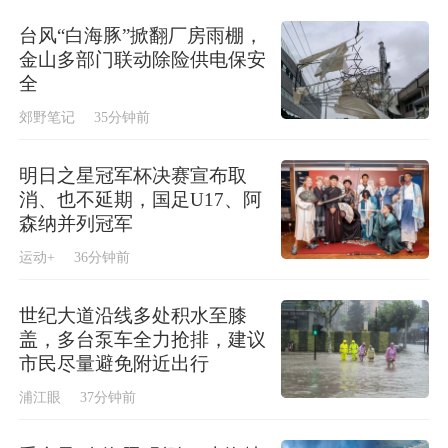
台风“白海豚”掀翻厂房雨棚，
金山多部门联动除险供电保安
全
郊野笔记
35分钟前
明日之星冠军杯决赛宣布取
消、也不延期，国足U17、阿
森纳并列冠军
运动+
36分钟前
世纪大道沿线多处积水至膝
盖，多台泵车全力抢排，建议
市民尽量避免附近出行
浦江眼
37分钟前