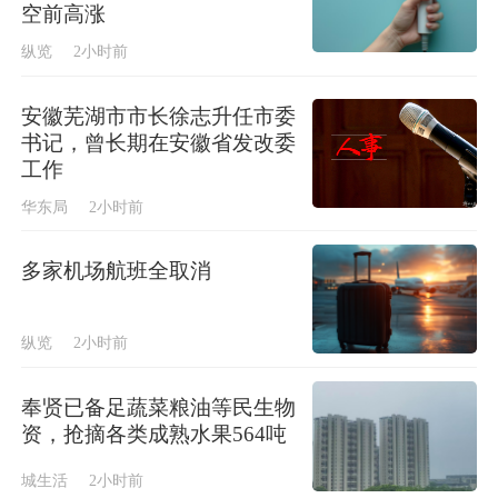
空前高涨
纵览
2小时前
安徽芜湖市市长徐志升任市委
书记，曾长期在安徽省发改委
工作
华东局
2小时前
多家机场航班全取消
纵览
2小时前
奉贤已备足蔬菜粮油等民生物
资，抢摘各类成熟水果564吨
城生活
2小时前