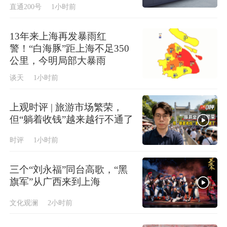
直通200号
1小时前
13年来上海再发暴雨红
警！“白海豚”距上海不足350
公里，今明局部大暴雨
谈天
1小时前
上观时评 | 旅游市场繁荣，
但“躺着收钱”越来越行不通了
时评
1小时前
三个“刘永福”同台高歌，“黑
旗军”从广西来到上海
文化观澜
2小时前