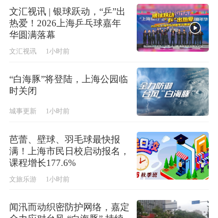
文汇视讯 | 银球跃动，“乒”出
热爱！2026上海乒乓球嘉年
华圆满落幕
文汇视讯
1小时前
“白海豚”将登陆，上海公园临
时关闭
城事更新
1小时前
芭蕾、壁球、羽毛球最快报
满！上海市民日校启动报名，
课程增长177.6%
文旅乐游
1小时前
闻汛而动织密防护网络，嘉定