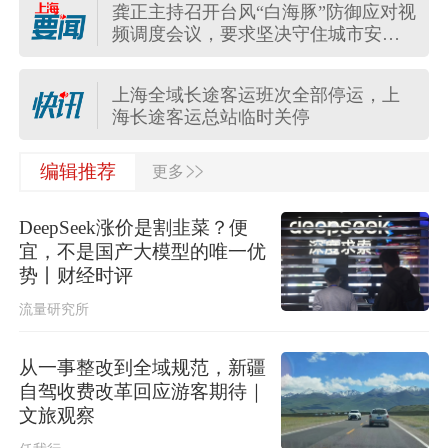
龚正主持召开台风“白海豚”防御应对视
上海更新中心城区暴雨黄色预警信号
频调度会议，要求坚决守住城市安全
为暴雨橙色预警信号
底线
上海全域长途客运班次全部停运，上
海长途客运总站临时关停
>>
受台风“白海豚”影响，上海地铁5号
编辑推荐
更多
线、16号线、浦江线全线停运
DeepSeek涨价是割韭菜？便
13年来上海再发暴雨红警！“白海豚”距
宜，不是国产大模型的唯一优
上海不足350公里，今明局部大暴雨
势丨财经时评
流量研究所
“白海豚”将登陆，上海公园临时关闭
从一事整改到全域规范，新疆
自驾收费改革回应游客期待｜
中央气象台升级发布台风红色预警
文旅观察