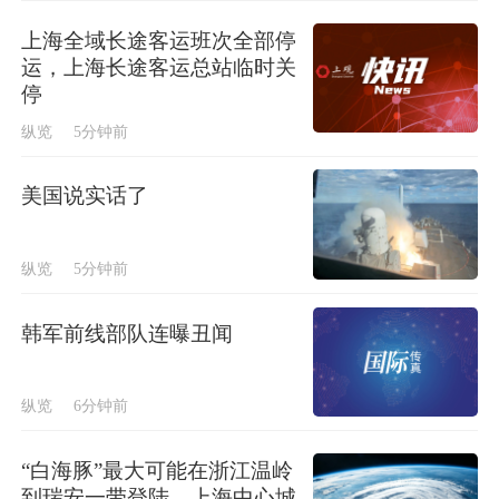
上海全域长途客运班次全部停
运，上海长途客运总站临时关
停
纵览
5分钟前
美国说实话了
纵览
5分钟前
韩军前线部队连曝丑闻
纵览
6分钟前
“白海豚”最大可能在浙江温岭
到瑞安一带登陆，上海中心城