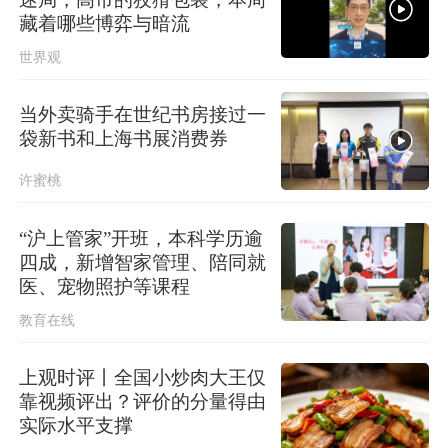
上海发布海浪橙色预警！
藏着哪些博弈与暗流
世界观
当外卖骑手在世纪书房接过一
袋新书和上海书展消费券
许蜜桃
“沪上管家”开班，本科学历逾
四成，新增智家管理、陪同就
医、宠物照护等课程
教育在线
上观时评丨全国小炒肉大王仅
靠视频评出？评价的分量得由
实际水平支撑