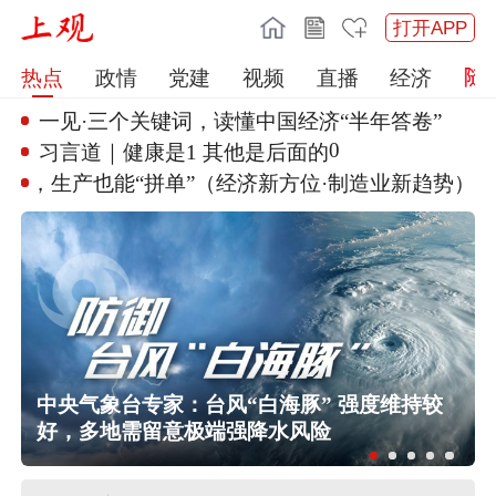
打开APP
热点
政情
党建
视频
直播
经济
一见·三个关键词，读懂中国经济
“半年答卷”
0
习言道｜健康是1 其他是后面的
制造，生产也能“拼单”（经
济新方位·制造业新趋势）
中央气象台专家：台风“白海豚” 强度维持较
好，多地需留意极端强降水风险
伊朗媒体发布伊朗最高领袖视频