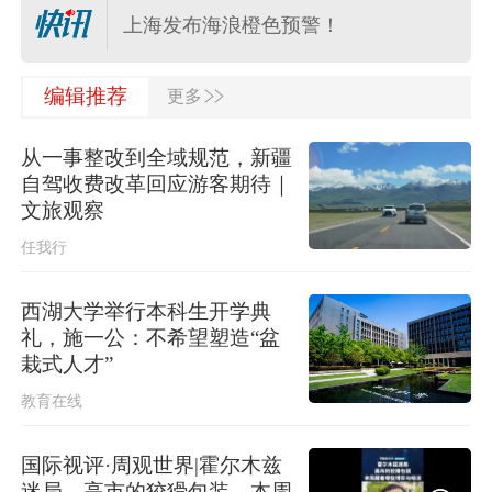
上海发布海浪橙色预警！
>>
水利部将针对浙江省的洪水防御应急
编辑推荐
更多
响应提升至Ⅲ级
从一事整改到全域规范，新疆
河南驻马店西平县“7·30”故意伤害案件
自驾收费改革回应游客期待｜
犯罪嫌疑人夏某钢被抓获
文旅观察
任我行
多个明星演唱会紧急取消
西湖大学举行本科生开学典
应急管理部针对安徽启动国家地质灾
礼，施一公：不希望塑造“盆
害四级应急响应
栽式人才”
教育在线
伊朗媒体发布伊朗最高领袖视频
国际视评·周观世界|霍尔木兹
迷局，高市的狡猾包装，本周