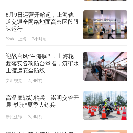
8月9日运营开始起，上海轨
道交通全网络地面高架区段限
速运行
Yeah！上海
2小时前
迎战台风“白海豚” ，上海轮
渡落实各项防台举措，筑牢水
上渡运安全防线
文汇视觉
2小时前
高温鏖战练精兵，崇明交管开
展“铁骑”夏季大练兵
新民法谭
2小时前