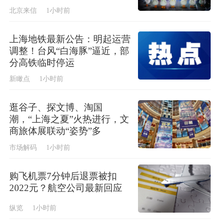
北京来信
1小时前
上海地铁最新公告：明起运营
调整！台风“白海豚”逼近，部
分高铁临时停运
新瞰点
1小时前
逛谷子、探文博、淘国
潮，“上海之夏”火热进行，文
商旅体展联动“姿势”多
市场解码
1小时前
购飞机票7分钟后退票被扣
2022元？航空公司最新回应
纵览
1小时前