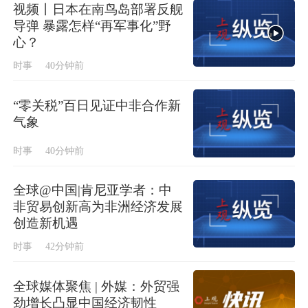
视频丨日本在南鸟岛部署反舰
导弹 暴露怎样“再军事化”野
心？
时事
40分钟前
“零关税”百日见证中非合作新
气象
时事
40分钟前
全球@中国|肯尼亚学者：中
非贸易创新高为非洲经济发展
创造新机遇
时事
42分钟前
全球媒体聚焦 | 外媒：外贸强
劲增长凸显中国经济韧性