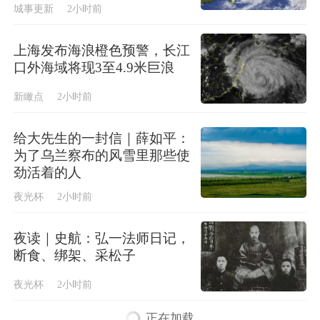
城事更新
2小时前
上海发布海浪橙色预警，长江
口外海域将现3至4.9米巨浪
新瞰点
2小时前
给大先生的一封信｜薛如平：
为了乌兰察布的风雪里那些使
劲活着的人
夜光杯
2小时前
夜读｜史航：弘一法师日记，
断食、绑架、采松子
夜光杯
2小时前
正在加载