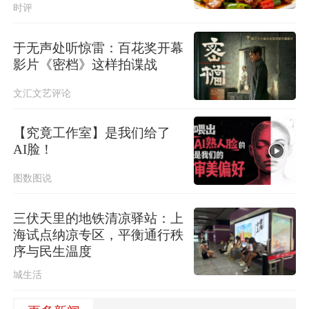
时评
于无声处听惊雷：百花奖开幕
影片《密档》这样拍谍战
文汇文艺评论
【究竟工作室】是我们给了
AI脸！
图数图说
三伏天里的地铁清凉驿站：上
海试点纳凉专区，平衡通行秩
序与民生温度
城生活