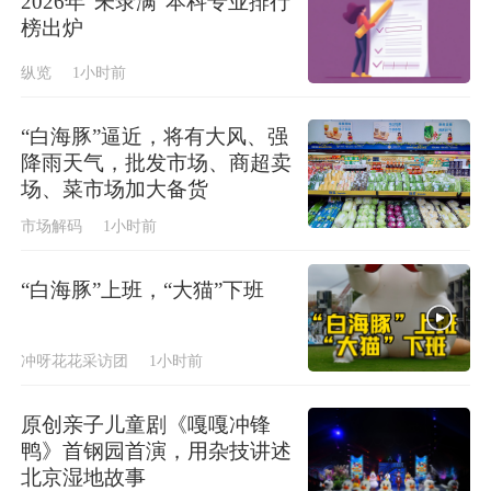
2026年“未录满”本科专业排行
榜出炉
纵览
1小时前
“白海豚”逼近，将有大风、强
降雨天气，批发市场、商超卖
场、菜市场加大备货
市场解码
1小时前
“白海豚”上班，“大猫”下班
冲呀花花采访团
1小时前
原创亲子儿童剧《嘎嘎冲锋
鸭》首钢园首演，用杂技讲述
北京湿地故事