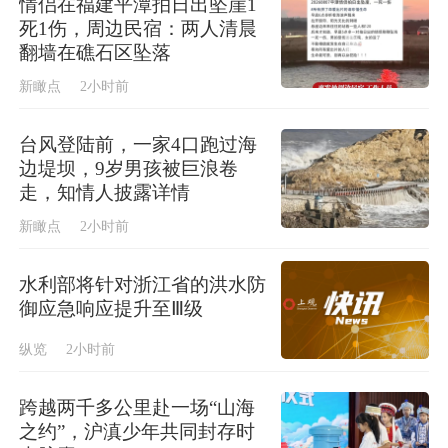
情侣在福建平潭拍日出坠崖1
死1伤，周边民宿：两人清晨
翻墙在礁石区坠落
新瞰点
2小时前
台风登陆前，一家4口跑过海
边堤坝，9岁男孩被巨浪卷
走，知情人披露详情
新瞰点
2小时前
水利部将针对浙江省的洪水防
御应急响应提升至Ⅲ级
纵览
2小时前
跨越两千多公里赴一场“山海
之约”，沪滇少年共同封存时