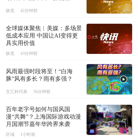
纵览
42分钟前
全球媒体聚焦︱美媒：多场景
低成本应用 中国让AI变得更
具实用价值
纵览
43分钟前
风雨最强时段将至！“白海
豚”风有多长？雨有多强？
文汇科代表
56分钟前
百年老字号如何与国风国
漫“共舞”？上海国际游戏动漫
月国潮节嘉年华跨界来袭
区域
1小时前