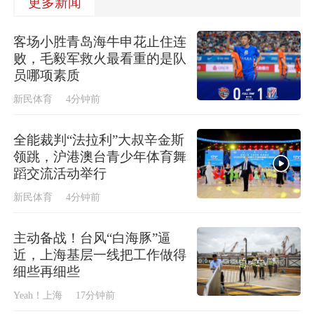
更多新闻
客场小胜青岛海牛申花止住连
败，毛毅军救火最看重的是队
员哪项素质
新民体育
4分钟前
全能裁判“法拉利”大叔辛金斯
领跳，沪港澳台青少年体育舞
蹈交流活动举行
新民体育
4分钟前
主动备战！台风“白海豚”逼
近，上海基层一线把工作做得
细些再细些
Yeah！上海
17分钟前