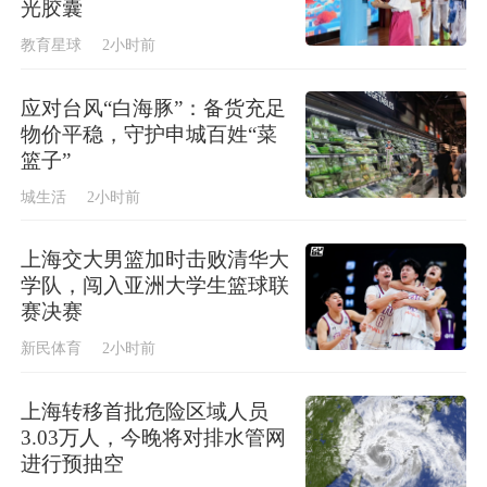
光胶囊
教育星球
2小时前
应对台风“白海豚”：备货充足
物价平稳，守护申城百姓“菜
篮子”
城生活
2小时前
上海交大男篮加时击败清华大
学队，闯入亚洲大学生篮球联
赛决赛
新民体育
2小时前
上海转移首批危险区域人员
3.03万人，今晚将对排水管网
进行预抽空