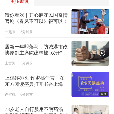
更多新闻
请你看戏｜开心麻花民国奇情
喜剧《春风不可以》很可以！
一起来
3分钟前
履新一年即落马，防城港市政
协原副主席陈建林被“双开”
上官河
5分钟前
上观碰碰头·许蜜桃佳言丨在
东方阅读盛典打开书香上海
直播
许蜜桃
6分钟前
78岁老人自行服用不明药汤