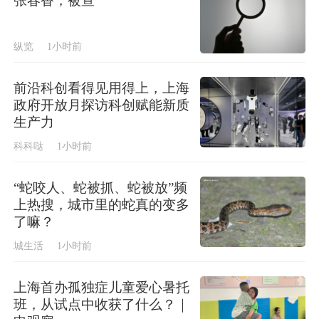
张春香，被查
纵览
1小时前
前沿科创看得见用得上，上海
政府开放月探访科创赋能新质
生产力
科科哒
1小时前
“蛇咬人、蛇被抓、蛇被放”频
上热搜，城市里的蛇真的变多
了嘛？
城生活
1小时前
上海首办孤独症儿童爱心暑托
班，从试点中收获了什么？｜