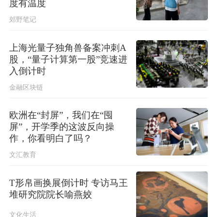
度有温度
稳现实威胁，必须高度警惕
郊野笔记
上海光量子独角兽备案冲刺A
股，“量子计算第一股”竞速进
入倒计时
金融区块链
欧洲在“封屏”，我们在“囤
屏”，开学季的这波反向操
作，你看明白了吗？
文汇教育
T形帛画换展倒计时 专访马王
堆研究院院长喻燕姣
文化生活