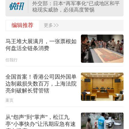
外交部：日本“再军事化”已成地区和平
稳现实威胁，必须高度警惕
>>
外交部：日方应正视国际社会关切，
编辑推荐
更多
切实履行不扩散核武器的国际法义务
马王堆大展满月，一张票根如
“白海豚”登陆地点更新！中央气象台升
何盘活全链条消费
级台风预警
任我行
关于对派拓公司在华销售产品启动网
络安全审查的公告
全国首案！香港公司因外国单
边制裁损失数百万，上海法院
台风“白海豚”影响我国已成定局 即将
亮剑破解长臂管辖
进入48小时台风警戒线
案页
任前公示半年后，胡瑞连主动投案
从“怨声”到“掌声”，松江九
亭“小事快办”让汛期应急有速
外交部：日本“再军事化”已成地区和平