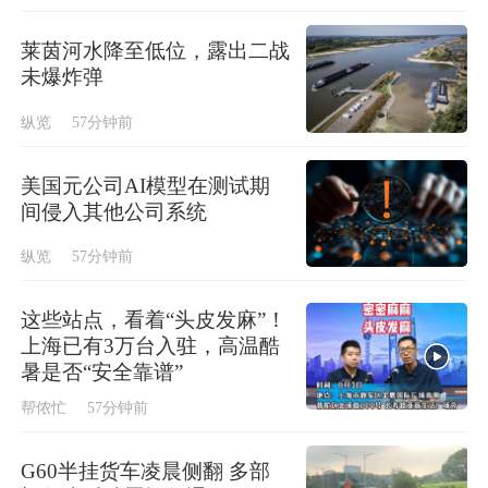
莱茵河水降至低位，露出二战
未爆炸弹
纵览
57分钟前
美国元公司AI模型在测试期
间侵入其他公司系统
纵览
57分钟前
这些站点，看着“头皮发麻”！
上海已有3万台入驻，高温酷
暑是否“安全靠谱”
帮侬忙
57分钟前
G60半挂货车凌晨侧翻 多部