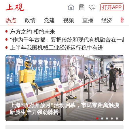
打开APP
热点
政情
党建
视频
直播
经济
东方之约 相约未来
“作为千年古都，要把传统和现代
有机融合在一起
上半年我国机械工业经济运行稳中
有进
上海“政府开放月”活动启幕，市民零距离触摸
新质生产力强劲脉搏
任前公示半年后，胡瑞连主动投案