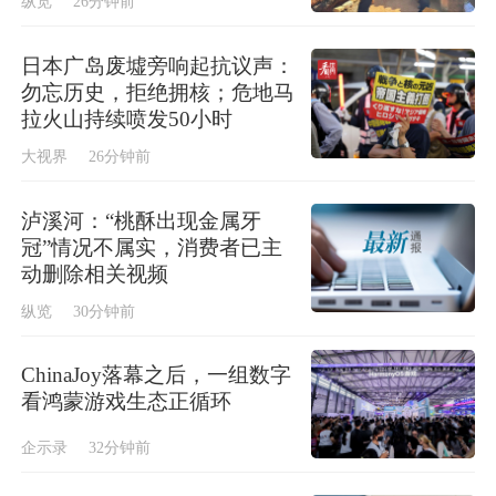
纵览
26分钟前
日本广岛废墟旁响起抗议声：
勿忘历史，拒绝拥核；危地马
拉火山持续喷发50小时
大视界
26分钟前
泸溪河：“桃酥出现金属牙
冠”情况不属实，消费者已主
动删除相关视频
纵览
30分钟前
ChinaJoy落幕之后，一组数字
看鸿蒙游戏生态正循环
企示录
32分钟前