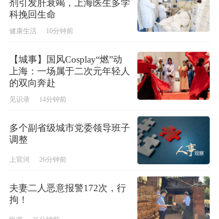
剂引发肝衰竭，上海医生多学
科挽回生命
健康生活
10分钟前
【城事】国风Cosplay“燃”动
上海：一场属于二次元年轻人
的双向奔赴
见识录
14分钟前
多个副省级城市党委领导班子
调整
上官河
26分钟前
夫妻二人恶意报警172次，行
拘！