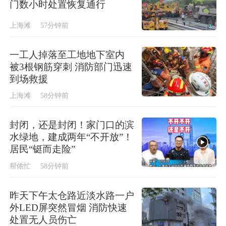
门数小时处置恢复通行
上海滩
57分钟前
一工人掉落至工地地下室内
被3根钢筋穿刺 消防部门迅速
到场救援
上海滩
58分钟前
封闭，还是封闭！家门口的滨
水绿地，建成两年“不开放”！
居民“铤而走险”
帮侬忙
58分钟前
昨天下午太仓路近淡水路一户
外LED屏突然冒烟 消防快速
处置无人员伤亡