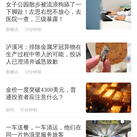
女子公园散步被流浪狗舔了一
下脚趾！左思右想不放心，去
医院一查，三级暴露！
新瞰点
33分钟前
泸溪河：排除金属牙冠异物在
生产过程中带入的可能，投诉
人已澄清并诚恳致歉
新瞰点
33分钟前
金价一度突破4300美元，普
通投资者应注意什么？
财经
45分钟前
一车送餐，一车清运，他们在
同一片热浪里服务旅客