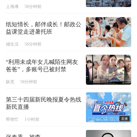
上海滩
58分钟前
纸短情长，邮伴成长！邮政公
益课堂走进暑托班
城生活
58分钟前
“利用未成年女儿喊陌生网友
爸爸”，多账号已被封禁
纵览
58分钟前
第三十四届新民晚报夏令热线
新民直播
直播
帮侬忙
1小时前