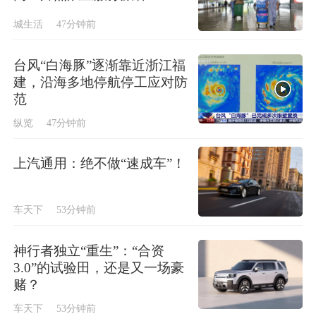
城生活
47分钟前
台风“白海豚”逐渐靠近浙江福
建，沿海多地停航停工应对防
范
纵览
47分钟前
上汽通用：绝不做“速成车”！
车天下
53分钟前
神行者独立“重生”：“合资
3.0”的试验田，还是又一场豪
赌？
车天下
53分钟前