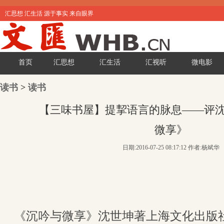
汇思想 汇生活 源于事实 来自眼界
首页
汇思想
汇生活
汇视听
微电影
读书
>
读书
【三味书屋】提挈语言的脉息——评
微享》
日期:2016-07-25 08:17:12 作者:杨斌华
《沉吟与微享》沈世坤著上海文化出版