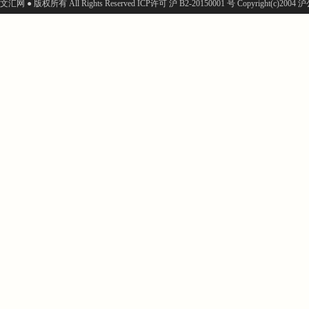
文汇网 ● 版权所有 All Rights Reserved ICP许可 沪 B2-20150001 号 Copyright(c)200