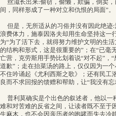
丝滋长出来:偷窃，偷懒，欺骗，倒卖，
间，同样形成了一种对立和仇恨的局面”。
但是，无所适从的习俗并没有因此绝迹
浪费体力，施泰因洛夫却用生命坚持这一
为“为了活下去，就得努力维护文明的生活
的结构和形式，这是很重要的”；在“已毫
亡营，克劳斯用手势比划着说“对不起”，
道歉”；走在抬菜汤的路上，仅仅因为一个小
不住吟诵起《尤利西斯之歌》；还有民工
良而不求回报的馈赠和帮助，让“我没有忘
普利莫确实是个出色的叙述者，他以一
难和对苦难的反省之间，让读者既不至于
生麻木，也不会因亲历者的咆哮而失去冷