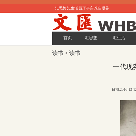
汇思想 汇生活 源于事实 来自眼界
首页
汇思想
汇生活
读书
>
读书
一代现
日期:2016-12