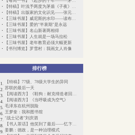
【每周一书】《起步的十年———茅盾在商...
【特稿】叶浅予两度为茅盾《子夜》插图
【特稿】出版家的文化识见——张元济与商...
【三味书屋】威尼斯的水印——读布罗茨基...
【三味书屋】爱的“半衰期”是永远
【三味书屋】名山新著两相得
【三味书屋】人生就是一场马拉松
【三味书屋】老年教育必须大幅更新
【书刊博览】罗雪村：我画文人肖像
排行榜
【特稿】77级、78级大学生的异同
苏联的最后一天
【阅读西方】《鞋狗：耐克缔造者回忆录》
【阅读西方】《当呼吸成为空气》
毛泽东在杭州脱险
王梦奎：我和图书馆
“战士记者”刘庆泗
【书人茶话】他笑到了最后——忆卞僧慧先生
姜鹏：德政，是一种治理模式