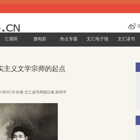
汇视听
微电影
热点专题
文汇电子报
文汇读书
实主义文学宗师的起点
-12 08:05:20 作者:文汇读书周报记者 薛伟平