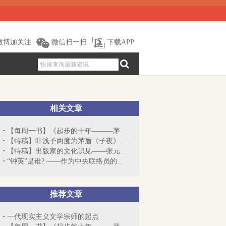
微博加关注
微信扫一扫
下载APP
相关文章
【每周一书】《起步的十年———茅盾在商...
【特稿】叶浅予两度为茅盾《子夜》插图
【特稿】出版家的文化识见——张元济与商...
“钟英”是谁? ——作为中央联络员的茅盾
推荐文章
一代现实主义文学宗师的起点